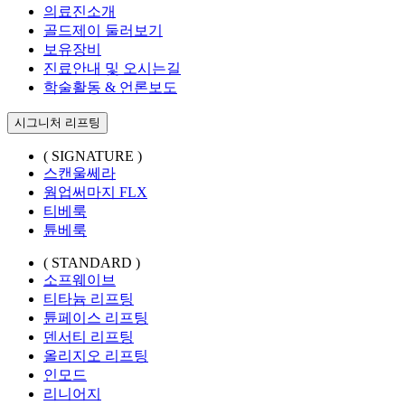
의료진소개
골드제이 둘러보기
보유장비
진료안내 및 오시는길
학술활동 & 언론보도
시그니처 리프팅
( SIGNATURE )
스캔울쎄라
웜업써마지 FLX
티베룩
튠베룩
( STANDARD )
소프웨이브
티타늄 리프팅
튠페이스 리프팅
덴서티 리프팅
올리지오 리프팅
인모드
리니어지