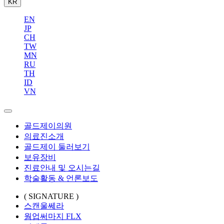
KR
EN
JP
CH
TW
MN
RU
TH
ID
VN
골드제이의원
의료진소개
골드제이 둘러보기
보유장비
진료안내 및 오시는길
학술활동 & 언론보도
( SIGNATURE )
스캔울쎄라
웜업써마지 FLX