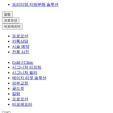
프리미엄 지방분해 솔루션
칼럼
프로모션
비포에프터
프로모션
카톡상담
시술 예약
전후 사진
Gold J Clinic
시그니처 리프팅
시그니처 필러
에이지 리셋 솔루션
피부교정
골드컷
칼럼
프로모션
비포에프터