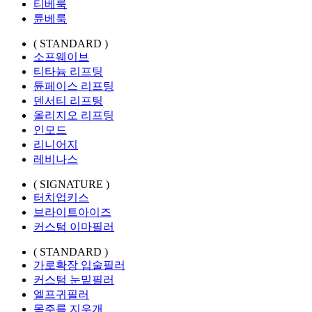
티베룩
튠베룩
( STANDARD )
소프웨이브
티타늄 리프팅
튠페이스 리프팅
덴서티 리프팅
올리지오 리프팅
인모드
리니어지
레비나스
( SIGNATURE )
터치업키스
브라이트아이즈
커스텀 이마필러
( STANDARD )
가로확장 입술필러
커스텀 눈밑필러
엘프귀필러
목주름 지우개