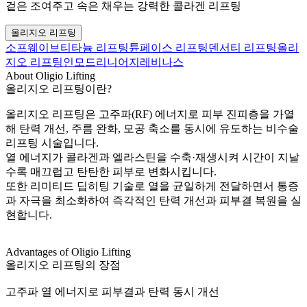
겉은 조여주고 속은 채우는 강력한 콜라겐 리프팅
올리지오 리프팅
소프웨이브
티타늄 리프팅
튠페이스 리프팅
덴서티 리프팅
올리
지오 리프팅
인모드
리니어지
레비나스
About Oligio Lifting
올리지오 리프팅이란?
올리지오 리프팅은 고주파(RF) 에너지로 피부 진피층을 가열
해 탄력 개선, 주름 완화, 모공 축소를 동시에 유도하는 비수술
리프팅 시술입니다.
열 에너지가 콜라겐과 엘라스틴을 수축·재생시켜 시간이 지날
수록 매끄럽고 탄탄한 피부로 변화시킵니다.
또한 리미티드 딥히팅 기술로 열을 균일하게 전달하면서 통증
과 자극을 최소화하여 즉각적인 탄력 개선과 피부결 복원을 실
현합니다.
Advantages of Oligio Lifting
올리지오 리프팅의 장점
고주파 열 에너지로 피부결과 탄력 동시 개선