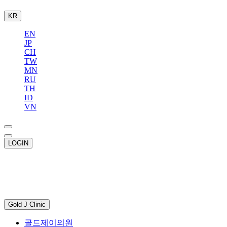
KR
EN
JP
CH
TW
MN
RU
TH
ID
VN
LOGIN
Gold J Clinic
골드제이의원