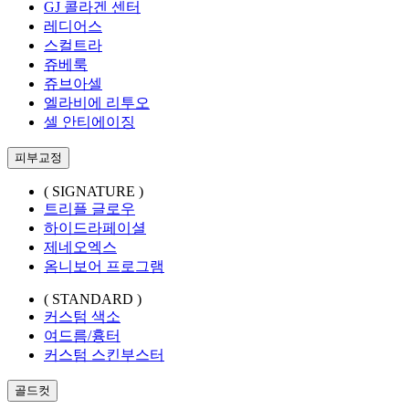
GJ 콜라겐 센터
레디어스
스컬트라
쥬베룩
쥬브아셀
엘라비에 리투오
셀 안티에이징
피부교정
( SIGNATURE )
트리플 글로우
하이드라페이셜
제네오엑스
옴니보어 프로그램
( STANDARD )
커스텀 색소
여드름/흉터
커스텀 스킨부스터
골드컷