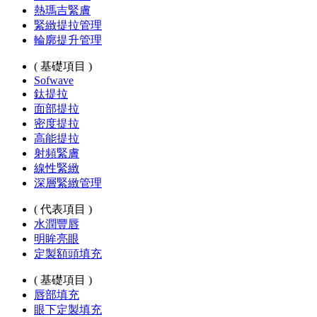
熱瑪吉緊膚
緊緻提拉管理
輪廓提升管理
( 基礎項目 )
Sofwave
鈦提拉
面部提拉
密度提拉
高能提拉
射頻緊膚
線性緊緻
深層緊緻管理
( 代表項目 )
水潤豐唇
明眸亮眼
定製額頭填充
( 基礎項目 )
唇部填充
眼下定製填充