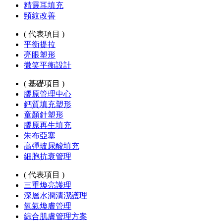
精靈耳填充
頸紋改善
( 代表項目 )
平衡提拉
亮眼塑形
微笑平衡設計
( 基礎項目 )
膠原管理中心
鈣質填充塑形
童顏針塑形
膠原再生填充
朱布亞塞
高彈玻尿酸填充
細胞抗衰管理
( 代表項目 )
三重煥亮護理
深層水潤清潔護理
氧氣煥膚管理
綜合肌膚管理方案