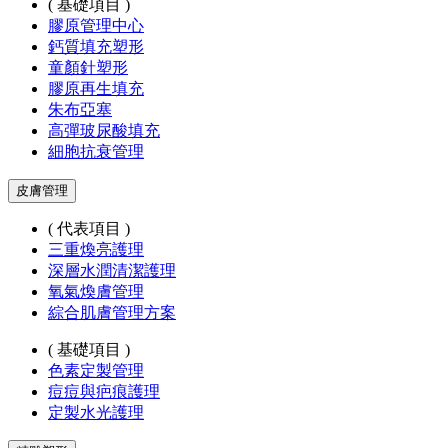
( 基礎項目 )
膠原管理中心
鈣質填充塑形
童顏針塑形
膠原再生填充
朱布亞塞
高彈玻尿酸填充
細胞抗衰管理
皮膚管理
( 代表項目 )
三重煥亮護理
深層水潤清潔護理
氧氣煥膚管理
綜合肌膚管理方案
( 基礎項目 )
色素定製管理
痘痘與疤痕護理
定製水光護理