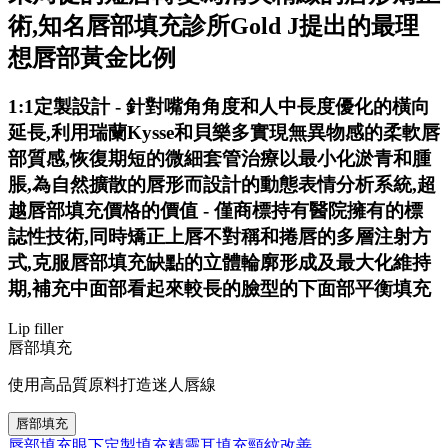
術,知名唇部填充診所Gold J提出的最理
想唇部黃金比例
1:1定製設計 - 針對嘴角角度和人中長度優化的橫向
延長,利用瑞蘭Kysse和貝樂多實現無異物感的柔軟唇
部質感,恢復期短的微細套管治療以最小化淤青和腫
脹,為自然擴散的唇形而設計的動態表情分析系統,超
越唇部填充價格的價值 - 僅商標持有醫院擁有的標
誌性技術,同時矯正上唇不對稱和捲唇的多層注射方
式,克服唇部填充缺點的立體輪廓形成及最大化維持
期,補充中面部看起來較長的臉型的下面部平衡填充
Lip filler
唇部填充
使用高品質原料打造迷人唇線
唇部填充
唇部填充
眼下定製填充
精靈耳填充
頸紋改善