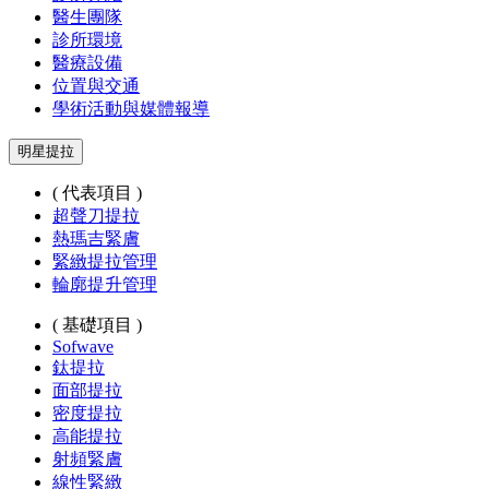
醫生團隊
診所環境
醫療設備
位置與交通
學術活動與媒體報導
明星提拉
( 代表項目 )
超聲刀提拉
熱瑪吉緊膚
緊緻提拉管理
輪廓提升管理
( 基礎項目 )
Sofwave
鈦提拉
面部提拉
密度提拉
高能提拉
射頻緊膚
線性緊緻