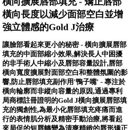
橫向擴展唇部填充 - 矯正唇部
橫向長度以減少面部空白並增
強立體感的Gold J治療
讓臉部看起來更小的秘密 - 橫向擴展唇部
填充的中面部縮小效果,解決長人中困擾
的非手術人中縮小及唇部容量設計,唇部
橫向寬度擴展對面部空白和整體氛圍的影
響,防止唇部填充副作用'鴨子嘴' - 專注於
橫向輪廓而非縱向容量的原因,通過專利
局商標註冊證明的Gold J橫向擴展唇部填
充的獨創性,為最小化唇部填充疼痛而進
行的表情肌分析及精密手動治療,將看起
來局促的短唇轉變為清爽精緻的唇形矯正