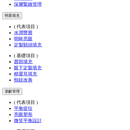
深層緊緻管理
明星填充
( 代表項目 )
水潤豐唇
明眸亮眼
定製額頭填充
( 基礎項目 )
唇部填充
眼下定製填充
精靈耳填充
頸紋改善
逆齡管理
( 代表項目 )
平衡提拉
亮眼塑形
微笑平衡設計