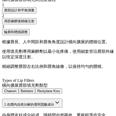
1
唇部設計和平衡測量
2
局部麻醉後精確注射
3
輪廓和體積調整
根據唇長、人中間距和唇角角度設計橫向擴展的體積位置。
使用填充劑專用麻醉劑以最小化疼痛，使用細套管沿唇部外緣
以恆定深度注射。
精細調整唇部左右比例和唇角線條，以保持均勻的體積。
Types of Lip Fillers
橫向擴展唇部填充劑類型
Chaeum
Belotero
Restylane Kiss
1.
在體內自然分解的透明質酸成分
由身體友好成分組成，隨時間自然吸收，重複程序也安全。