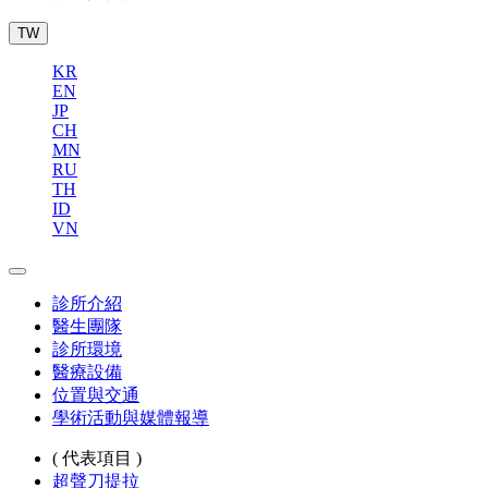
TW
KR
EN
JP
CH
MN
RU
TH
ID
VN
診所介紹
醫生團隊
診所環境
醫療設備
位置與交通
學術活動與媒體報導
( 代表項目 )
超聲刀提拉