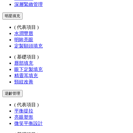
深層緊緻管理
明星填充
( 代表項目 )
水潤豐唇
明眸亮眼
定製額頭填充
( 基礎項目 )
唇部填充
眼下定製填充
精靈耳填充
頸紋改善
逆齡管理
( 代表項目 )
平衡提拉
亮眼塑形
微笑平衡設計