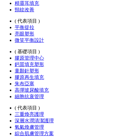
精靈耳填充
頸紋改善
( 代表項目 )
平衡提拉
亮眼塑形
微笑平衡設計
( 基礎項目 )
膠原管理中心
鈣質填充塑形
童顏針塑形
膠原再生填充
朱布亞塞
高彈玻尿酸填充
細胞抗衰管理
( 代表項目 )
三重煥亮護理
深層水潤清潔護理
氧氣煥膚管理
綜合肌膚管理方案