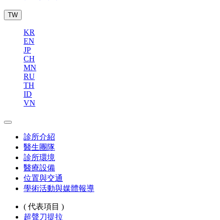
TW
KR
EN
JP
CH
MN
RU
TH
ID
VN
診所介紹
醫生團隊
診所環境
醫療設備
位置與交通
學術活動與媒體報導
( 代表項目 )
超聲刀提拉