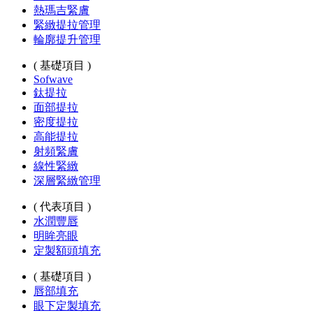
熱瑪吉緊膚
緊緻提拉管理
輪廓提升管理
( 基礎項目 )
Sofwave
鈦提拉
面部提拉
密度提拉
高能提拉
射頻緊膚
線性緊緻
深層緊緻管理
( 代表項目 )
水潤豐唇
明眸亮眼
定製額頭填充
( 基礎項目 )
唇部填充
眼下定製填充