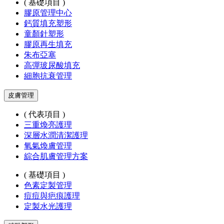
( 基礎項目 )
膠原管理中心
鈣質填充塑形
童顏針塑形
膠原再生填充
朱布亞塞
高彈玻尿酸填充
細胞抗衰管理
皮膚管理
( 代表項目 )
三重煥亮護理
深層水潤清潔護理
氧氣煥膚管理
綜合肌膚管理方案
( 基礎項目 )
色素定製管理
痘痘與疤痕護理
定製水光護理