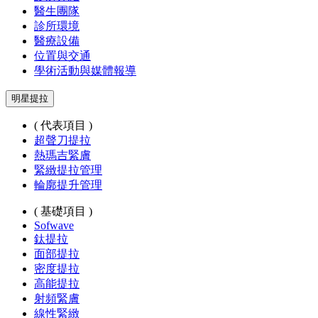
醫生團隊
診所環境
醫療設備
位置與交通
學術活動與媒體報導
明星提拉
( 代表項目 )
超聲刀提拉
熱瑪吉緊膚
緊緻提拉管理
輪廓提升管理
( 基礎項目 )
Sofwave
鈦提拉
面部提拉
密度提拉
高能提拉
射頻緊膚
線性緊緻