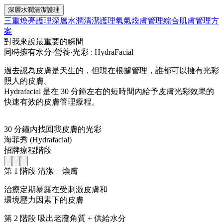
深層水潤清潔護理
三重煥亮護理
深層水潤清潔護理
氧氣煥膚管理
綜合肌膚管理方
案
對我來說最重要的瞬間
同時擁有水分·營養·光彩 :
HydraFacial
過去認為皮膚是天生的，但現在根據管理，誰都可以擁有光彩
照人的皮膚。
Hydrafacial 是在 30 分鐘左右的短時間內給予皮膚光彩效果的
快速有效的皮膚管理療程。
30 分鐘內找回我皮膚的光彩
海菲秀 (Hydrafacial)
招牌療程階段
第 1 階段 清潔 + 煥膚
治療定期暴露在受刺激皮膚和
環境壓力因素下的皮膚
第 2 階段 吸出老廢角質 + 供給水分