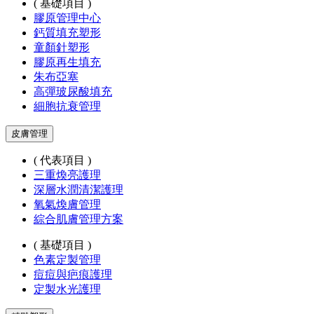
( 基礎項目 )
膠原管理中心
鈣質填充塑形
童顏針塑形
膠原再生填充
朱布亞塞
高彈玻尿酸填充
細胞抗衰管理
皮膚管理
( 代表項目 )
三重煥亮護理
深層水潤清潔護理
氧氣煥膚管理
綜合肌膚管理方案
( 基礎項目 )
色素定製管理
痘痘與疤痕護理
定製水光護理