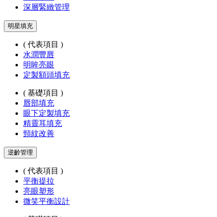
深層緊緻管理
明星填充
( 代表項目 )
水潤豐唇
明眸亮眼
定製額頭填充
( 基礎項目 )
唇部填充
眼下定製填充
精靈耳填充
頸紋改善
逆齡管理
( 代表項目 )
平衡提拉
亮眼塑形
微笑平衡設計