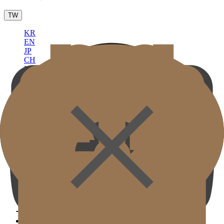
TW
KR
EN
JP
CH
MN
RU
TH
ID
VN
診所介紹
醫生團隊
診所環境
醫療設備
位置與交通
學術活動與媒體報導
( 代表項目 )
超聲刀提拉