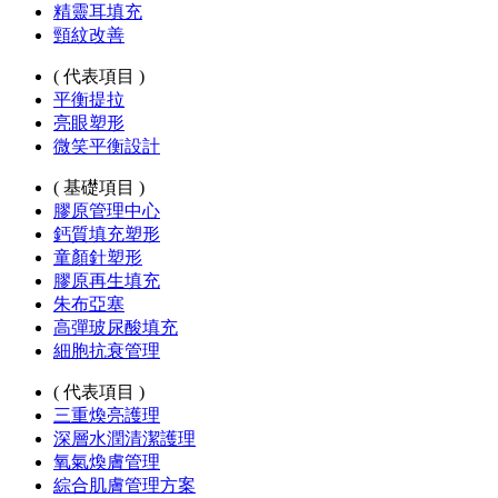
精靈耳填充
頸紋改善
( 代表項目 )
平衡提拉
亮眼塑形
微笑平衡設計
( 基礎項目 )
膠原管理中心
鈣質填充塑形
童顏針塑形
膠原再生填充
朱布亞塞
高彈玻尿酸填充
細胞抗衰管理
( 代表項目 )
三重煥亮護理
深層水潤清潔護理
氧氣煥膚管理
綜合肌膚管理方案