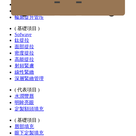
熱瑪吉緊膚
緊緻提拉管理
輪廓提升管理
( 基礎項目 )
Sofwave
鈦提拉
面部提拉
密度提拉
高能提拉
射頻緊膚
線性緊緻
深層緊緻管理
( 代表項目 )
水潤豐唇
明眸亮眼
定製額頭填充
( 基礎項目 )
唇部填充
眼下定製填充