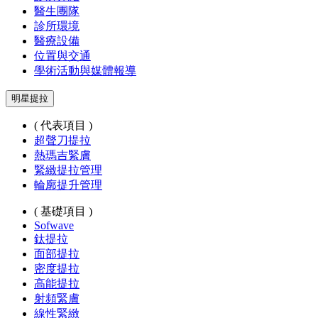
醫生團隊
診所環境
醫療設備
位置與交通
學術活動與媒體報導
明星提拉
( 代表項目 )
超聲刀提拉
熱瑪吉緊膚
緊緻提拉管理
輪廓提升管理
( 基礎項目 )
Sofwave
鈦提拉
面部提拉
密度提拉
高能提拉
射頻緊膚
線性緊緻