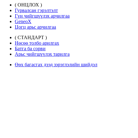
( ОНЦЛОХ )
Гурвалсан гэрэлтэлт
Гүн чийгшүүлэх арчилгаа
GeneoX
Цогц арьс арчилгаа
( СТАНДАРТ )
Нөсөө толбо арилгах
Батга ба сорви
Арьс чийгшүүлэх тарилга
Өөх багасгах дээд зэрэглэлийн шийдэл