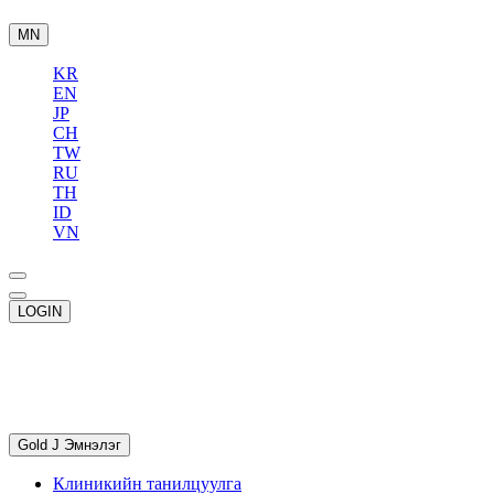
MN
KR
EN
JP
CH
TW
RU
TH
ID
VN
LOGIN
Gold J Эмнэлэг
Клиникийн танилцуулга