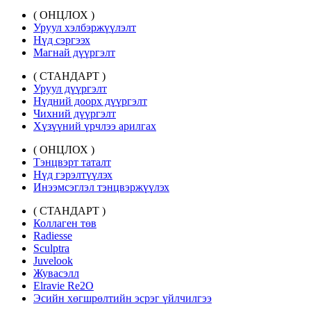
( ОНЦЛОХ )
Уруул хэлбэржүүлэлт
Нүд сэргээх
Магнай дүүргэлт
( СТАНДАРТ )
Уруул дүүргэлт
Нүдний доорх дүүргэлт
Чихний дүүргэлт
Хүзүүний үрчлээ арилгах
( ОНЦЛОХ )
Тэнцвэрт таталт
Нүд гэрэлтүүлэх
Инээмсэглэл тэнцвэржүүлэх
( СТАНДАРТ )
Коллаген төв
Radiesse
Sculptra
Juvelook
Жувасэлл
Elravie Re2O
Эсийн хөгшрөлтийн эсрэг үйлчилгээ