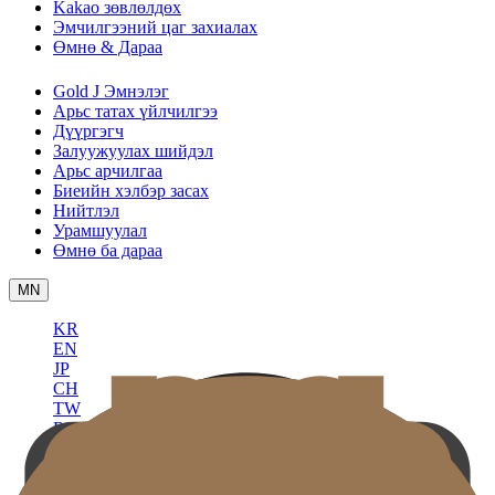
Kakao зөвлөлдөх
Эмчилгээний цаг захиалах
Өмнө & Дараа
Gold J Эмнэлэг
Арьс татах үйлчилгээ
Дүүргэгч
Залуужуулах шийдэл
Арьс арчилгаа
Биеийн хэлбэр засах
Нийтлэл
Урамшуулал
Өмнө ба дараа
MN
KR
EN
JP
CH
TW
RU
TH
ID
VN