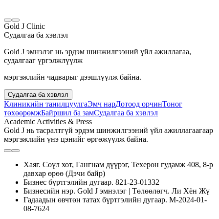
Gold J Clinic
Судалгаа ба хэвлэл
Gold J эмнэлэг нь эрдэм шинжилгээний үйл ажиллагаа,
судалгааг үргэлжлүүлж
мэргэжлийн чадварыг дээшлүүлж байна.
Судалгаа ба хэвлэл
Клиникийн танилцуулга
Эмч нар
Дотоод орчин
Тоног
төхөөрөмж
Байршил ба зам
Судалгаа ба хэвлэл
Academic Activities & Press
Gold J нь тасралтгүй эрдэм шинжилгээний үйл ажиллагаагаар
мэргэжлийн үнэ цэнийг өргөжүүлж байна.
Хаяг. Сөүл хот, Гангнам дүүрэг, Техерон гудамж 408, 8-р
давхар өрөө (Дэчи байр)
Бизнес бүртгэлийн дугаар. 821-23-01332
Бизнесийн нэр. Gold J эмнэлэг | Төлөөлөгч. Ли Хён Жү
Гадаадын өвчтөн татах бүртгэлийн дугаар. M-2024-01-
08-7624