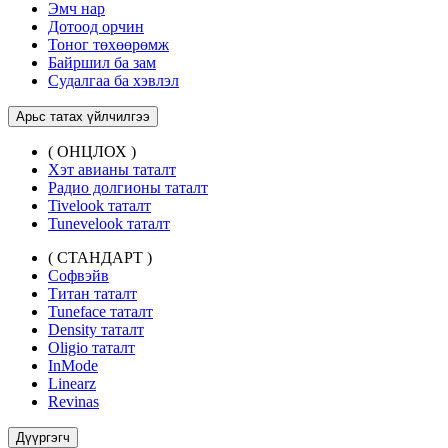
Эмч нар
Дотоод орчин
Тоног төхөөрөмж
Байршил ба зам
Судалгаа ба хэвлэл
Арьс татах үйлчилгээ
( ОНЦЛОХ )
Хэт авианы таталт
Радио долгионы таталт
Tivelook таталт
Tunevelook таталт
( СТАНДАРТ )
Софвэйв
Титан таталт
Tuneface таталт
Density таталт
Oligio таталт
InMode
Linearz
Revinas
Дүүргэгч