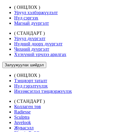
( ОНЦЛОХ )
Уруул хэлбэржүүлэлт
Нүд сэргээх
Магнай дүүргэлт
( СТАНДАРТ )
Уруул дүүргэлт
Нүдний доорх дүүргэлт
Чихний дүүргэлт
Хүзүүний үрчлээ арилгах
Залуужуулах шийдэл
( ОНЦЛОХ )
Тэнцвэрт таталт
Нүд гэрэлтүүлэх
Инээмсэглэл тэнцвэржүүлэх
( СТАНДАРТ )
Коллаген төв
Radiesse
Sculptra
Juvelook
Жувасэлл