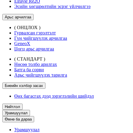
Elravie Re2O
Эсийн хөгшрөлтийн эсрэг үйлчилгээ
Арьс арчилгаа
( ОНЦЛОХ )
Гурвалсан гэрэлтэлт
Гүн чийгшүүлэх арчилгаа
GeneoX
Цогц арьс арчилгаа
( СТАНДАРТ )
Нөсөө толбо арилгах
Батга ба сорви
Арьс чийгшүүлэх тарилга
Биеийн хэлбэр засах
Өөх багасгах дээд зэрэглэлийн шийдэл
Нийтлэл
Урамшуулал
Өмнө ба дараа
Урамшуулал