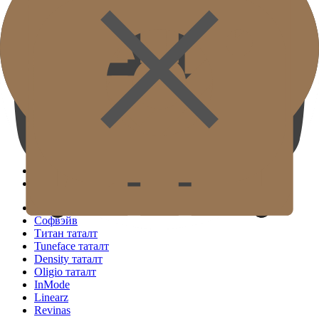
Клиникийн танилцуулга
Эмч нар
Дотоод орчин
Тоног төхөөрөмж
Байршил ба зам
Судалгаа ба хэвлэл
( ОНЦЛОХ )
Хэт авианы таталт
Радио долгионы таталт
Tivelook таталт
Tunevelook таталт
( СТАНДАРТ )
Софвэйв
Титан таталт
Tuneface таталт
Density таталт
Oligio таталт
InMode
Linearz
Revinas