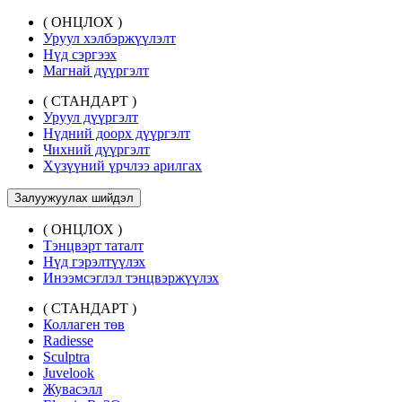
( ОНЦЛОХ )
Уруул хэлбэржүүлэлт
Нүд сэргээх
Магнай дүүргэлт
( СТАНДАРТ )
Уруул дүүргэлт
Нүдний доорх дүүргэлт
Чихний дүүргэлт
Хүзүүний үрчлээ арилгах
Залуужуулах шийдэл
( ОНЦЛОХ )
Тэнцвэрт таталт
Нүд гэрэлтүүлэх
Инээмсэглэл тэнцвэржүүлэх
( СТАНДАРТ )
Коллаген төв
Radiesse
Sculptra
Juvelook
Жувасэлл