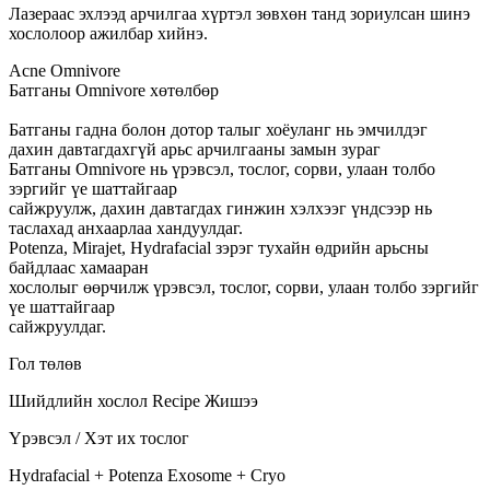
Лазераас эхлээд арчилгаа хүртэл зөвхөн танд зориулсан шинэ
хослолоор ажилбар хийнэ.
Acne Omnivore
Батганы Omnivore хөтөлбөр
Батганы гадна болон дотор талыг хоёуланг нь эмчилдэг
дахин давтагдахгүй арьс арчилгааны замын зураг
Батганы Omnivore нь үрэвсэл, тослог, сорви, улаан толбо
зэргийг үе шаттайгаар
сайжруулж, дахин давтагдах гинжин хэлхээг үндсээр нь
таслахад анхаарлаа хандуулдаг.
Potenza, Mirajet, Hydrafacial зэрэг тухайн өдрийн арьсны
байдлаас хамааран
хослолыг өөрчилж үрэвсэл, тослог, сорви, улаан толбо зэргийг
үе шаттайгаар
сайжруулдаг.
Гол төлөв
Шийдлийн хослол
Recipe Жишээ
Үрэвсэл / Хэт их тослог
Hydrafacial + Potenza Exosome + Cryo