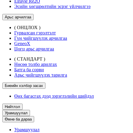
Elravie Re2O
Эсийн хөгшрөлтийн эсрэг үйлчилгээ
Арьс арчилгаа
( ОНЦЛОХ )
Гурвалсан гэрэлтэлт
Гүн чийгшүүлэх арчилгаа
GeneoX
Цогц арьс арчилгаа
( СТАНДАРТ )
Нөсөө толбо арилгах
Батга ба сорви
Арьс чийгшүүлэх тарилга
Биеийн хэлбэр засах
Өөх багасгах дээд зэрэглэлийн шийдэл
Нийтлэл
Урамшуулал
Өмнө ба дараа
Урамшуулал