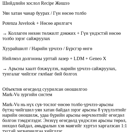
Шийдлийн хослол
Recipe Жишээ
Уян хатан чанар буурах / Гүн нөсөө толбо
Potenza Juvelook + Нөсөө арилгагч
→ Коллаген нөхөн төлжилт дэмжих + Гүн үндэстэй нөсөө
толбо зэрэг сайжруулах
Хуурайшилт / Нарийн үрчлээ / Бүрсгэр өнгө
Нийлмэл долгионы урттай лазер + LDM + Geneo X
→ Арьсны хаалт бэхжүүлэх, нарийн үрчлээ сайжруулах,
тунгалаг чийглэг гялбааг бий болгох
Объектив өгөгдөлд суурилсан оношилгоо
Mark-Vu зургийн систем
Mark-Vu нь нүх сүв·тослог·нөсөө толбо·үрчлээ·арьсны
бүтэц·чийгшил·уян хатан байдал зэрэг арьсны 8 үзүүлэлтийг
нарийн оношилж, удаа бүрийн арьсны өөрчлөлтийг өгөгдөл
болгон тэмдэглэдэг. Энэхүү өгөгдөлд үндэслэн арьсны төрөл,
нөхцөл байдал, амьдралын хэв маягийг хүртэл харгалзсан 1:1
тусгай загварчилгаа хийгддэг.