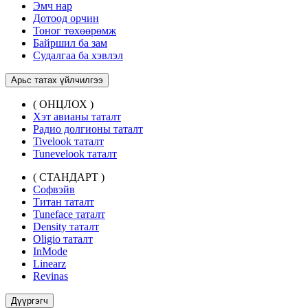
Эмч нар
Дотоод орчин
Тоног төхөөрөмж
Байршил ба зам
Судалгаа ба хэвлэл
Арьс татах үйлчилгээ
( ОНЦЛОХ )
Хэт авианы таталт
Радио долгионы таталт
Tivelook таталт
Tunevelook таталт
( СТАНДАРТ )
Софвэйв
Титан таталт
Tuneface таталт
Density таталт
Oligio таталт
InMode
Linearz
Revinas
Дүүргэгч