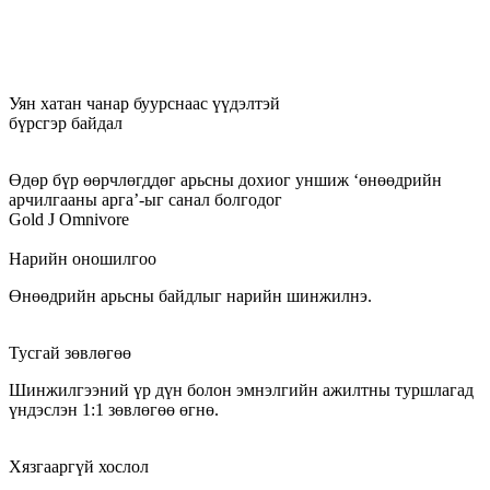
Уян хатан чанар буурснаас үүдэлтэй
бүрсгэр байдал
Өдөр бүр өөрчлөгддөг арьсны дохиог уншиж ‘өнөөдрийн
арчилгааны арга’-ыг санал болгодог
Gold J Omnivore
Нарийн оношилгоо
Өнөөдрийн арьсны байдлыг нарийн шинжилнэ.
Тусгай зөвлөгөө
Шинжилгээний үр дүн болон эмнэлгийн ажилтны туршлагад
үндэслэн 1:1 зөвлөгөө өгнө.
Хязгааргүй хослол