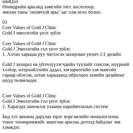
шийдэл
Өнөөдрийн арьсанд хамгийн төгс хослолоор,
зөвхөн таны ‘оновчтой арьс’-ыг олж өгөх болно.
03
Core Values of Gold J Clinic
Gold J эмнэлгийн үнэт зүйлс
Core Values of Gold J Clinic
Gold J Эмнэлгийн гол үнэт зүйлс
1. Алтан харьцаа руу чиглэсэн захирлын үнэнч 1:1 дизайн
Gold J захирал нь үйлчлүүлэгчдийн түүхийг сонсож, нүүрний
хэлбэр, илэрхийллийн дадал, хөгшрөлтийн хэв маягийг
гараар ойлгож, алтан харьцаанд ойролцоо хувийн дизайныг
шууд төлөвлөдөг.
Core Values of Gold J Clinic
Gold J Эмнэлгийн гол үнэт зүйлс
2. Харагдах шинжлэх ухааны нарийвчлалын систем
Бид хэт авианы дархлаа зэрэг мэргэжлийн оношлогооны
тоног төхөөрөмжийг ашиглан арьсны дотоод байдлыг зөв
хэмждэг.