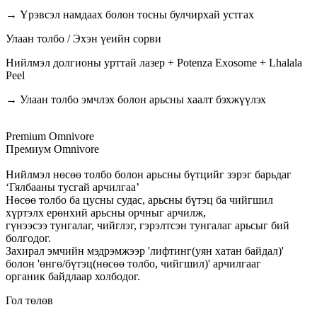
→ Үрэвсэл намдаах болон тосны булчирхай устгах
Улаан толбо / Эхэн үеийн сорви
Нийлмэл долгионы урттай лазер + Potenza Exosome + Lhalala
Peel
→ Улаан толбо эмчлэх болон арьсны хаалт бэхжүүлэх
Premium Omnivore
Премиум Omnivore
Нийлмэл нөсөө толбо болон арьсны бүтцийг зэрэг барьдаг
‘Гялбааны тусгай арчилгаа’
Нөсөө толбо ба цусны судас, арьсны бүтэц ба чийгшил
хүртэлх ерөнхий арьсны орчныг арчилж,
гүнээсээ тунгалаг, чийглэг, гэрэлтсэн тунгалаг арьсыг бий
болгодог.
Захирал эмчийн мэдрэмжээр 'лифтинг(уян хатан байдал)'
болон 'өнгө/бүтэц(нөсөө толбо, чийгшил)' арчилгааг
органик байдлаар холбодог.
Гол төлөв