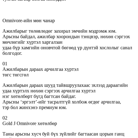
Omnivore-ийн мөн чанар
Ажилбарыг төлөвлөдөг захирал эмчийн мэдрэмж юм.
Арьсны байдал, ажилбар хоорондын тэнцвэр, нөхөн сэргээх
мөчлөгийг хүртэл харгалзан
удаа бүр хамгийн оновчтой бөгөөд үр дүнтэй хослолыг санал
болгодог.
01
Ажилбарын дараах арчилгаа хүртэл
төгс төгсгөл
Ажилбарын дараах шууд тайвшруулахаас эхлээд дараагийн
удаа хүртэлх нөхөн сэргээх арчилгаа хүртэл
нэг хөтөлбөрт бүгд багтсан байдаг.
Арьсны ‘эргэлт’-ийг тасралтгүй холбож өгдөг арчилгаа,
тэр бол жинхэнэ премиум юм.
02
Gold J Omnivore хөтөлбөр
Таны арьсны хүсч буй бүх зүйлийг багтаасан цорын ганц