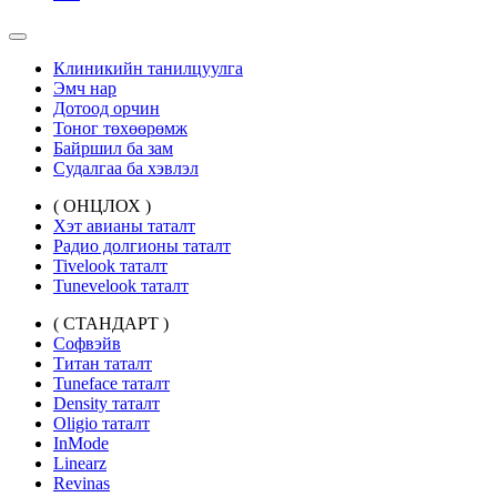
Клиникийн танилцуулга
Эмч нар
Дотоод орчин
Тоног төхөөрөмж
Байршил ба зам
Судалгаа ба хэвлэл
( ОНЦЛОХ )
Хэт авианы таталт
Радио долгионы таталт
Tivelook таталт
Tunevelook таталт
( СТАНДАРТ )
Софвэйв
Титан таталт
Tuneface таталт
Density таталт
Oligio таталт
InMode
Linearz
Revinas