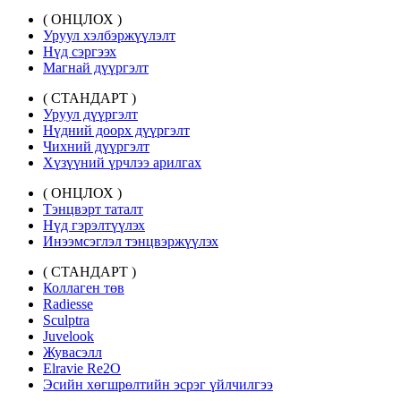
( ОНЦЛОХ )
Уруул хэлбэржүүлэлт
Нүд сэргээх
Магнай дүүргэлт
( СТАНДАРТ )
Уруул дүүргэлт
Нүдний доорх дүүргэлт
Чихний дүүргэлт
Хүзүүний үрчлээ арилгах
( ОНЦЛОХ )
Тэнцвэрт таталт
Нүд гэрэлтүүлэх
Инээмсэглэл тэнцвэржүүлэх
( СТАНДАРТ )
Коллаген төв
Radiesse
Sculptra
Juvelook
Жувасэлл
Elravie Re2O
Эсийн хөгшрөлтийн эсрэг үйлчилгээ