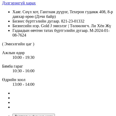
Дэлгэрэнгүй харах
Хаяг. Сөүл хот, Гангнам дүүрэг, Техерон гудамж 408, 8-р
давхар өрөө (Дэчи байр)
Бизнес бүртгэлийн дугаар. 821-23-01332
Бизнесийн нэр. Gold J эмнэлэг | Төлөөлөгч. Ли Хён Жү
Гадаадын өвчтөн татах бүртгэлийн дугаар. M-2024-01-
08-7624
( Эмнэлгийн цаг )
Ажлын өдөр
10:00 - 19:30
Бямба гараг
10:30 - 16:00
Өдрийн хоол
13:00 - 14:00