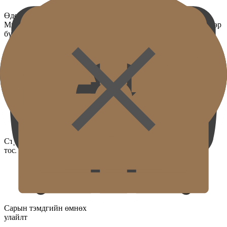
Өдөр бүр өөрчлөгддөг арьсны нөхцөл
Миний арьс улирал, даавар, нөхцөл байдлаас шалтгаалан өдөр
бүр өөр байдаг.
Өвлийн хуурайшилт
Стрессээс үүдэлтэй
тослог
Сарын тэмдгийн өмнөх
улайлт