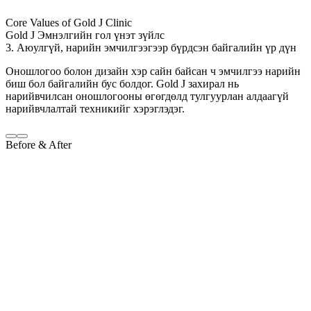
Core Values of Gold J Clinic
Gold J Эмнэлгийн гол үнэт зүйлс
3. Аюулгүй, нарийн эмчилгээгээр бүрдсэн байгалийн үр дүн
Оношлогоо болон дизайн хэр сайн байсан ч эмчилгээ нарийн
биш бол байгалийн бус болдог. Gold J захирал нь
нарийвчилсан оношлогооны өгөгдөлд тулгуурлан алдаагүй
нарийвчлалтай техникийг хэрэглэдэг.
Before & After