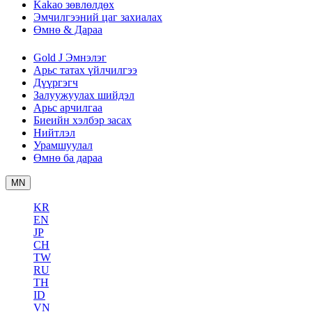
Kakao зөвлөлдөх
Эмчилгээний цаг захиалах
Өмнө & Дараа
Gold J Эмнэлэг
Арьс татах үйлчилгээ
Дүүргэгч
Залуужуулах шийдэл
Арьс арчилгаа
Биеийн хэлбэр засах
Нийтлэл
Урамшуулал
Өмнө ба дараа
MN
KR
EN
JP
CH
TW
RU
TH
ID
VN