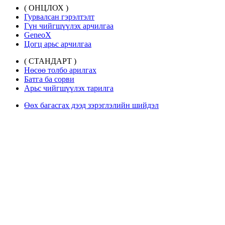
( ОНЦЛОХ )
Гурвалсан гэрэлтэлт
Гүн чийгшүүлэх арчилгаа
GeneoX
Цогц арьс арчилгаа
( СТАНДАРТ )
Нөсөө толбо арилгах
Батга ба сорви
Арьс чийгшүүлэх тарилга
Өөх багасгах дээд зэрэглэлийн шийдэл