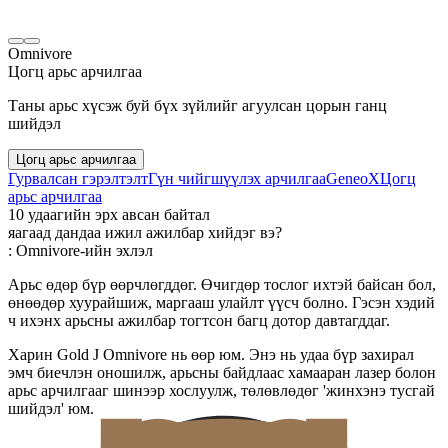
Omnivore
Цогц арьс арчилгаа
Таны арьс хүсэж буй бүх зүйлийг агуулсан цорын ганц
шийдэл
Цогц арьс арчилгаа
Гурвалсан гэрэлтэлт
Гүн чийгшүүлэх арчилгаа
GeneoX
Цогц
арьс арчилгаа
10 удаагийн эрх авсан байтал
яагаад дандаа ижил ажилбар хийдэг вэ?
: Omnivore-ийн эхлэл
Арьс өдөр бүр өөрчлөгддөг. Өчигдөр тослог ихтэй байсан бол,
өнөөдөр хуурайшиж, маргааш улайлт үүсч болно. Гэсэн хэдий
ч ихэнх арьсны ажилбар тогтсон багц дотор давтагддаг.
Харин Gold J Omnivore нь өөр юм. Энэ нь удаа бүр захирал
эмч биечлэн оношилж, арьсны байдлаас хамааран лазер болон
арьс арчилгааг шинээр хослуулж, төлөвлөдөг 'жинхэнэ тусгай
шийдэл' юм.