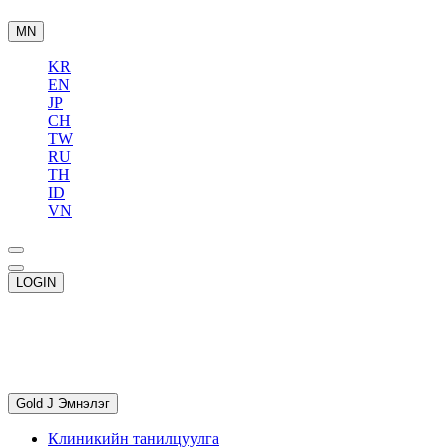
MN
KR
EN
JP
CH
TW
RU
TH
ID
VN
LOGIN
Gold J Эмнэлэг
Клиникийн танилцуулга