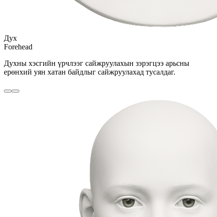
Дух
Forehead
Духны хэсгийн үрчлээг сайжруулахын зэрэгцээ арьсны
ерөнхий уян хатан байдлыг сайжруулахад тусалдаг.