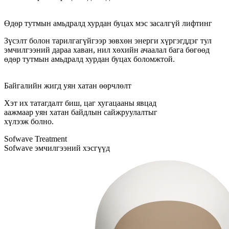
Өдөр тутмын амьдралд хурдан буцах мэс засалгүй лифтинг
Зүсэлт болон тарилгагүйгээр зөвхөн энерги хүргэгддэг тул
эмчилгээний дараа хаван, нил хөхийн ачаалал бага бөгөөд
өдөр тутмын амьдралд хурдан буцах боломжтой.
Байгалийн жигд уян хатан өөрчлөлт
Хэт их татагдалт биш, цаг хугацааны явцад
аажмаар уян хатан байдлын сайжруулалтыг
хүлээж болно.
Sofwave Treatment
Sofwave эмчилгээний хэсгүүд