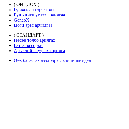
( ОНЦЛОХ )
Гурвалсан гэрэлтэлт
Гүн чийгшүүлэх арчилгаа
GeneoX
Цогц арьс арчилгаа
( СТАНДАРТ )
Нөсөө толбо арилгах
Батга ба сорви
Арьс чийгшүүлэх тарилга
Өөх багасгах дээд зэрэглэлийн шийдэл