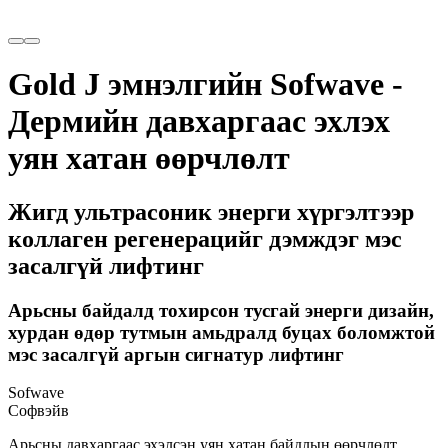
Gold J эмнэлгийн Sofwave -
Дермийн давхаргаас эхлэх
уян хатан өөрчлөлт
Жигд ультрасоник энерги хүргэлтээр
коллаген регенерацийг дэмждэг мэс
засалгүй лифтинг
Арьсны байдалд тохирсон тусгай энерги дизайн,
хурдан өдөр тутмын амьдралд буцах боломжтой
мэс засалгүй аргын сигнатур лифтинг
Sofwave
Софвэйв
Арьсны давхаргаас эхэлсэн уян хатан байдлын өөрчлөлт