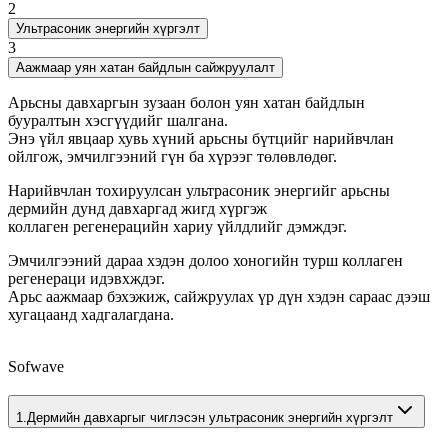
2
Ультрасоник энергийн хүргэлт
3
Аажмаар уян хатан байдлын сайжруулалт
Арьсны давхаргын зузаан болон уян хатан байдлын
бууралтын хэсгүүдийг шалгана.
Энэ үйл явцаар хувь хүний арьсны бүтцийг нарийвчлан
ойлгож, эмчилгээний гүн ба хүрээг төлөвлөдөг.
Нарийвчлан тохируулсан ультрасоник энергийг арьсны
дермийн дунд давхаргад жигд хүргэж
коллаген регенерацийн хариу үйлдлийг дэмждэг.
Эмчилгээний дараа хэдэн долоо хоногийн турш коллаген
регенераци идэвхждэг.
Арьс аажмаар бэхэжиж, сайжруулах үр дүн хэдэн сараас дээш
хугацаанд хадгалагдана.
Sofwave
1.
Дермийн давхаргыг чиглэсэн ультрасоник энергийн хүргэлт