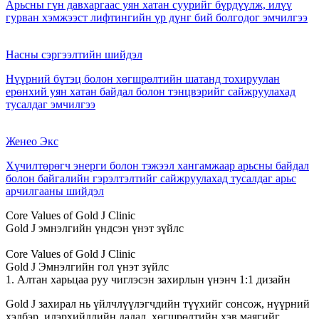
Арьсны гүн давхаргаас уян хатан суурийг бүрдүүлж, илүү
гурван хэмжээст лифтингийн үр дүнг бий болгодог эмчилгээ
Насны сэргээлтийн шийдэл
Нүүрний бүтэц болон хөгшрөлтийн шатанд тохируулан
ерөнхий уян хатан байдал болон тэнцвэрийг сайжруулахад
тусалдаг эмчилгээ
Женео Экс
Хүчилтөрөгч энерги болон тэжээл хангамжаар арьсны байдал
болон байгалийн гэрэлтэлтийг сайжруулахад тусалдаг арьс
арчилгааны шийдэл
Core Values of Gold J Clinic
Gold J эмнэлгийн үндсэн үнэт зүйлс
Core Values of Gold J Clinic
Gold J Эмнэлгийн гол үнэт зүйлс
1. Алтан харьцаа руу чиглэсэн захирлын үнэнч 1:1 дизайн
Gold J захирал нь үйлчлүүлэгчдийн түүхийг сонсож, нүүрний
хэлбэр, илэрхийллийн дадал, хөгшрөлтийн хэв маягийг