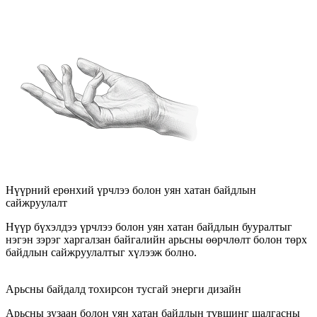
Нүүрний ерөнхий үрчлээ болон уян хатан байдлын
сайжруулалт
Нүүр бүхэлдээ үрчлээ болон уян хатан байдлын бууралтыг
нэгэн зэрэг харгалзан байгалийн арьсны өөрчлөлт болон төрх
байдлын сайжруулалтыг хүлээж болно.
Арьсны байдалд тохирсон тусгай энерги дизайн
Арьсны зузаан болон уян хатан байдлын түвшинг шалгасны