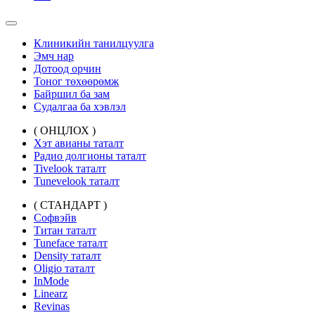
Клиникийн танилцуулга
Эмч нар
Дотоод орчин
Тоног төхөөрөмж
Байршил ба зам
Судалгаа ба хэвлэл
( ОНЦЛОХ )
Хэт авианы таталт
Радио долгионы таталт
Tivelook таталт
Tunevelook таталт
( СТАНДАРТ )
Софвэйв
Титан таталт
Tuneface таталт
Density таталт
Oligio таталт
InMode
Linearz
Revinas