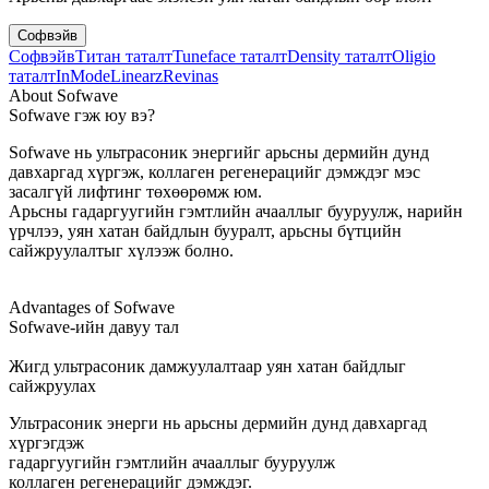
Софвэйв
Софвэйв
Титан таталт
Tuneface таталт
Density таталт
Oligio
таталт
InMode
Linearz
Revinas
About Sofwave
Sofwave гэж юу вэ?
Sofwave нь ультрасоник энергийг арьсны дермийн дунд
давхаргад хүргэж, коллаген регенерацийг дэмждэг мэс
засалгүй лифтинг төхөөрөмж юм.
Арьсны гадаргуугийн гэмтлийн ачааллыг бууруулж, нарийн
үрчлээ, уян хатан байдлын бууралт, арьсны бүтцийн
сайжруулалтыг хүлээж болно.
Advantages of Sofwave
Sofwave-ийн давуу тал
Жигд ультрасоник дамжуулалтаар уян хатан байдлыг
сайжруулах
Ультрасоник энерги нь арьсны дермийн дунд давхаргад
хүргэгдэж
гадаргуугийн гэмтлийн ачааллыг бууруулж
коллаген регенерацийг дэмждэг.