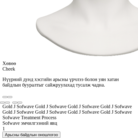
Хөвөө
Cheek
Нүүрний дунд хэсгийн арьсны үрчлээ болон уян хатан
байдлын бууралтыг сайжруулахад тусалж чадна.
Gold J Sofwave Gold J Sofwave
Gold J Sofwave Gold J Sofwave
Gold J Sofwave Gold J Sofwave
Gold J Sofwave Gold J Sofwave
Sofwave Treatment Process
Sofwave эмчилгээний явц
1
Арьсны байдлын оношлогоо