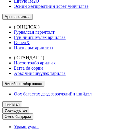
Elravie Re2O
Эсийн хөгшрөлтийн эсрэг үйлчилгээ
Арьс арчилгаа
( ОНЦЛОХ )
Гурвалсан гэрэлтэлт
Гүн чийгшүүлэх арчилгаа
GeneoX
Цогц арьс арчилгаа
( СТАНДАРТ )
Нөсөө толбо арилгах
Батга ба сорви
Арьс чийгшүүлэх тарилга
Биеийн хэлбэр засах
Өөх багасгах дээд зэрэглэлийн шийдэл
Нийтлэл
Урамшуулал
Өмнө ба дараа
Урамшуулал