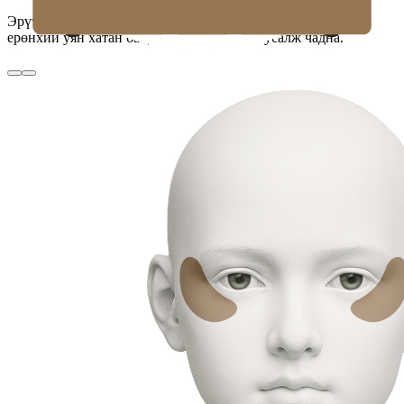
Эрүүний шугам орчмын арьсны байдлыг сайжруулснаар
ерөнхий уян хатан байдлын арчилгаанд тусалж чадна.