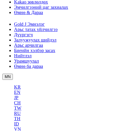
Kakao зөвлөлдөх
Эмчилгээний цаг захиалах
Өмнө & Дараа
Gold J Эмнэлэг
Арьс татах үйлчилгээ
Дүүргэгч
Залуужуулах шийдэл
Арьс арчилгаа
Биеийн хэлбэр засах
Нийтлэл
Урамшуулал
Өмнө ба дараа
MN
KR
EN
JP
CH
TW
RU
TH
ID
VN