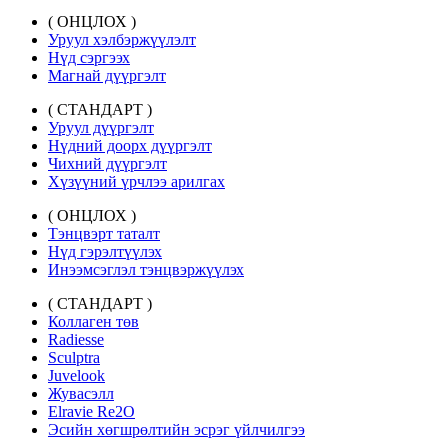
( ОНЦЛОХ )
Уруул хэлбэржүүлэлт
Нүд сэргээх
Магнай дүүргэлт
( СТАНДАРТ )
Уруул дүүргэлт
Нүдний доорх дүүргэлт
Чихний дүүргэлт
Хүзүүний үрчлээ арилгах
( ОНЦЛОХ )
Тэнцвэрт таталт
Нүд гэрэлтүүлэх
Инээмсэглэл тэнцвэржүүлэх
( СТАНДАРТ )
Коллаген төв
Radiesse
Sculptra
Juvelook
Жувасэлл
Elravie Re2O
Эсийн хөгшрөлтийн эсрэг үйлчилгээ