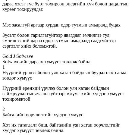
дараа хэсэг тус бүрт тохирсон энергийн хүч болон цацалтын
хүрээг тохируулдаг.
Мэс засалгүй аргаар хурдан өдөр тутмын амьдралд буцах
Зүсэлт болон тарилгагүйгээр явагддаг эмчилгээ тул
эмчилгээний дараа өдөр тутмын амьдралд саадгүйгээр
сэргээлт хийх боломжтой.
Gold J Sofwave
Sofwave-ийг дараах хүмүүст зөвлөж байна
1
Нүүрний үрчлээ болон уян хатан байдлын бууралтаас санаа
зовдог хүмүүс
Нүүрний ерөнхий үрчлээ болон уян хатан байдлын
сайжруулалтыг ачааллгүйгээр эхлүүлэхийг хүсдэг хүмүүст
тохиромжтой.
2
Байгалийн өөрчлөлтийг хүсдэг хүмүүс
Хэт их татагдалт биш, байгалийн уян хатан өөрчлөлтийг
хүсдэг хүмүүст зөвлөж байна.