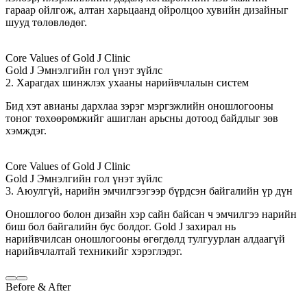
гараар ойлгож, алтан харьцаанд ойролцоо хувийн дизайныг
шууд төлөвлөдөг.
Core Values of Gold J Clinic
Gold J Эмнэлгийн гол үнэт зүйлс
2. Харагдах шинжлэх ухааны нарийвчлалын систем
Бид хэт авианы дархлаа зэрэг мэргэжлийн оношлогооны
тоног төхөөрөмжийг ашиглан арьсны дотоод байдлыг зөв
хэмждэг.
Core Values of Gold J Clinic
Gold J Эмнэлгийн гол үнэт зүйлс
3. Аюулгүй, нарийн эмчилгээгээр бүрдсэн байгалийн үр дүн
Оношлогоо болон дизайн хэр сайн байсан ч эмчилгээ нарийн
биш бол байгалийн бус болдог. Gold J захирал нь
нарийвчилсан оношлогооны өгөгдөлд тулгуурлан алдаагүй
нарийвчлалтай техникийг хэрэглэдэг.
Before & After