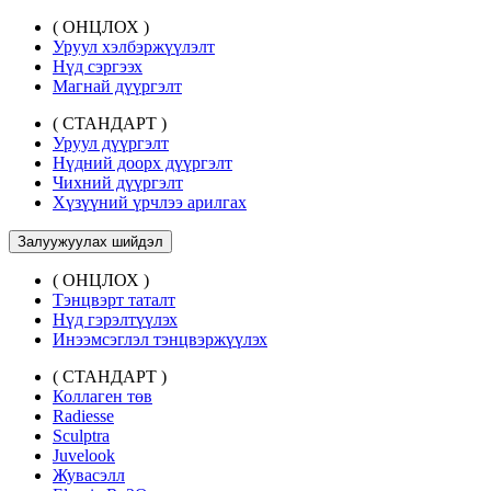
( ОНЦЛОХ )
Уруул хэлбэржүүлэлт
Нүд сэргээх
Магнай дүүргэлт
( СТАНДАРТ )
Уруул дүүргэлт
Нүдний доорх дүүргэлт
Чихний дүүргэлт
Хүзүүний үрчлээ арилгах
Залуужуулах шийдэл
( ОНЦЛОХ )
Тэнцвэрт таталт
Нүд гэрэлтүүлэх
Инээмсэглэл тэнцвэржүүлэх
( СТАНДАРТ )
Коллаген төв
Radiesse
Sculptra
Juvelook
Жувасэлл