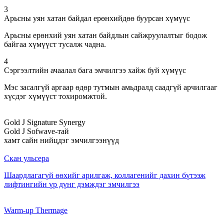
3
Арьсны уян хатан байдал ерөнхийдөө буурсан хүмүүс
Арьсны ерөнхий уян хатан байдлын сайжруулалтыг бодож
байгаа хүмүүст тусалж чадна.
4
Сэргээлтийн ачаалал бага эмчилгээ хайж буй хүмүүс
Мэс засалгүй аргаар өдөр тутмын амьдралд саадгүй арчилгааг
хүсдэг хүмүүст тохиромжтой.
Gold J Signature Synergy
Gold J Sofwave-тай
хамт сайн нийцдэг эмчилгээнүүд
Скан ульсера
Шаардлагагүй өөхийг арилгаж, коллагенийг дахин бүтээж
лифтингийн үр дүнг дэмждэг эмчилгээ
Warm-up Thermage