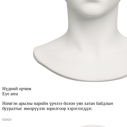
Нүдний орчим
Eye area
Нимгэн арьсны нарийн үрчлээ болон уян хатан байдлын
бууралтыг зөөлрүүлэх зорилгоор хэрэглэгддэг.