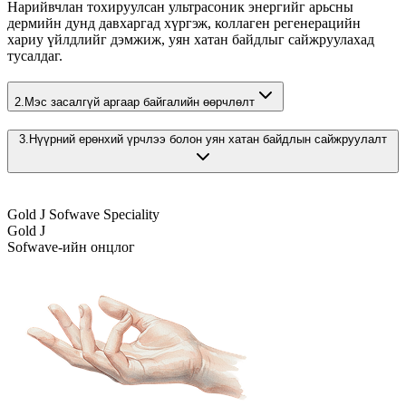
Нарийвчлан тохируулсан ультрасоник энергийг арьсны
дермийн дунд давхаргад хүргэж, коллаген регенерацийн
хариу үйлдлийг дэмжиж, уян хатан байдлыг сайжруулахад
тусалдаг.
2.
Мэс засалгүй аргаар байгалийн өөрчлөлт
3.
Нүүрний ерөнхий үрчлээ болон уян хатан байдлын сайжруулалт
Gold J Sofwave Speciality
Gold J
Sofwave-ийн онцлог