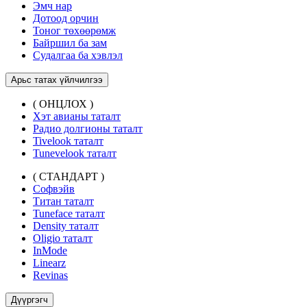
Эмч нар
Дотоод орчин
Тоног төхөөрөмж
Байршил ба зам
Судалгаа ба хэвлэл
Арьс татах үйлчилгээ
( ОНЦЛОХ )
Хэт авианы таталт
Радио долгионы таталт
Tivelook таталт
Tunevelook таталт
( СТАНДАРТ )
Софвэйв
Титан таталт
Tuneface таталт
Density таталт
Oligio таталт
InMode
Linearz
Revinas
Дүүргэгч