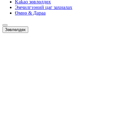
Kakao зөвлөлдөх
Эмчилгээний цаг захиалах
Өмнө & Дараа
Зөвлөлдөх