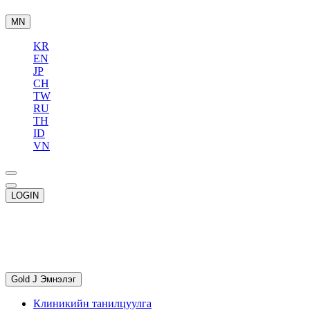
MN
KR
EN
JP
CH
TW
RU
TH
ID
VN
LOGIN
Gold J Эмнэлэг
Клиникийн танилцуулга