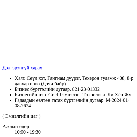
Дэлгэрэнгүй харах
Хаяг. Сөүл хот, Гангнам дүүрэг, Техерон гудамж 408, 8-р
давхар өрөө (Дэчи байр)
Бизнес бүртгэлийн дугаар. 821-23-01332
Бизнесийн нэр. Gold J эмнэлэг | Төлөөлөгч. Ли Хён Жү
Гадаадын өвчтөн татах бүртгэлийн дугаар. M-2024-01-
08-7624
( Эмнэлгийн цаг )
Ажлын өдөр
10:00 - 19:30