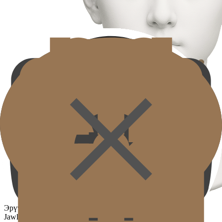
Эрүүний шугам
Jawline