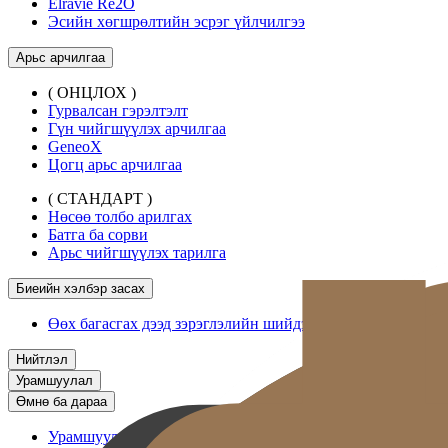
Elravie Re2O
Эсийн хөгшрөлтийн эсрэг үйлчилгээ
Арьс арчилгаа
( ОНЦЛОХ )
Гурвалсан гэрэлтэлт
Гүн чийгшүүлэх арчилгаа
GeneoX
Цогц арьс арчилгаа
( СТАНДАРТ )
Нөсөө толбо арилгах
Батга ба сорви
Арьс чийгшүүлэх тарилга
Биеийн хэлбэр засах
Өөх багасгах дээд зэрэглэлийн шийдэл
Нийтлэл
Урамшуулал
Өмнө ба дараа
Урамшуулал