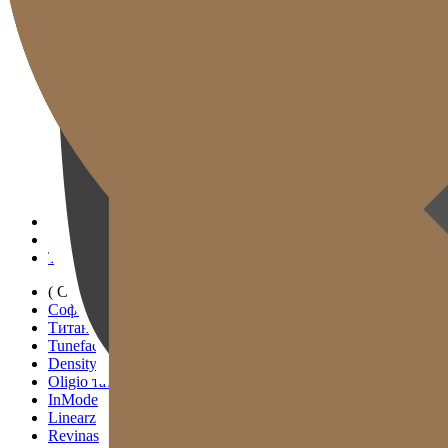
Клиникийн танилцуулга
Эмч нар
Дотоод орчин
Тоног төхөөрөмж
Байршил ба зам
Судалгаа ба хэвлэл
( ОНЦЛОХ )
Хэт авианы таталт
Радио долгионы таталт
Tivelook таталт
Tunevelook таталт
( СТАНДАРТ )
Софвэйв
Титан таталт
Tuneface таталт
Density таталт
Oligio таталт
InMode
Linearz
Revinas