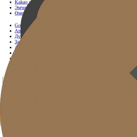
Kakao зөвлөлдөх
Эмчилгээний цаг захиалах
Өмнө & Дараа
Gold J Эмнэлэг
Арьс татах үйлчилгээ
Дүүргэгч
Залуужуулах шийдэл
Арьс арчилгаа
Биеийн хэлбэр засах
Нийтлэл
Урамшуулал
Өмнө ба дараа
MN
KR
EN
JP
CH
TW
RU
TH
ID
VN