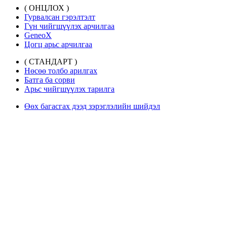
( ОНЦЛОХ )
Гурвалсан гэрэлтэлт
Гүн чийгшүүлэх арчилгаа
GeneoX
Цогц арьс арчилгаа
( СТАНДАРТ )
Нөсөө толбо арилгах
Батга ба сорви
Арьс чийгшүүлэх тарилга
Өөх багасгах дээд зэрэглэлийн шийдэл