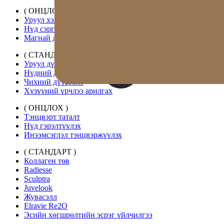
( ОНЦЛОХ )
Уруул хэлбэржүүлэлт
Нүд сэргээх
Магнай дүүргэлт
( СТАНДАРТ )
Уруул дүүргэлт
Нүдний доорх дүүргэлт
Чихний дүүргэлт
Хүзүүний үрчлээ арилгах
( ОНЦЛОХ )
Тэнцвэрт таталт
Нүд гэрэлтүүлэх
Инээмсэглэл тэнцвэржүүлэх
( СТАНДАРТ )
Коллаген төв
Radiesse
Sculptra
Juvelook
Жувасэлл
Elravie Re2O
Эсийн хөгшрөлтийн эсрэг үйлчилгээ