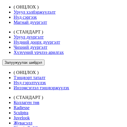
( ОНЦЛОХ )
Уруул хэлбэржүүлэлт
Нүд сэргээх
Магнай дүүргэлт
( СТАНДАРТ )
Уруул дүүргэлт
Нүдний доорх дүүргэлт
Чихний дүүргэлт
Хүзүүний үрчлээ арилгах
Залуужуулах шийдэл
( ОНЦЛОХ )
Тэнцвэрт таталт
Нүд гэрэлтүүлэх
Инээмсэглэл тэнцвэржүүлэх
( СТАНДАРТ )
Коллаген төв
Radiesse
Sculptra
Juvelook
Жувасэлл