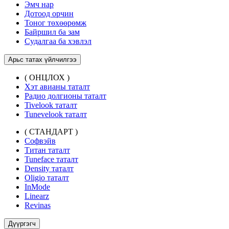
Эмч нар
Дотоод орчин
Тоног төхөөрөмж
Байршил ба зам
Судалгаа ба хэвлэл
Арьс татах үйлчилгээ
( ОНЦЛОХ )
Хэт авианы таталт
Радио долгионы таталт
Tivelook таталт
Tunevelook таталт
( СТАНДАРТ )
Софвэйв
Титан таталт
Tuneface таталт
Density таталт
Oligio таталт
InMode
Linearz
Revinas
Дүүргэгч