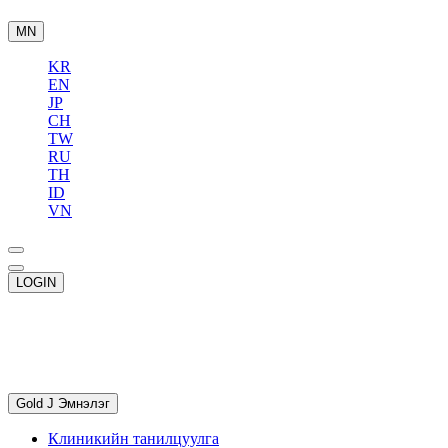
MN
KR
EN
JP
CH
TW
RU
TH
ID
VN
LOGIN
Gold J Эмнэлэг
Клиникийн танилцуулга