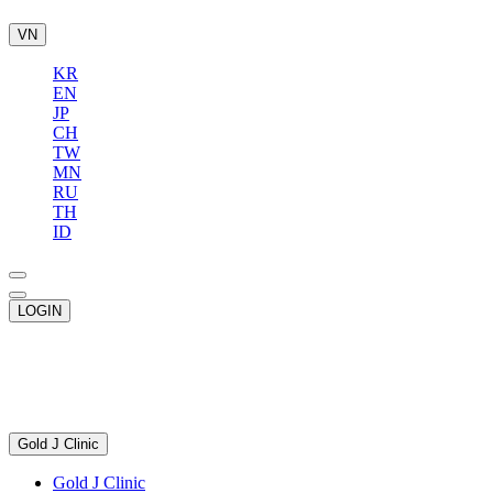
VN
KR
EN
JP
CH
TW
MN
RU
TH
ID
LOGIN
Gold J Clinic
Gold J Clinic