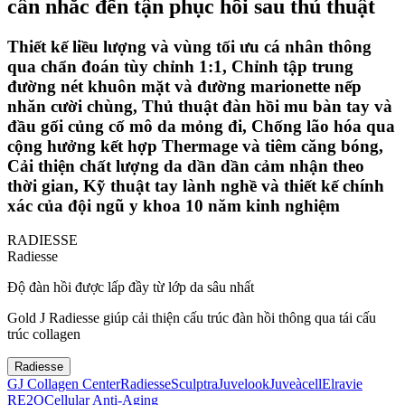
cân nhắc đến tận phục hồi sau thủ thuật
Thiết kế liều lượng và vùng tối ưu cá nhân thông
qua chẩn đoán tùy chỉnh 1:1, Chỉnh tập trung
đường nét khuôn mặt và đường marionette nếp
nhăn cười chùng, Thủ thuật đàn hồi mu bàn tay và
đầu gối củng cố mô da mỏng đi, Chống lão hóa qua
cộng hưởng kết hợp Thermage và tiêm căng bóng,
Cải thiện chất lượng da dần dần cảm nhận theo
thời gian, Kỹ thuật tay lành nghề và thiết kế chính
xác của đội ngũ y khoa 10 năm kinh nghiệm
RADIESSE
Radiesse
Độ đàn hồi được lấp đầy từ lớp da sâu nhất
Gold J Radiesse giúp cải thiện cấu trúc đàn hồi thông qua tái cấu
trúc collagen
Radiesse
GJ Collagen Center
Radiesse
Sculptra
Juvelook
Juveàcell
Elravie
RE2O
Cellular Anti-Aging