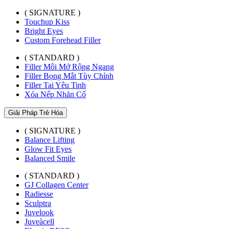
( SIGNATURE )
Touchup Kiss
Bright Eyes
Custom Forehead Filler
( STANDARD )
Filler Môi Mở Rộng Ngang
Filler Bọng Mắt Tùy Chỉnh
Filler Tai Yêu Tinh
Xóa Nếp Nhăn Cổ
Giải Pháp Trẻ Hóa
( SIGNATURE )
Balance Lifting
Glow Fit Eyes
Balanced Smile
( STANDARD )
GJ Collagen Center
Radiesse
Sculptra
Juvelook
Juveàcell