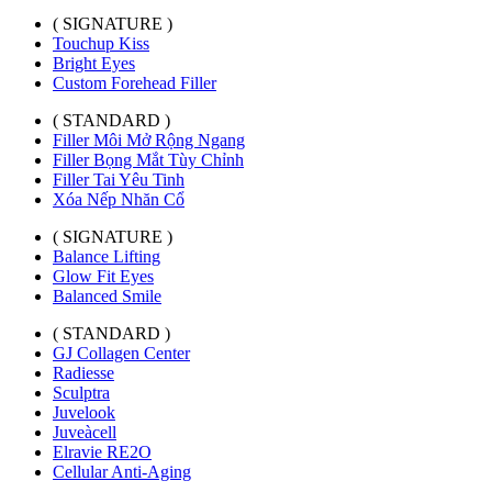
( SIGNATURE )
Touchup Kiss
Bright Eyes
Custom Forehead Filler
( STANDARD )
Filler Môi Mở Rộng Ngang
Filler Bọng Mắt Tùy Chỉnh
Filler Tai Yêu Tinh
Xóa Nếp Nhăn Cổ
( SIGNATURE )
Balance Lifting
Glow Fit Eyes
Balanced Smile
( STANDARD )
GJ Collagen Center
Radiesse
Sculptra
Juvelook
Juveàcell
Elravie RE2O
Cellular Anti-Aging