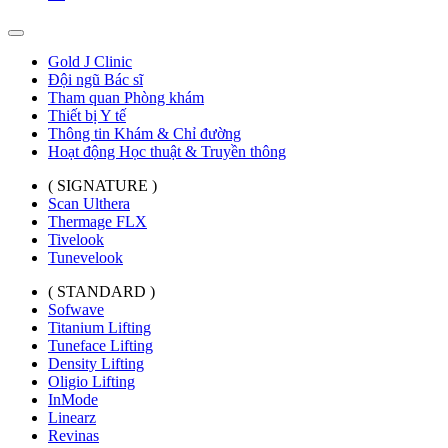
Gold J Clinic
Đội ngũ Bác sĩ
Tham quan Phòng khám
Thiết bị Y tế
Thông tin Khám & Chỉ đường
Hoạt động Học thuật & Truyền thông
( SIGNATURE )
Scan Ulthera
Thermage FLX
Tivelook
Tunevelook
( STANDARD )
Sofwave
Titanium Lifting
Tuneface Lifting
Density Lifting
Oligio Lifting
InMode
Linearz
Revinas