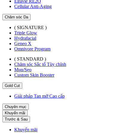
Elravie RE2O
Cellular Anti-Aging
Chăm sóc Da
( SIGNATURE )
Triple Glow
Hydrafacial
Geneo X
Omnivore Program
( STANDARD )
Chăm sóc Sắc tố Tùy chỉnh
Mụn/Sẹo
Custom Skin Booster
Gold Cut
Giải pháp Tan mỡ Cao cấp
Chuyên mục
Khuyến mãi
Trước & Sau
Khuyến mãi