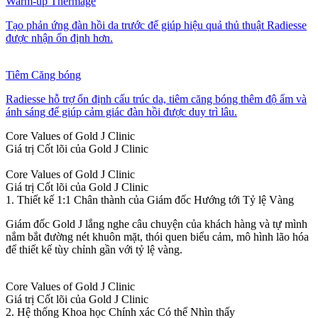
Warm-up Thermage
Tạo phản ứng đàn hồi da trước để giúp hiệu quả thủ thuật Radiesse
được nhận ổn định hơn.
Tiêm Căng bóng
Radiesse hỗ trợ ổn định cấu trúc da, tiêm căng bóng thêm độ ẩm và
ánh sáng để giúp cảm giác đàn hồi được duy trì lâu.
Core Values of Gold J Clinic
Giá trị Cốt lõi của Gold J Clinic
Core Values of Gold J Clinic
Giá trị Cốt lõi của Gold J Clinic
1. Thiết kế 1:1 Chân thành của Giám đốc Hướng tới Tỷ lệ Vàng
Giám đốc Gold J lắng nghe câu chuyện của khách hàng và tự mình
nắm bắt đường nét khuôn mặt, thói quen biểu cảm, mô hình lão hóa
để thiết kế tùy chỉnh gần với tỷ lệ vàng.
Core Values of Gold J Clinic
Giá trị Cốt lõi của Gold J Clinic
2. Hệ thống Khoa học Chính xác Có thể Nhìn thấy