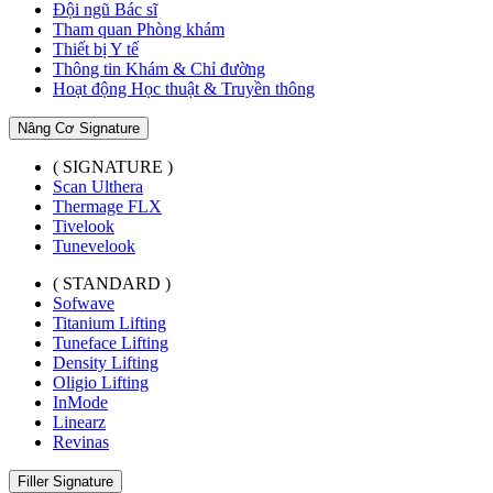
Đội ngũ Bác sĩ
Tham quan Phòng khám
Thiết bị Y tế
Thông tin Khám & Chỉ đường
Hoạt động Học thuật & Truyền thông
Nâng Cơ Signature
( SIGNATURE )
Scan Ulthera
Thermage FLX
Tivelook
Tunevelook
( STANDARD )
Sofwave
Titanium Lifting
Tuneface Lifting
Density Lifting
Oligio Lifting
InMode
Linearz
Revinas
Filler Signature