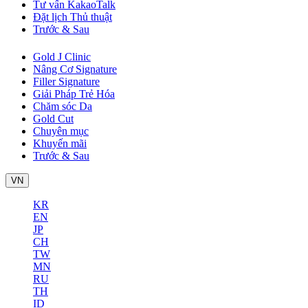
Tư vấn KakaoTalk
Đặt lịch Thủ thuật
Trước & Sau
Gold J Clinic
Nâng Cơ Signature
Filler Signature
Giải Pháp Trẻ Hóa
Chăm sóc Da
Gold Cut
Chuyên mục
Khuyến mãi
Trước & Sau
VN
KR
EN
JP
CH
TW
MN
RU
TH
ID