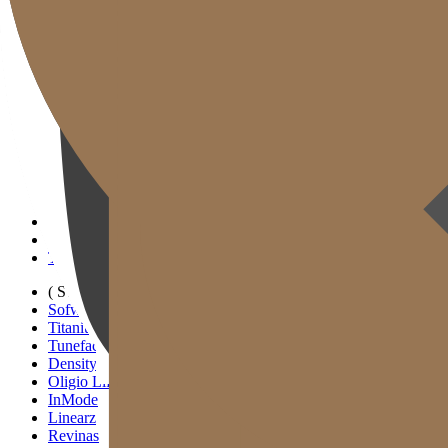
Gold J Clinic
Đội ngũ Bác sĩ
Tham quan Phòng khám
Thiết bị Y tế
Thông tin Khám & Chỉ đường
Hoạt động Học thuật & Truyền thông
( SIGNATURE )
Scan Ulthera
Thermage FLX
Tivelook
Tunevelook
( STANDARD )
Sofwave
Titanium Lifting
Tuneface Lifting
Density Lifting
Oligio Lifting
InMode
Linearz
Revinas