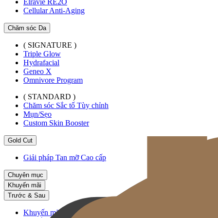
Elravie RE2O
Cellular Anti-Aging
Chăm sóc Da
( SIGNATURE )
Triple Glow
Hydrafacial
Geneo X
Omnivore Program
( STANDARD )
Chăm sóc Sắc tố Tùy chỉnh
Mụn/Sẹo
Custom Skin Booster
Gold Cut
Giải pháp Tan mỡ Cao cấp
Chuyên mục
Khuyến mãi
Trước & Sau
Khuyến mãi