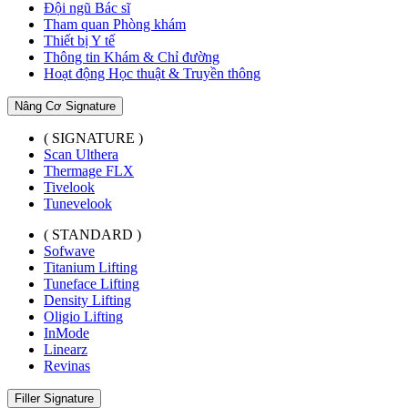
Đội ngũ Bác sĩ
Tham quan Phòng khám
Thiết bị Y tế
Thông tin Khám & Chỉ đường
Hoạt động Học thuật & Truyền thông
Nâng Cơ Signature
( SIGNATURE )
Scan Ulthera
Thermage FLX
Tivelook
Tunevelook
( STANDARD )
Sofwave
Titanium Lifting
Tuneface Lifting
Density Lifting
Oligio Lifting
InMode
Linearz
Revinas
Filler Signature