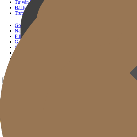
Tư vấn KakaoTalk
Đặt lịch Thủ thuật
Trước & Sau
Gold J Clinic
Nâng Cơ Signature
Filler Signature
Giải Pháp Trẻ Hóa
Chăm sóc Da
Gold Cut
Chuyên mục
Khuyến mãi
Trước & Sau
VN
KR
EN
JP
CH
TW
MN
RU
TH
ID