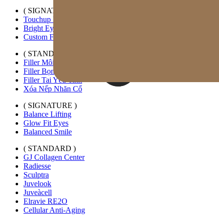
( SIGNATURE )
Touchup Kiss
Bright Eyes
Custom Forehead Filler
( STANDARD )
Filler Môi Mở Rộng Ngang
Filler Bọng Mắt Tùy Chỉnh
Filler Tai Yêu Tinh
Xóa Nếp Nhăn Cổ
( SIGNATURE )
Balance Lifting
Glow Fit Eyes
Balanced Smile
( STANDARD )
GJ Collagen Center
Radiesse
Sculptra
Juvelook
Juveàcell
Elravie RE2O
Cellular Anti-Aging