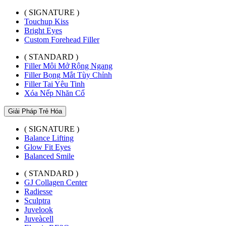
( SIGNATURE )
Touchup Kiss
Bright Eyes
Custom Forehead Filler
( STANDARD )
Filler Môi Mở Rộng Ngang
Filler Bọng Mắt Tùy Chỉnh
Filler Tai Yêu Tinh
Xóa Nếp Nhăn Cổ
Giải Pháp Trẻ Hóa
( SIGNATURE )
Balance Lifting
Glow Fit Eyes
Balanced Smile
( STANDARD )
GJ Collagen Center
Radiesse
Sculptra
Juvelook
Juveàcell