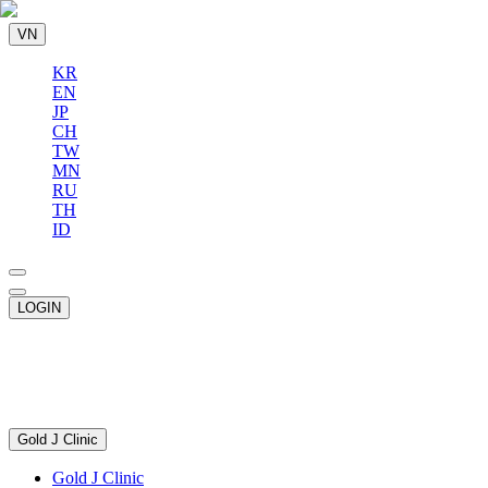
VN
KR
EN
JP
CH
TW
MN
RU
TH
ID
LOGIN
Gold J Clinic
Gold J Clinic