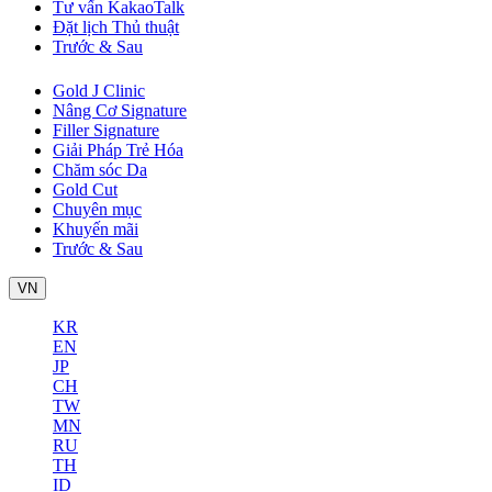
Tư vấn KakaoTalk
Đặt lịch Thủ thuật
Trước & Sau
Gold J Clinic
Nâng Cơ Signature
Filler Signature
Giải Pháp Trẻ Hóa
Chăm sóc Da
Gold Cut
Chuyên mục
Khuyến mãi
Trước & Sau
VN
KR
EN
JP
CH
TW
MN
RU
TH
ID