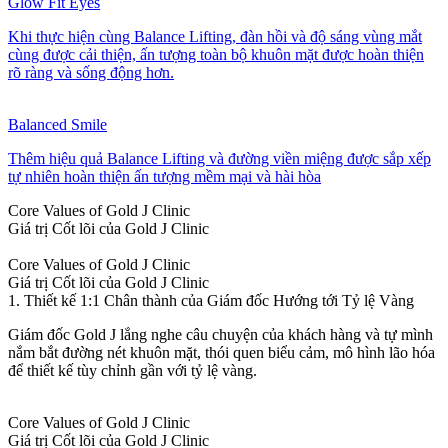
Glow Fit Eyes
Khi thực hiện cùng Balance Lifting, đàn hồi và độ sáng vùng mắt
cùng được cải thiện, ấn tượng toàn bộ khuôn mặt được hoàn thiện
rõ ràng và sống động hơn.
Balanced Smile
Thêm hiệu quả Balance Lifting và đường viền miệng được sắp xếp
tự nhiên hoàn thiện ấn tượng mềm mại và hài hòa
Core Values of Gold J Clinic
Giá trị Cốt lõi của Gold J Clinic
Core Values of Gold J Clinic
Giá trị Cốt lõi của Gold J Clinic
1. Thiết kế 1:1 Chân thành của Giám đốc Hướng tới Tỷ lệ Vàng
Giám đốc Gold J lắng nghe câu chuyện của khách hàng và tự mình
nắm bắt đường nét khuôn mặt, thói quen biểu cảm, mô hình lão hóa
để thiết kế tùy chỉnh gần với tỷ lệ vàng.
Core Values of Gold J Clinic
Giá trị Cốt lõi của Gold J Clinic