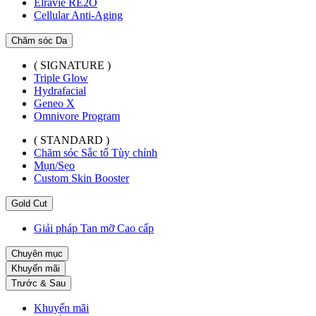
Elravie RE2O
Cellular Anti-Aging
Chăm sóc Da
( SIGNATURE )
Triple Glow
Hydrafacial
Geneo X
Omnivore Program
( STANDARD )
Chăm sóc Sắc tố Tùy chỉnh
Mụn/Sẹo
Custom Skin Booster
Gold Cut
Giải pháp Tan mỡ Cao cấp
Chuyên mục
Khuyến mãi
Trước & Sau
Khuyến mãi