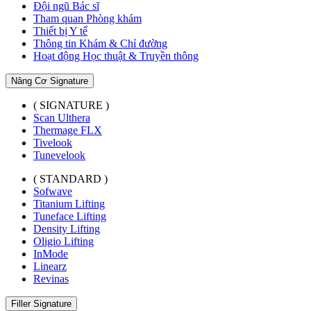
Đội ngũ Bác sĩ
Tham quan Phòng khám
Thiết bị Y tế
Thông tin Khám & Chỉ đường
Hoạt động Học thuật & Truyền thông
Nâng Cơ Signature
( SIGNATURE )
Scan Ulthera
Thermage FLX
Tivelook
Tunevelook
( STANDARD )
Sofwave
Titanium Lifting
Tuneface Lifting
Density Lifting
Oligio Lifting
InMode
Linearz
Revinas
Filler Signature