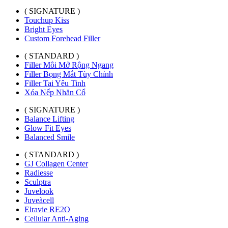
( SIGNATURE )
Touchup Kiss
Bright Eyes
Custom Forehead Filler
( STANDARD )
Filler Môi Mở Rộng Ngang
Filler Bọng Mắt Tùy Chỉnh
Filler Tai Yêu Tinh
Xóa Nếp Nhăn Cổ
( SIGNATURE )
Balance Lifting
Glow Fit Eyes
Balanced Smile
( STANDARD )
GJ Collagen Center
Radiesse
Sculptra
Juvelook
Juveàcell
Elravie RE2O
Cellular Anti-Aging