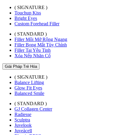
( SIGNATURE )
Touchup Kiss
Bright Eyes
Custom Forehead Filler
( STANDARD )
Filler Môi Mở Rộng Ngang
Filler Bọng Mắt Tùy Chỉnh
Filler Tai Yêu Tinh
Xóa Nếp Nhăn Cổ
Giải Pháp Trẻ Hóa
( SIGNATURE )
Balance Lifting
Glow Fit Eyes
Balanced Smile
( STANDARD )
GJ Collagen Center
Radiesse
Sculptra
Juvelook
Juveàcell