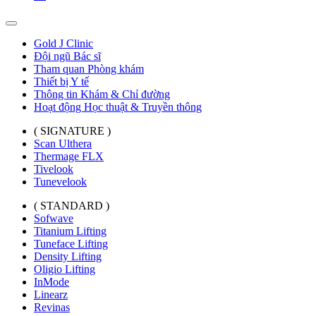
Gold J Clinic
Đội ngũ Bác sĩ
Tham quan Phòng khám
Thiết bị Y tế
Thông tin Khám & Chỉ đường
Hoạt động Học thuật & Truyền thông
( SIGNATURE )
Scan Ulthera
Thermage FLX
Tivelook
Tunevelook
( STANDARD )
Sofwave
Titanium Lifting
Tuneface Lifting
Density Lifting
Oligio Lifting
InMode
Linearz
Revinas