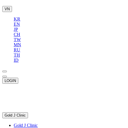
VN
KR
EN
JP
CH
TW
MN
RU
TH
ID
LOGIN
Gold J Clinic
Gold J Clinic