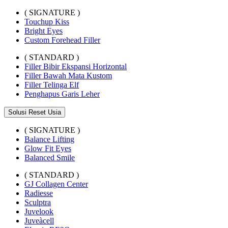
( SIGNATURE )
Touchup Kiss
Bright Eyes
Custom Forehead Filler
( STANDARD )
Filler Bibir Ekspansi Horizontal
Filler Bawah Mata Kustom
Filler Telinga Elf
Penghapus Garis Leher
Solusi Reset Usia
( SIGNATURE )
Balance Lifting
Glow Fit Eyes
Balanced Smile
( STANDARD )
GJ Collagen Center
Radiesse
Sculptra
Juvelook
Juveàcell