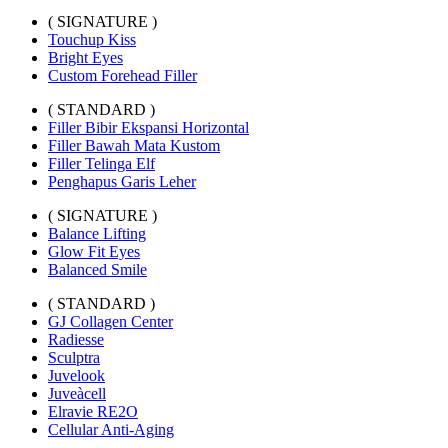
( SIGNATURE )
Touchup Kiss
Bright Eyes
Custom Forehead Filler
( STANDARD )
Filler Bibir Ekspansi Horizontal
Filler Bawah Mata Kustom
Filler Telinga Elf
Penghapus Garis Leher
( SIGNATURE )
Balance Lifting
Glow Fit Eyes
Balanced Smile
( STANDARD )
GJ Collagen Center
Radiesse
Sculptra
Juvelook
Juveàcell
Elravie RE2O
Cellular Anti-Aging