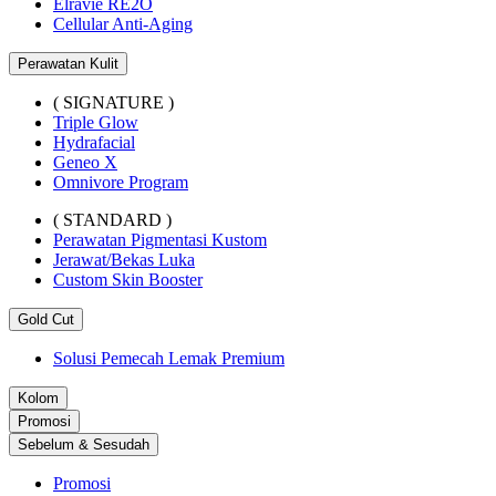
Elravie RE2O
Cellular Anti-Aging
Perawatan Kulit
( SIGNATURE )
Triple Glow
Hydrafacial
Geneo X
Omnivore Program
( STANDARD )
Perawatan Pigmentasi Kustom
Jerawat/Bekas Luka
Custom Skin Booster
Gold Cut
Solusi Pemecah Lemak Premium
Kolom
Promosi
Sebelum & Sesudah
Promosi