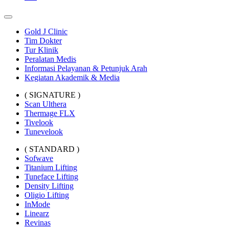
Gold J Clinic
Tim Dokter
Tur Klinik
Peralatan Medis
Informasi Pelayanan & Petunjuk Arah
Kegiatan Akademik & Media
( SIGNATURE )
Scan Ulthera
Thermage FLX
Tivelook
Tunevelook
( STANDARD )
Sofwave
Titanium Lifting
Tuneface Lifting
Density Lifting
Oligio Lifting
InMode
Linearz
Revinas