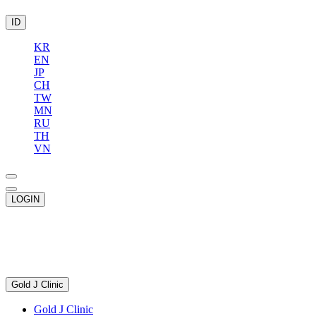
ID
KR
EN
JP
CH
TW
MN
RU
TH
VN
LOGIN
Gold J Clinic
Gold J Clinic