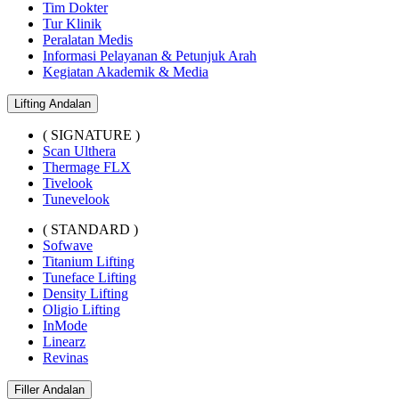
Tim Dokter
Tur Klinik
Peralatan Medis
Informasi Pelayanan & Petunjuk Arah
Kegiatan Akademik & Media
Lifting Andalan
( SIGNATURE )
Scan Ulthera
Thermage FLX
Tivelook
Tunevelook
( STANDARD )
Sofwave
Titanium Lifting
Tuneface Lifting
Density Lifting
Oligio Lifting
InMode
Linearz
Revinas
Filler Andalan