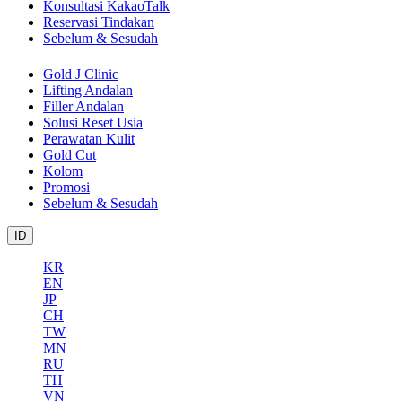
Konsultasi KakaoTalk
Reservasi Tindakan
Sebelum & Sesudah
Gold J Clinic
Lifting Andalan
Filler Andalan
Solusi Reset Usia
Perawatan Kulit
Gold Cut
Kolom
Promosi
Sebelum & Sesudah
ID
KR
EN
JP
CH
TW
MN
RU
TH
VN