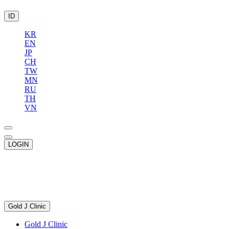
ID
KR
EN
JP
CH
TW
MN
RU
TH
VN
LOGIN
Gold J Clinic
Gold J Clinic