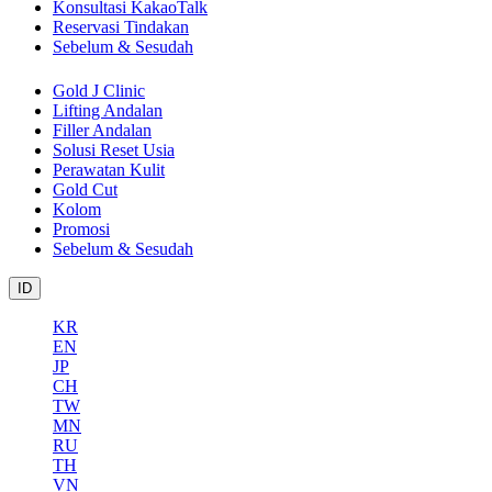
Konsultasi KakaoTalk
Reservasi Tindakan
Sebelum & Sesudah
Gold J Clinic
Lifting Andalan
Filler Andalan
Solusi Reset Usia
Perawatan Kulit
Gold Cut
Kolom
Promosi
Sebelum & Sesudah
ID
KR
EN
JP
CH
TW
MN
RU
TH
VN