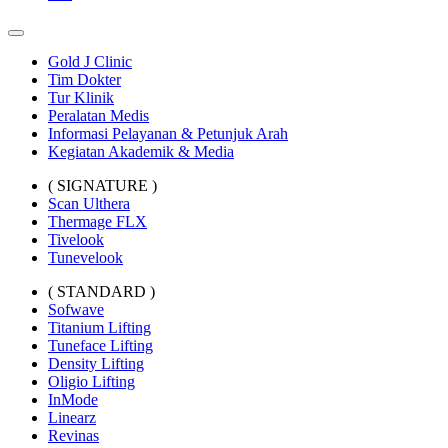
Gold J Clinic
Tim Dokter
Tur Klinik
Peralatan Medis
Informasi Pelayanan & Petunjuk Arah
Kegiatan Akademik & Media
( SIGNATURE )
Scan Ulthera
Thermage FLX
Tivelook
Tunevelook
( STANDARD )
Sofwave
Titanium Lifting
Tuneface Lifting
Density Lifting
Oligio Lifting
InMode
Linearz
Revinas