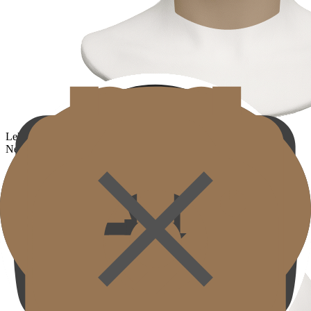
Leher
Neck
Area di mana kulit tipis dan elastisitas mudah menurun,
mempromosikan regenerasi kolagen untuk membantu meredakan
kerutan dan meningkatkan elastisitas tekstur kulit.