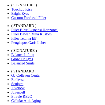
( SIGNATURE )
Touchup Kiss
Bright Eyes
Custom Forehead Filler
( STANDARD )
Filler Bibir Ekspansi Horizontal
Filler Bawah Mata Kustom
Filler Telinga Elf
Penghapus Garis Leher
( SIGNATURE )
Balance Lifting
Glow Fit Eyes
Balanced Smile
( STANDARD )
GJ Collagen Center
Radiesse
Sculptra
Juvelook
Juveàcell
Elravie RE2O
Cellular Anti-Aging