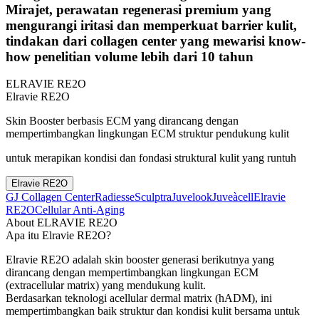
Mirajet, perawatan regenerasi premium yang
mengurangi iritasi dan memperkuat barrier kulit,
tindakan dari collagen center yang mewarisi know-
how penelitian volume lebih dari 10 tahun
ELRAVIE RE2O
Elravie RE2O
Skin Booster berbasis ECM yang dirancang dengan
mempertimbangkan lingkungan ECM struktur pendukung kulit
untuk merapikan kondisi dan fondasi struktural kulit yang runtuh
Elravie RE2O
GJ Collagen Center
Radiesse
Sculptra
Juvelook
Juveàcell
Elravie
RE2O
Cellular Anti-Aging
About ELRAVIE RE2O
Apa itu Elravie RE2O?
Elravie RE2O adalah skin booster generasi berikutnya yang
dirancang dengan mempertimbangkan lingkungan ECM
(extracellular matrix) yang mendukung kulit.
Berdasarkan teknologi acellular dermal matrix (hADM), ini
mempertimbangkan baik struktur dan kondisi kulit bersama untuk