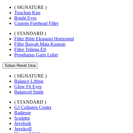
( SIGNATURE )
Touchup Kiss
Bright Eyes
Custom Forehead Filler
( STANDARD )
Filler Bibir Ekspansi Horizontal
Filler Bawah Mata Kustom
Filler Telinga Elf
Penghapus Garis Leher
Solusi Reset Usia
( SIGNATURE )
Balance Lifting
Glow Fit Eyes
Balanced Smile
( STANDARD )
GJ Collagen Center
Radiesse
Sculptra
Juvelook
Juveàcell