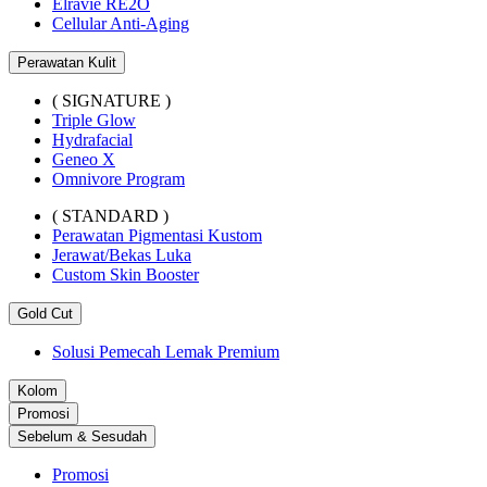
Elravie RE2O
Cellular Anti-Aging
Perawatan Kulit
( SIGNATURE )
Triple Glow
Hydrafacial
Geneo X
Omnivore Program
( STANDARD )
Perawatan Pigmentasi Kustom
Jerawat/Bekas Luka
Custom Skin Booster
Gold Cut
Solusi Pemecah Lemak Premium
Kolom
Promosi
Sebelum & Sesudah
Promosi