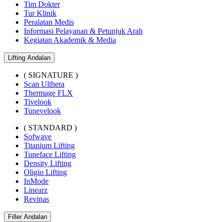
Tim Dokter
Tur Klinik
Peralatan Medis
Informasi Pelayanan & Petunjuk Arah
Kegiatan Akademik & Media
Lifting Andalan
( SIGNATURE )
Scan Ulthera
Thermage FLX
Tivelook
Tunevelook
( STANDARD )
Sofwave
Titanium Lifting
Tuneface Lifting
Density Lifting
Oligio Lifting
InMode
Linearz
Revinas
Filler Andalan