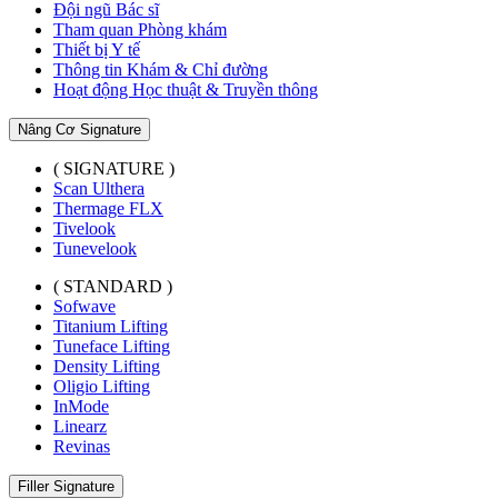
Đội ngũ Bác sĩ
Tham quan Phòng khám
Thiết bị Y tế
Thông tin Khám & Chỉ đường
Hoạt động Học thuật & Truyền thông
Nâng Cơ Signature
( SIGNATURE )
Scan Ulthera
Thermage FLX
Tivelook
Tunevelook
( STANDARD )
Sofwave
Titanium Lifting
Tuneface Lifting
Density Lifting
Oligio Lifting
InMode
Linearz
Revinas
Filler Signature