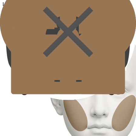
Là vùng da mỏng và dễ mất đàn hồi, thúc đẩy tái tạo collagen để
giảm nếp nhăn và tăng đàn hồi kết cấu da.