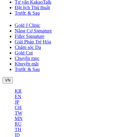
Tư vấn KakaoTalk
Đặt lịch Thủ thuật
Trước & Sau
Gold J Clinic
Nâng Cơ Signature
Filler Signature
Giải Pháp Trẻ Hóa
Chăm sóc Da
Gold Cut
Chuyên mục
Khuyến mãi
Trước & Sau
VN
KR
EN
JP
CH
TW
MN
RU
TH
ID