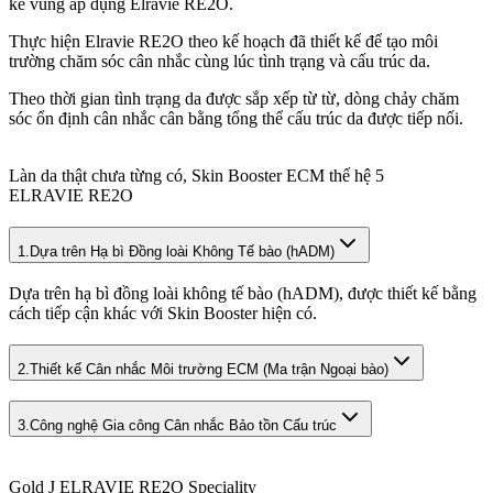
kế vùng áp dụng Elravie RE2O.
Thực hiện Elravie RE2O theo kế hoạch đã thiết kế để tạo môi
trường chăm sóc cân nhắc cùng lúc tình trạng và cấu trúc da.
Theo thời gian tình trạng da được sắp xếp từ từ, dòng chảy chăm
sóc ổn định cân nhắc cân bằng tổng thể cấu trúc da được tiếp nối.
Làn da thật chưa từng có, Skin Booster ECM thế hệ 5
ELRAVIE RE2O
1.
Dựa trên Hạ bì Đồng loài Không Tế bào (hADM)
Dựa trên hạ bì đồng loài không tế bào (hADM), được thiết kế bằng
cách tiếp cận khác với Skin Booster hiện có.
2.
Thiết kế Cân nhắc Môi trường ECM (Ma trận Ngoại bào)
3.
Công nghệ Gia công Cân nhắc Bảo tồn Cấu trúc
Gold J ELRAVIE RE2O Speciality