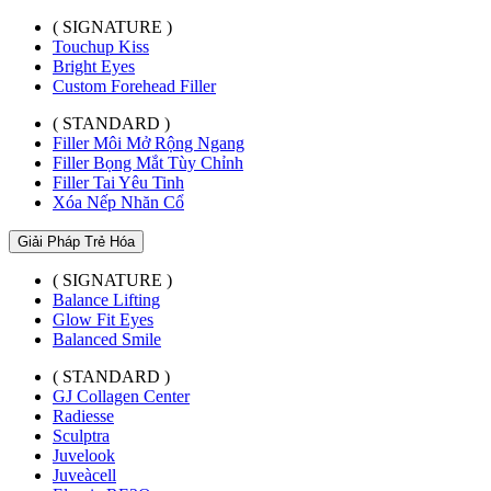
( SIGNATURE )
Touchup Kiss
Bright Eyes
Custom Forehead Filler
( STANDARD )
Filler Môi Mở Rộng Ngang
Filler Bọng Mắt Tùy Chỉnh
Filler Tai Yêu Tinh
Xóa Nếp Nhăn Cổ
Giải Pháp Trẻ Hóa
( SIGNATURE )
Balance Lifting
Glow Fit Eyes
Balanced Smile
( STANDARD )
GJ Collagen Center
Radiesse
Sculptra
Juvelook
Juveàcell