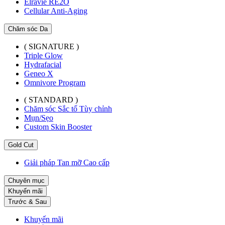
Elravie RE2O
Cellular Anti-Aging
Chăm sóc Da
( SIGNATURE )
Triple Glow
Hydrafacial
Geneo X
Omnivore Program
( STANDARD )
Chăm sóc Sắc tố Tùy chỉnh
Mụn/Sẹo
Custom Skin Booster
Gold Cut
Giải pháp Tan mỡ Cao cấp
Chuyên mục
Khuyến mãi
Trước & Sau
Khuyến mãi