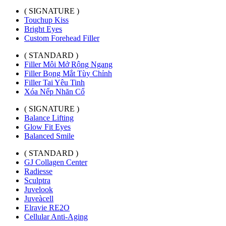
( SIGNATURE )
Touchup Kiss
Bright Eyes
Custom Forehead Filler
( STANDARD )
Filler Môi Mở Rộng Ngang
Filler Bọng Mắt Tùy Chỉnh
Filler Tai Yêu Tinh
Xóa Nếp Nhăn Cổ
( SIGNATURE )
Balance Lifting
Glow Fit Eyes
Balanced Smile
( STANDARD )
GJ Collagen Center
Radiesse
Sculptra
Juvelook
Juveàcell
Elravie RE2O
Cellular Anti-Aging