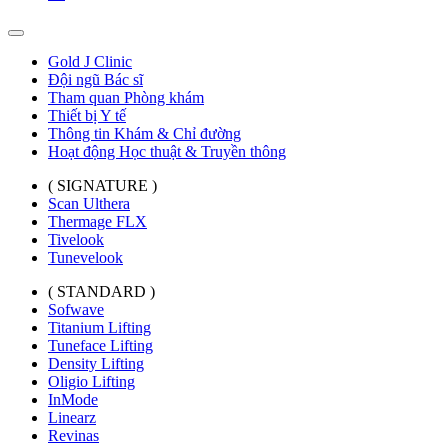
Gold J Clinic
Đội ngũ Bác sĩ
Tham quan Phòng khám
Thiết bị Y tế
Thông tin Khám & Chỉ đường
Hoạt động Học thuật & Truyền thông
( SIGNATURE )
Scan Ulthera
Thermage FLX
Tivelook
Tunevelook
( STANDARD )
Sofwave
Titanium Lifting
Tuneface Lifting
Density Lifting
Oligio Lifting
InMode
Linearz
Revinas