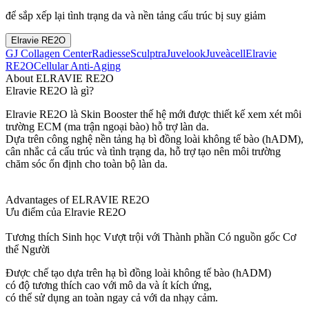
để sắp xếp lại tình trạng da và nền tảng cấu trúc bị suy giảm
Elravie RE2O
GJ Collagen Center
Radiesse
Sculptra
Juvelook
Juveàcell
Elravie
RE2O
Cellular Anti-Aging
About ELRAVIE RE2O
Elravie RE2O là gì?
Elravie RE2O là Skin Booster thế hệ mới được thiết kế xem xét môi
trường ECM (ma trận ngoại bào) hỗ trợ làn da.
Dựa trên công nghệ nền tảng hạ bì đồng loài không tế bào (hADM),
cân nhắc cả cấu trúc và tình trạng da, hỗ trợ tạo nên môi trường
chăm sóc ổn định cho toàn bộ làn da.
Advantages of ELRAVIE RE2O
Ưu điểm của Elravie RE2O
Tương thích Sinh học Vượt trội với Thành phần Có nguồn gốc Cơ
thể Người
Được chế tạo dựa trên hạ bì đồng loài không tế bào (hADM)
có độ tương thích cao với mô da và ít kích ứng,
có thể sử dụng an toàn ngay cả với da nhạy cảm.