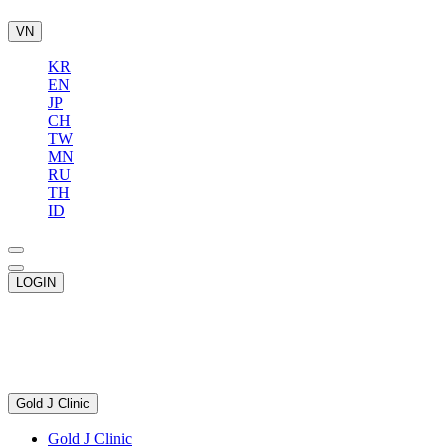
VN
KR
EN
JP
CH
TW
MN
RU
TH
ID
LOGIN
Gold J Clinic
Gold J Clinic