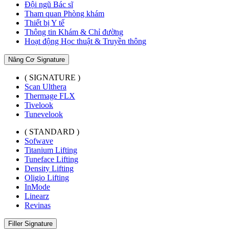
Đội ngũ Bác sĩ
Tham quan Phòng khám
Thiết bị Y tế
Thông tin Khám & Chỉ đường
Hoạt động Học thuật & Truyền thông
Nâng Cơ Signature
( SIGNATURE )
Scan Ulthera
Thermage FLX
Tivelook
Tunevelook
( STANDARD )
Sofwave
Titanium Lifting
Tuneface Lifting
Density Lifting
Oligio Lifting
InMode
Linearz
Revinas
Filler Signature