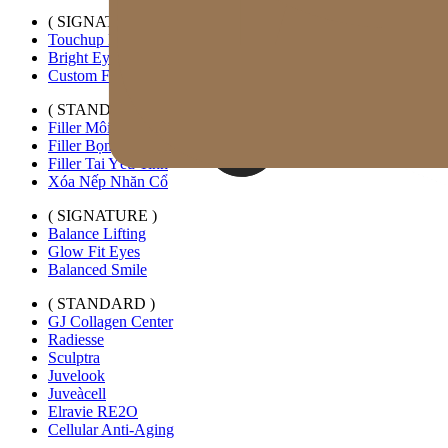
( SIGNATURE )
Touchup Kiss
Bright Eyes
Custom Forehead Filler
( STANDARD )
Filler Môi Mở Rộng Ngang
Filler Bọng Mắt Tùy Chỉnh
Filler Tai Yêu Tinh
Xóa Nếp Nhăn Cổ
( SIGNATURE )
Balance Lifting
Glow Fit Eyes
Balanced Smile
( STANDARD )
GJ Collagen Center
Radiesse
Sculptra
Juvelook
Juveàcell
Elravie RE2O
Cellular Anti-Aging