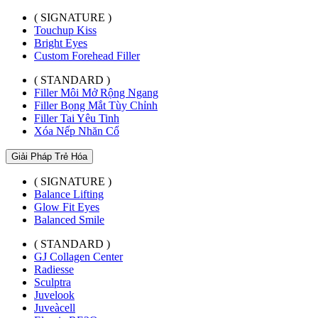
( SIGNATURE )
Touchup Kiss
Bright Eyes
Custom Forehead Filler
( STANDARD )
Filler Môi Mở Rộng Ngang
Filler Bọng Mắt Tùy Chỉnh
Filler Tai Yêu Tinh
Xóa Nếp Nhăn Cổ
Giải Pháp Trẻ Hóa
( SIGNATURE )
Balance Lifting
Glow Fit Eyes
Balanced Smile
( STANDARD )
GJ Collagen Center
Radiesse
Sculptra
Juvelook
Juveàcell