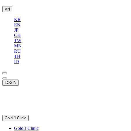
VN
KR
EN
JP
CH
TW
MN
RU
TH
ID
LOGIN
Gold J Clinic
Gold J Clinic