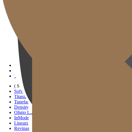
Gold J Clinic
Đội ngũ Bác sĩ
Tham quan Phòng khám
Thiết bị Y tế
Thông tin Khám & Chỉ đường
Hoạt động Học thuật & Truyền thông
( SIGNATURE )
Scan Ulthera
Thermage FLX
Tivelook
Tunevelook
( STANDARD )
Sofwave
Titanium Lifting
Tuneface Lifting
Density Lifting
Oligio Lifting
InMode
Linearz
Revinas