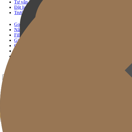
Tư vấn KakaoTalk
Đặt lịch Thủ thuật
Trước & Sau
Gold J Clinic
Nâng Cơ Signature
Filler Signature
Giải Pháp Trẻ Hóa
Chăm sóc Da
Gold Cut
Chuyên mục
Khuyến mãi
Trước & Sau
VN
KR
EN
JP
CH
TW
MN
RU
TH
ID