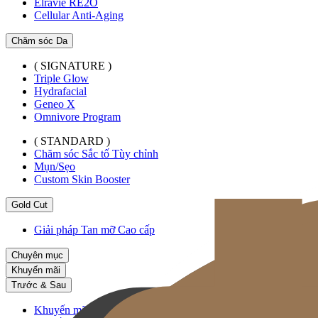
Elravie RE2O
Cellular Anti-Aging
Chăm sóc Da
( SIGNATURE )
Triple Glow
Hydrafacial
Geneo X
Omnivore Program
( STANDARD )
Chăm sóc Sắc tố Tùy chỉnh
Mụn/Sẹo
Custom Skin Booster
Gold Cut
Giải pháp Tan mỡ Cao cấp
Chuyên mục
Khuyến mãi
Trước & Sau
Khuyến mãi