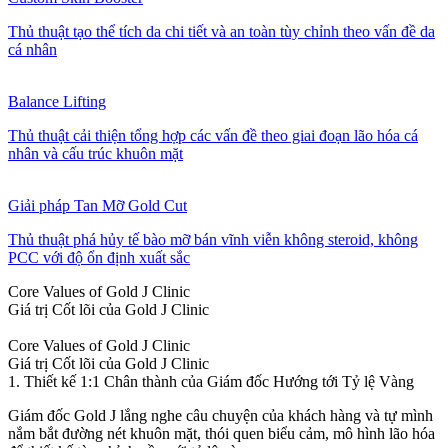
Thủ thuật tạo thể tích da chi tiết và an toàn tùy chỉnh theo vấn đề da
cá nhân
Balance Lifting
Thủ thuật cải thiện tổng hợp các vấn đề theo giai đoạn lão hóa cá
nhân và cấu trúc khuôn mặt
Giải pháp Tan Mỡ Gold Cut
Thủ thuật phá hủy tế bào mỡ bán vĩnh viễn không steroid, không
PCC với độ ổn định xuất sắc
Core Values of Gold J Clinic
Giá trị Cốt lõi của Gold J Clinic
Core Values of Gold J Clinic
Giá trị Cốt lõi của Gold J Clinic
1. Thiết kế 1:1 Chân thành của Giám đốc Hướng tới Tỷ lệ Vàng
Giám đốc Gold J lắng nghe câu chuyện của khách hàng và tự mình
nắm bắt đường nét khuôn mặt, thói quen biểu cảm, mô hình lão hóa