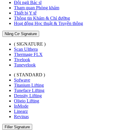
Đội ngũ Bác sĩ
Tham quan Phòng khám
Thiết bị Y tế
Thông tin Khám & Chỉ đường
Hoạt động Học thuật & Truyền thông
Nâng Cơ Signature
( SIGNATURE )
Scan Ulthera
Thermage FLX
Tivelook
Tunevelook
( STANDARD )
Sofwave
Titanium Lifting
Tuneface Lifting
Density Lifting
Oligio Lifting
InMode
Linearz
Revinas
Filler Signature