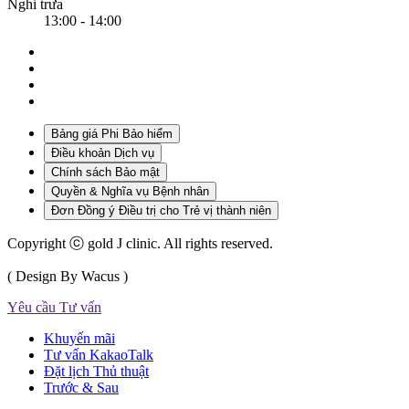
Nghỉ trưa
13:00 - 14:00
Bảng giá Phi Bảo hiểm
Điều khoản Dịch vụ
Chính sách Bảo mật
Quyền & Nghĩa vụ Bệnh nhân
Đơn Đồng ý Điều trị cho Trẻ vị thành niên
Copyright ⓒ gold J clinic. All rights reserved.
( Design By Wacus )
Yêu cầu Tư vấn
Khuyến mãi
Tư vấn KakaoTalk
Đặt lịch Thủ thuật
Trước & Sau