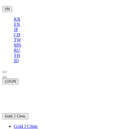
VN
KR
EN
JP
CH
TW
MN
RU
TH
ID
LOGIN
Gold J Clinic
Gold J Clinic