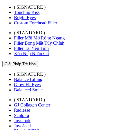
( SIGNATURE )
Touchup Kiss
Bright Eyes
Custom Forehead Filler
( STANDARD )
Filler Môi Mở Rộng Ngang
Filler Bọng Mắt Tùy Chỉnh
Filler Tai Yêu Tinh
Xóa Nếp Nhăn Cổ
Giải Pháp Trẻ Hóa
( SIGNATURE )
Balance Lifting
Glow Fit Eyes
Balanced Smile
( STANDARD )
GJ Collagen Center
Radiesse
Sculptra
Juvelook
Juveàcell