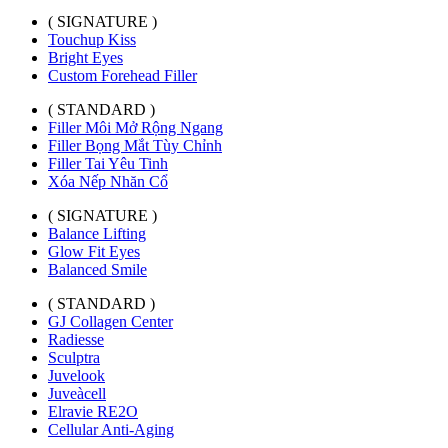
( SIGNATURE )
Touchup Kiss
Bright Eyes
Custom Forehead Filler
( STANDARD )
Filler Môi Mở Rộng Ngang
Filler Bọng Mắt Tùy Chỉnh
Filler Tai Yêu Tinh
Xóa Nếp Nhăn Cổ
( SIGNATURE )
Balance Lifting
Glow Fit Eyes
Balanced Smile
( STANDARD )
GJ Collagen Center
Radiesse
Sculptra
Juvelook
Juveàcell
Elravie RE2O
Cellular Anti-Aging