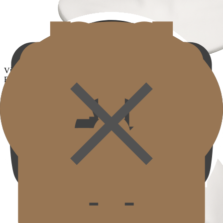
Vùng mắt
Eye area
Giảm nếp nhăn của lớp da mỏng, tăng đàn hồi vùng mắt để phục
hồi ấn tượng rõ nét.