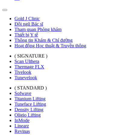
Gold J Clinic
Đội ngũ Bác sĩ
Tham quan Phòng khám
Thiết bị Y tế
Thông tin Khám & Chỉ đường
Hoạt động Học thuật & Truyền thông
( SIGNATURE )
Scan Ulthera
Thermage FLX
Tivelook
Tunevelook
( STANDARD )
Sofwave
Titanium Lifting
Tuneface Lifting
Density Lifting
Oligio Lifting
InMode
Linearz
Revinas