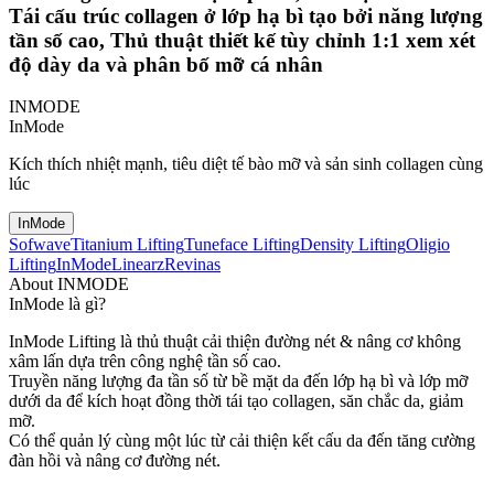
Tái cấu trúc collagen ở lớp hạ bì tạo bởi năng lượng
tần số cao, Thủ thuật thiết kế tùy chỉnh 1:1 xem xét
độ dày da và phân bố mỡ cá nhân
INMODE
InMode
Kích thích nhiệt mạnh, tiêu diệt tế bào mỡ và sản sinh collagen cùng
lúc
InMode
Sofwave
Titanium Lifting
Tuneface Lifting
Density Lifting
Oligio
Lifting
InMode
Linearz
Revinas
About INMODE
InMode là gì?
InMode Lifting là thủ thuật cải thiện đường nét & nâng cơ không
xâm lấn dựa trên công nghệ tần số cao.
Truyền năng lượng đa tần số từ bề mặt da đến lớp hạ bì và lớp mỡ
dưới da để kích hoạt đồng thời tái tạo collagen, săn chắc da, giảm
mỡ.
Có thể quản lý cùng một lúc từ cải thiện kết cấu da đến tăng cường
đàn hồi và nâng cơ đường nét.