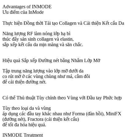
Advantages of INMODE
Ưu điểm của InMode
Thực hiện Đồng thời Tái tạo Collagen và Cải thiện Kết cấu Da
Năng lượng RF làm nóng lớp hạ bì
thúc đẩy sản sinh collagen và elastin,
sắp xếp kết cấu da mịn màng và săn chắc.
Hiệu quả Sắp xếp Đường nét bằng Nhắm Lớp Mỡ
Tập trung năng lượng vào lớp mỡ dưới da
co rút mỡ ở các vùng chùng như má, cằm đôi
để cải thiện đường nét.
Có thể Thủ thuật Tùy chỉnh theo Vùng với Đầu tay Phức hợp
Tùy theo loại da và vùng
áp dụng các đầu tay khác nhau như Forma (đàn hồi), MiniFX
(đường nét), Fractora (cải thiện kết cấu)
để tối đa hóa hiệu quả.
INMODE Treatment