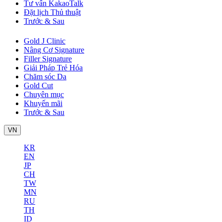
Tư vấn KakaoTalk
Đặt lịch Thủ thuật
Trước & Sau
Gold J Clinic
Nâng Cơ Signature
Filler Signature
Giải Pháp Trẻ Hóa
Chăm sóc Da
Gold Cut
Chuyên mục
Khuyến mãi
Trước & Sau
VN
KR
EN
JP
CH
TW
MN
RU
TH
ID