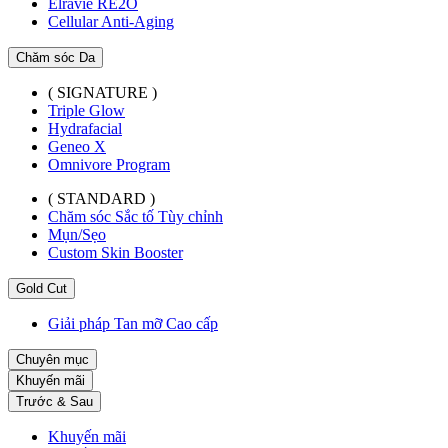
Elravie RE2O
Cellular Anti-Aging
Chăm sóc Da
( SIGNATURE )
Triple Glow
Hydrafacial
Geneo X
Omnivore Program
( STANDARD )
Chăm sóc Sắc tố Tùy chỉnh
Mụn/Sẹo
Custom Skin Booster
Gold Cut
Giải pháp Tan mỡ Cao cấp
Chuyên mục
Khuyến mãi
Trước & Sau
Khuyến mãi