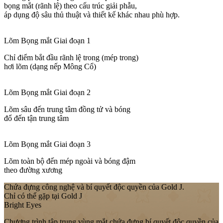
bọng mắt (rãnh lệ) theo cấu trúc giải phẫu,
áp dụng độ sâu thủ thuật và thiết kế khác nhau phù hợp.
Lõm Bọng mắt Giai đoạn 1
Chỉ điểm bắt đầu rãnh lệ trong (mép trong)
hơi lõm (dạng nếp Mông Cổ)
Lõm Bọng mắt Giai đoạn 2
Lõm sâu đến trung tâm đồng tử và bóng
đổ đến tận trung tâm
Lõm Bọng mắt Giai đoạn 3
Lõm toàn bộ đến mép ngoài và bóng đậm
theo đường xương
Chứa đựng công nghệ và bí quyết độc quyền của Gold J.
Chỉ có thể gặp tại Gold J
Bright Eyes
Chương trình tập trung vùng mắt chứa đựng bí quyết độc quyền của