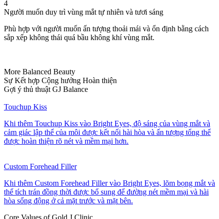
4
Người muốn duy trì vùng mắt tự nhiên và tươi sáng
Phù hợp với người muốn ấn tượng thoải mái và ổn định bằng cách
sắp xếp không thái quá bầu không khí vùng mắt.
More Balanced Beauty
Sự Kết hợp Cộng hưởng Hoàn thiện
Gợi ý thủ thuật GJ Balance
Touchup Kiss
Khi thêm Touchup Kiss vào Bright Eyes, độ sáng của vùng mắt và
cảm giác lập thể của môi được kết nối hài hòa và ấn tượng tổng thể
được hoàn thiện rõ nét và mềm mại hơn.
Custom Forehead Filler
Khi thêm Custom Forehead Filler vào Bright Eyes, lõm bọng mắt và
thể tích trán đồng thời được bổ sung để đường nét mềm mại và hài
hòa sống động ở cả mặt trước và mặt bên.
Core Values of Gold J Clinic