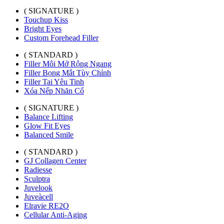
( SIGNATURE )
Touchup Kiss
Bright Eyes
Custom Forehead Filler
( STANDARD )
Filler Môi Mở Rộng Ngang
Filler Bọng Mắt Tùy Chỉnh
Filler Tai Yêu Tinh
Xóa Nếp Nhăn Cổ
( SIGNATURE )
Balance Lifting
Glow Fit Eyes
Balanced Smile
( STANDARD )
GJ Collagen Center
Radiesse
Sculptra
Juvelook
Juveàcell
Elravie RE2O
Cellular Anti-Aging