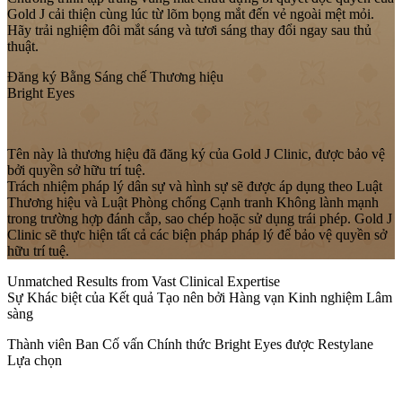
Gold J cải thiện cùng lúc từ lõm bọng mắt đến vẻ ngoài mệt mỏi.
Hãy trải nghiệm đôi mắt sáng và tươi sáng thay đổi ngay sau thủ
thuật.
Đăng ký Bằng Sáng chế Thương hiệu
Bright Eyes
Tên này là thương hiệu đã đăng ký của Gold J Clinic, được bảo vệ
bởi quyền sở hữu trí tuệ.
Trách nhiệm pháp lý dân sự và hình sự sẽ được áp dụng theo Luật
Thương hiệu và Luật Phòng chống Cạnh tranh Không lành mạnh
trong trường hợp đánh cắp, sao chép hoặc sử dụng trái phép. Gold J
Clinic sẽ thực hiện tất cả các biện pháp pháp lý để bảo vệ quyền sở
hữu trí tuệ.
Unmatched Results from Vast Clinical Expertise
Sự Khác biệt của Kết quả Tạo nên bởi Hàng vạn Kinh nghiệm Lâm
sàng
Thành viên Ban Cố vấn Chính thức Bright Eyes được Restylane
Lựa chọn