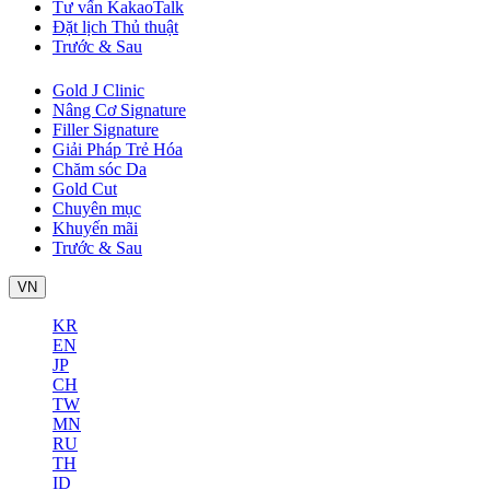
Tư vấn KakaoTalk
Đặt lịch Thủ thuật
Trước & Sau
Gold J Clinic
Nâng Cơ Signature
Filler Signature
Giải Pháp Trẻ Hóa
Chăm sóc Da
Gold Cut
Chuyên mục
Khuyến mãi
Trước & Sau
VN
KR
EN
JP
CH
TW
MN
RU
TH
ID