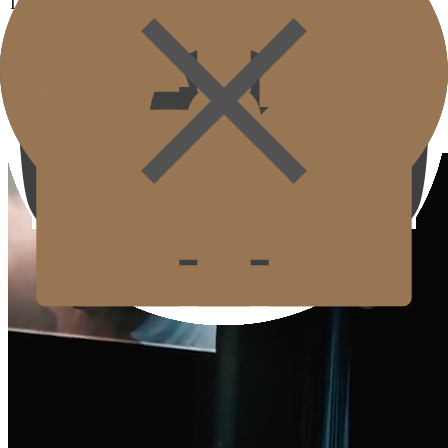
Tạo nên tiêu chuẩn của chương trình chỉnh sửa vùng mắt.
Vùng mắt là vùng đòi hỏi độ chính xác cao hơn và hiểu biết giải
phẫu hơn thủ thuật đơn thuần vì da mỏng và mạch máu dày đặc.
Gold J là KOL chính thức của Merz Belotero và Galderma
Restylane, tập trung vào chương trình Bright Eyes
liên tục nghiên cứu bí quyết thủ thuật cân nhắc tính an toàn và ấn
tượng tự nhiên của vùng mắt.