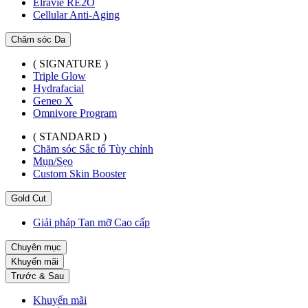
Elravie RE2O
Cellular Anti-Aging
Chăm sóc Da
( SIGNATURE )
Triple Glow
Hydrafacial
Geneo X
Omnivore Program
( STANDARD )
Chăm sóc Sắc tố Tùy chỉnh
Mụn/Sẹo
Custom Skin Booster
Gold Cut
Giải pháp Tan mỡ Cao cấp
Chuyên mục
Khuyến mãi
Trước & Sau
Khuyến mãi