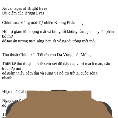
Advantages of Bright Eyes
Ưu điểm của Bright Eyes
Chỉnh sửa Vùng mắt Tự nhiên Không Phẫu thuật
Hỗ trợ giảm lõm bọng mắt và bóng tối không cần rạch hay tái phân
bố mỡ
để tạo ấn tượng tươi sáng hơn từ vẻ ngoài trông mệt mỏi.
Thủ thuật Chính xác Tối ưu cho Da Vùng mắt Mỏng
Thiết kế thủ thuật tinh tế xem xét độ dày da, vị trí mạch máu, cấu
trúc lớp mỡ
để giảm thiểu bầm tím và sưng và hỗ trợ trở lại cuộc sống
nhanh.
Hiệu quả Cải thiện Độ sáng Tức thì và Tự nhiên
Ngay sau thủ thuật bóng vùng mắt nhạt đi và
độ sáng tự nhiên như kết cấu da được sắp xếp xuất hiện.
The Authority in Periorbital Correction