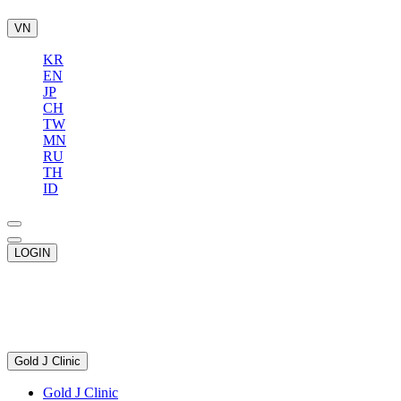
VN
KR
EN
JP
CH
TW
MN
RU
TH
ID
LOGIN
Gold J Clinic
Gold J Clinic