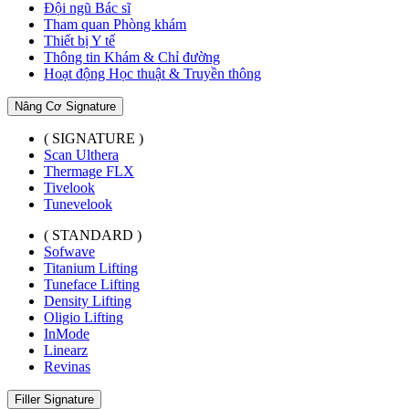
Đội ngũ Bác sĩ
Tham quan Phòng khám
Thiết bị Y tế
Thông tin Khám & Chỉ đường
Hoạt động Học thuật & Truyền thông
Nâng Cơ Signature
( SIGNATURE )
Scan Ulthera
Thermage FLX
Tivelook
Tunevelook
( STANDARD )
Sofwave
Titanium Lifting
Tuneface Lifting
Density Lifting
Oligio Lifting
InMode
Linearz
Revinas
Filler Signature