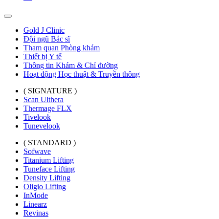
Gold J Clinic
Đội ngũ Bác sĩ
Tham quan Phòng khám
Thiết bị Y tế
Thông tin Khám & Chỉ đường
Hoạt động Học thuật & Truyền thông
( SIGNATURE )
Scan Ulthera
Thermage FLX
Tivelook
Tunevelook
( STANDARD )
Sofwave
Titanium Lifting
Tuneface Lifting
Density Lifting
Oligio Lifting
InMode
Linearz
Revinas