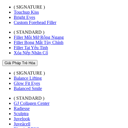
( SIGNATURE )
Touchup Kiss
Bright Eyes
Custom Forehead Filler
( STANDARD )
Filler Môi Mở Rộng Ngang
Filler Bọng Mắt Tùy Chỉnh
Filler Tai Yêu Tinh
Xóa Nếp Nhăn Cổ
Giải Pháp Trẻ Hóa
( SIGNATURE )
Balance Lifting
Glow Fit Eyes
Balanced Smile
( STANDARD )
GJ Collagen Center
Radiesse
Sculptra
Juvelook
Juveàcell