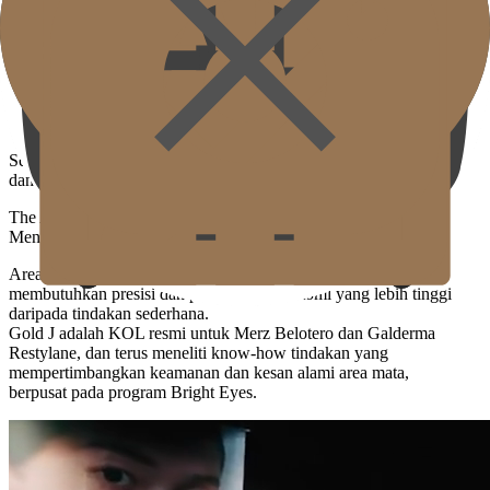
Desain tindakan halus yang mempertimbangkan ketebalan kulit,
lokasi pembuluh darah, dan struktur lapisan lemak meminimalkan
memar dan pembengkakan serta membantu kembali ke kehidupan
sehari-hari dengan cepat.
Efek Perbaikan Kecerahan Seketika dan Alami
Sejak segera setelah tindakan, bayangan di sekitar mata memudar
dan kilau alami muncul seolah-olah tekstur kulit telah ditata.
The Authority in Periorbital Correction
Menetapkan Standar untuk Program Koreksi Area Mata.
Area mata memiliki kulit tipis dan pembuluh darah padat,
membutuhkan presisi dan pemahaman anatomi yang lebih tinggi
daripada tindakan sederhana.
Gold J adalah KOL resmi untuk Merz Belotero dan Galderma
Restylane, dan terus meneliti know-how tindakan yang
mempertimbangkan keamanan dan kesan alami area mata,
berpusat pada program Bright Eyes.