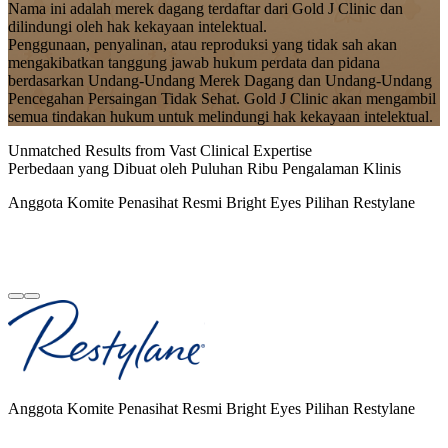
Nama ini adalah merek dagang terdaftar dari Gold J Clinic dan
dilindungi oleh hak kekayaan intelektual.
Penggunaan, penyalinan, atau reproduksi yang tidak sah akan
mengakibatkan tanggung jawab hukum perdata dan pidana
berdasarkan Undang-Undang Merek Dagang dan Undang-Undang
Pencegahan Persaingan Tidak Sehat. Gold J Clinic akan mengambil
semua tindakan hukum untuk melindungi hak kekayaan intelektual.
Unmatched Results from Vast Clinical Expertise
Perbedaan yang Dibuat oleh Puluhan Ribu Pengalaman Klinis
Anggota Komite Penasihat Resmi Bright Eyes Pilihan Restylane
Anggota Komite Penasihat Resmi Bright Eyes Pilihan Restylane