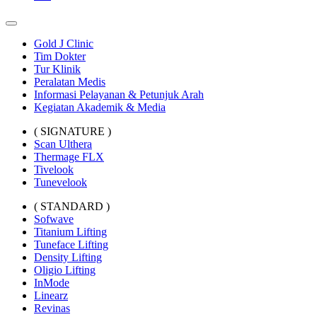
Gold J Clinic
Tim Dokter
Tur Klinik
Peralatan Medis
Informasi Pelayanan & Petunjuk Arah
Kegiatan Akademik & Media
( SIGNATURE )
Scan Ulthera
Thermage FLX
Tivelook
Tunevelook
( STANDARD )
Sofwave
Titanium Lifting
Tuneface Lifting
Density Lifting
Oligio Lifting
InMode
Linearz
Revinas