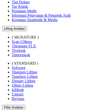
Tim Dokter
Tur Klinik
Peralatan Medis
Informasi Pelayanan & Petunjuk Arah
Kegiatan Akademik & Media
Lifting Andalan
( SIGNATURE )
Scan Ulthera
Thermage FLX
Tivelook
Tunevelook
( STANDARD )
Sofwave
Titanium Lifting
Tuneface Lifting
Density Lifting
Oligio Lifting
InMode
Linearz
Revinas
Filler Andalan