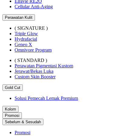
Elravie RE2O
Cellular Anti-Aging
Perawatan Kulit
( SIGNATURE )
Triple Glow
Hydrafacial
Geneo X
Omnivore Program
( STANDARD )
Perawatan Pigmentasi Kustom
Jerawat/Bekas Luka
Custom Skin Booster
Gold Cut
Solusi Pemecah Lemak Premium
Kolom
Promosi
Sebelum & Sesudah
Promosi