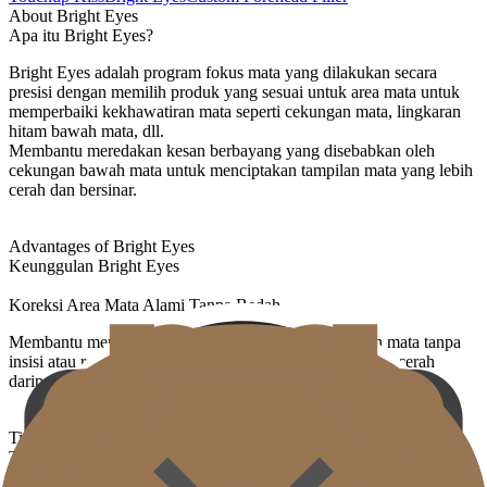
About Bright Eyes
Apa itu Bright Eyes?
Bright Eyes adalah program fokus mata yang dilakukan secara
presisi dengan memilih produk yang sesuai untuk area mata untuk
memperbaiki kekhawatiran mata seperti cekungan mata, lingkaran
hitam bawah mata, dll.
Membantu meredakan kesan berbayang yang disebabkan oleh
cekungan bawah mata untuk menciptakan tampilan mata yang lebih
cerah dan bersinar.
Advantages of Bright Eyes
Keunggulan Bright Eyes
Koreksi Area Mata Alami Tanpa Bedah
Membantu meredakan cekungan dan bayangan bawah mata tanpa
insisi atau reposisi lemak, menciptakan kesan yang lebih cerah
daripada penampilan yang terlihat lelah.
Tindakan Presisi yang Dioptimalkan untuk Kulit Area Mata yang
Tipis