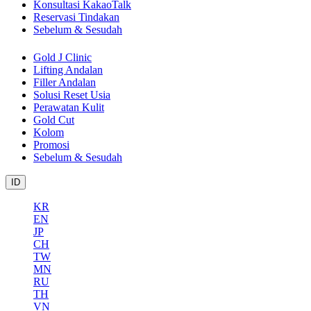
Konsultasi KakaoTalk
Reservasi Tindakan
Sebelum & Sesudah
Gold J Clinic
Lifting Andalan
Filler Andalan
Solusi Reset Usia
Perawatan Kulit
Gold Cut
Kolom
Promosi
Sebelum & Sesudah
ID
KR
EN
JP
CH
TW
MN
RU
TH
VN