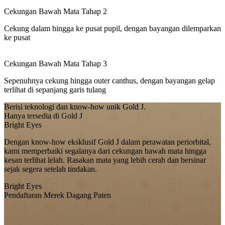
Cekungan Bawah Mata Tahap 2
Cekung dalam hingga ke pusat pupil, dengan bayangan dilemparkan
ke pusat
Cekungan Bawah Mata Tahap 3
Sepenuhnya cekung hingga outer canthus, dengan bayangan gelap
terlihat di sepanjang garis tulang
Berisi teknologi dan know-how unik Gold J.
Hanya tersedia di Gold J
Bright Eyes
Dengan know-how eksklusif Gold J dalam perawatan periorbital,
kami memperbaiki segalanya dari cekungan bawah mata hingga
kesan terlihat lelah. Rasakan mata yang lebih cerah dan bersinar
sejak segera setelah tindakan.
Bright Eyes
Pendaftaran Merek Dagang Paten