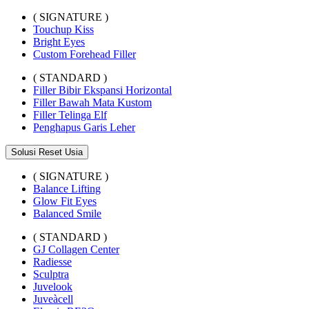
( SIGNATURE )
Touchup Kiss
Bright Eyes
Custom Forehead Filler
( STANDARD )
Filler Bibir Ekspansi Horizontal
Filler Bawah Mata Kustom
Filler Telinga Elf
Penghapus Garis Leher
Solusi Reset Usia
( SIGNATURE )
Balance Lifting
Glow Fit Eyes
Balanced Smile
( STANDARD )
GJ Collagen Center
Radiesse
Sculptra
Juvelook
Juveàcell