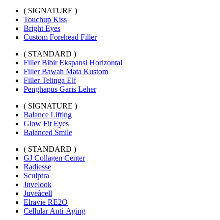
( SIGNATURE )
Touchup Kiss
Bright Eyes
Custom Forehead Filler
( STANDARD )
Filler Bibir Ekspansi Horizontal
Filler Bawah Mata Kustom
Filler Telinga Elf
Penghapus Garis Leher
( SIGNATURE )
Balance Lifting
Glow Fit Eyes
Balanced Smile
( STANDARD )
GJ Collagen Center
Radiesse
Sculptra
Juvelook
Juveàcell
Elravie RE2O
Cellular Anti-Aging