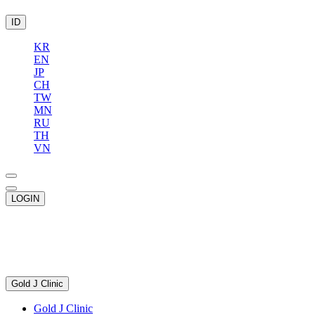
ID
KR
EN
JP
CH
TW
MN
RU
TH
VN
LOGIN
Gold J Clinic
Gold J Clinic