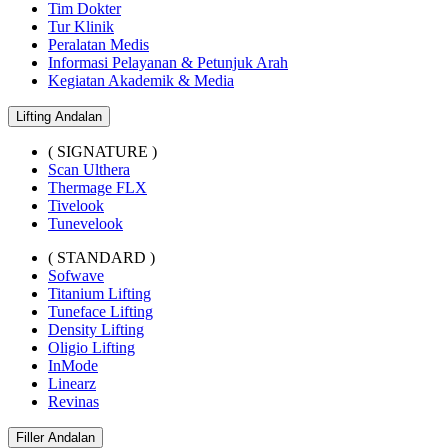
Tim Dokter
Tur Klinik
Peralatan Medis
Informasi Pelayanan & Petunjuk Arah
Kegiatan Akademik & Media
Lifting Andalan
( SIGNATURE )
Scan Ulthera
Thermage FLX
Tivelook
Tunevelook
( STANDARD )
Sofwave
Titanium Lifting
Tuneface Lifting
Density Lifting
Oligio Lifting
InMode
Linearz
Revinas
Filler Andalan