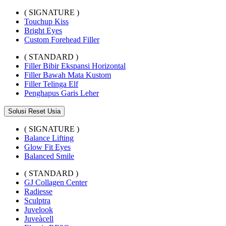
( SIGNATURE )
Touchup Kiss
Bright Eyes
Custom Forehead Filler
( STANDARD )
Filler Bibir Ekspansi Horizontal
Filler Bawah Mata Kustom
Filler Telinga Elf
Penghapus Garis Leher
Solusi Reset Usia
( SIGNATURE )
Balance Lifting
Glow Fit Eyes
Balanced Smile
( STANDARD )
GJ Collagen Center
Radiesse
Sculptra
Juvelook
Juveàcell