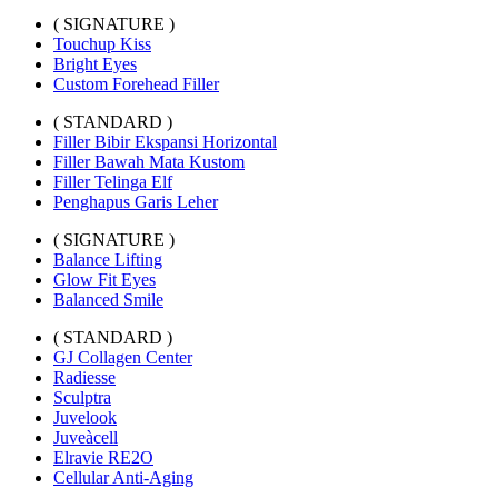
( SIGNATURE )
Touchup Kiss
Bright Eyes
Custom Forehead Filler
( STANDARD )
Filler Bibir Ekspansi Horizontal
Filler Bawah Mata Kustom
Filler Telinga Elf
Penghapus Garis Leher
( SIGNATURE )
Balance Lifting
Glow Fit Eyes
Balanced Smile
( STANDARD )
GJ Collagen Center
Radiesse
Sculptra
Juvelook
Juveàcell
Elravie RE2O
Cellular Anti-Aging