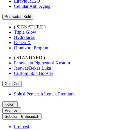
Elravie RE2O
Cellular Anti-Aging
Perawatan Kulit
( SIGNATURE )
Triple Glow
Hydrafacial
Geneo X
Omnivore Program
( STANDARD )
Perawatan Pigmentasi Kustom
Jerawat/Bekas Luka
Custom Skin Booster
Gold Cut
Solusi Pemecah Lemak Premium
Kolom
Promosi
Sebelum & Sesudah
Promosi