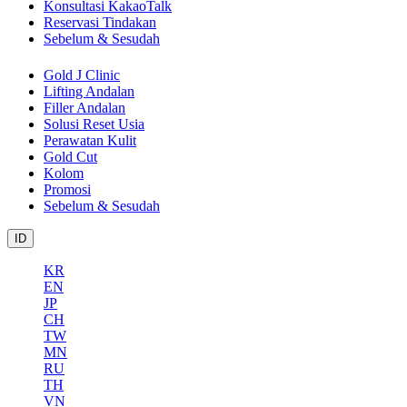
Konsultasi KakaoTalk
Reservasi Tindakan
Sebelum & Sesudah
Gold J Clinic
Lifting Andalan
Filler Andalan
Solusi Reset Usia
Perawatan Kulit
Gold Cut
Kolom
Promosi
Sebelum & Sesudah
ID
KR
EN
JP
CH
TW
MN
RU
TH
VN