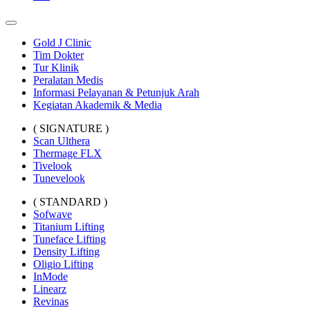
Gold J Clinic
Tim Dokter
Tur Klinik
Peralatan Medis
Informasi Pelayanan & Petunjuk Arah
Kegiatan Akademik & Media
( SIGNATURE )
Scan Ulthera
Thermage FLX
Tivelook
Tunevelook
( STANDARD )
Sofwave
Titanium Lifting
Tuneface Lifting
Density Lifting
Oligio Lifting
InMode
Linearz
Revinas