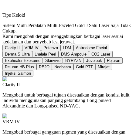
Tipe Keloid
Sistem Multi-Peralatan Multi-Faceted Gold J Satu Laser Saja Tidak
Cukup.
Kami mengobati dengan menggabungkan berbagai laser sesuai
kedalaman dan penyebab lesi jerawat.
Clarity II
VRM IV
Potenza
LDM
Astrodome Facial
Derma S Ultra
Lhalala Peel
DMS Ampoule
CO2 Laser
Exohealer Exosome
Skinvive
BYRYZN
Juvelook
Rejuran
Rejuran HB Plus
RE2O
Neobeam
Gold PTT
Mirajet
Injeksi Salmon
Clarity II
Mengobati untuk berbagai tujuan disesuaikan dengan kondisi kulit
individu menggunakan panjang gelombang Long-pulsed
Alexandrite dan Long-pulsed ND-YAG.
VRM IV
Mengobati berbagai gangguan pigmen yang disesuaikan dengan