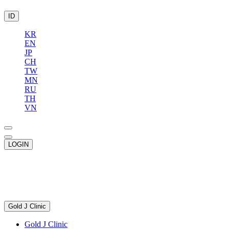
ID
KR
EN
JP
CH
TW
MN
RU
TH
VN
LOGIN
Gold J Clinic
Gold J Clinic