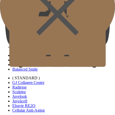
( SIGNATURE )
Touchup Kiss
Bright Eyes
Custom Forehead Filler
( STANDARD )
Filler Bibir Ekspansi Horizontal
Filler Bawah Mata Kustom
Filler Telinga Elf
Penghapus Garis Leher
( SIGNATURE )
Balance Lifting
Glow Fit Eyes
Balanced Smile
( STANDARD )
GJ Collagen Center
Radiesse
Sculptra
Juvelook
Juveàcell
Elravie RE2O
Cellular Anti-Aging