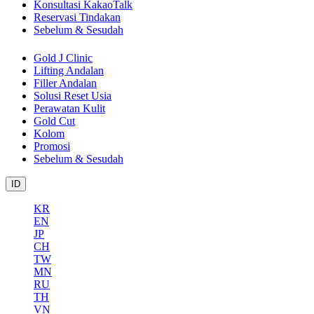
Konsultasi KakaoTalk
Reservasi Tindakan
Sebelum & Sesudah
Gold J Clinic
Lifting Andalan
Filler Andalan
Solusi Reset Usia
Perawatan Kulit
Gold Cut
Kolom
Promosi
Sebelum & Sesudah
ID
KR
EN
JP
CH
TW
MN
RU
TH
VN