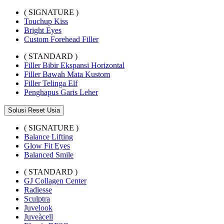
( SIGNATURE )
Touchup Kiss
Bright Eyes
Custom Forehead Filler
( STANDARD )
Filler Bibir Ekspansi Horizontal
Filler Bawah Mata Kustom
Filler Telinga Elf
Penghapus Garis Leher
Solusi Reset Usia
( SIGNATURE )
Balance Lifting
Glow Fit Eyes
Balanced Smile
( STANDARD )
GJ Collagen Center
Radiesse
Sculptra
Juvelook
Juveàcell