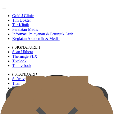
Gold J Clinic
Tim Dokter
Tur Klinik
Peralatan Medis
Informasi Pelayanan & Petunjuk Arah
Kegiatan Akademik & Media
( SIGNATURE )
Scan Ulthera
Thermage FLX
Tivelook
Tunevelook
( STANDARD )
Sofwave
Titanium Lifting
Tuneface Lifting
Density Lifting
Oligio Lifting
InMode
Linearz
Revinas