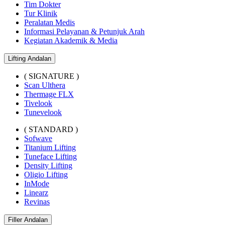
Tim Dokter
Tur Klinik
Peralatan Medis
Informasi Pelayanan & Petunjuk Arah
Kegiatan Akademik & Media
Lifting Andalan
( SIGNATURE )
Scan Ulthera
Thermage FLX
Tivelook
Tunevelook
( STANDARD )
Sofwave
Titanium Lifting
Tuneface Lifting
Density Lifting
Oligio Lifting
InMode
Linearz
Revinas
Filler Andalan