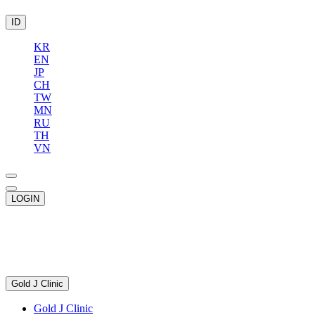
ID
KR
EN
JP
CH
TW
MN
RU
TH
VN
LOGIN
Gold J Clinic
Gold J Clinic