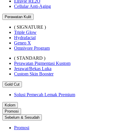
Elravie RE2O
Cellular Anti-Aging
Perawatan Kulit
( SIGNATURE )
Triple Glow
Hydrafacial
Geneo X
Omnivore Program
( STANDARD )
Perawatan Pigmentasi Kustom
Jerawat/Bekas Luka
Custom Skin Booster
Gold Cut
Solusi Pemecah Lemak Premium
Kolom
Promosi
Sebelum & Sesudah
Promosi