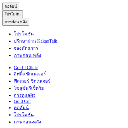
คอลัมน์
โปรโมชัน
ภาพก่อน-หลัง
โปรโมชัน
ปรึกษาผ่าน KakaoTalk
จองหัตถการ
ภาพก่อน-หลัง
Gold J Clinic
ลิฟติ้ง ซิกเนเจอร์
ฟิลเลอร์ ซิกเนเจอร์
โซลูชันรีเซ็ตวัย
การดูแลผิว
Gold Cut
คอลัมน์
โปรโมชัน
ภาพก่อน-หลัง