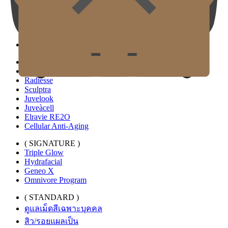
( SIGNATURE )
Balance Lifting
Glow Fit Eyes
Balanced Smile
( STANDARD )
GJ Collagen Center
Radiesse
Sculptra
Juvelook
Juveàcell
Elravie RE2O
Cellular Anti-Aging
( SIGNATURE )
Triple Glow
Hydrafacial
Geneo X
Omnivore Program
( STANDARD )
ดูแลเม็ดสีเฉพาะบุคคล
สิว/รอยแผลเป็น