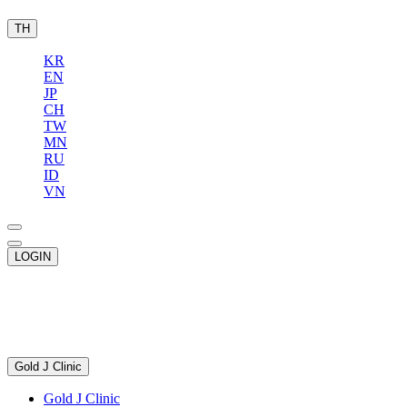
TH
KR
EN
JP
CH
TW
MN
RU
ID
VN
LOGIN
Gold J Clinic
Gold J Clinic