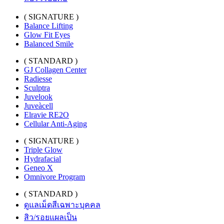
( SIGNATURE )
Balance Lifting
Glow Fit Eyes
Balanced Smile
( STANDARD )
GJ Collagen Center
Radiesse
Sculptra
Juvelook
Juveàcell
Elravie RE2O
Cellular Anti-Aging
( SIGNATURE )
Triple Glow
Hydrafacial
Geneo X
Omnivore Program
( STANDARD )
ดูแลเม็ดสีเฉพาะบุคคล
สิว/รอยแผลเป็น