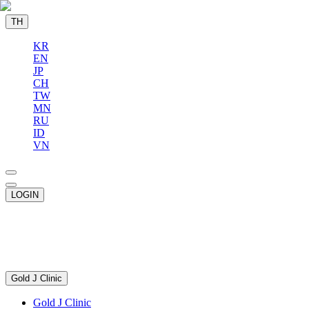
TH
KR
EN
JP
CH
TW
MN
RU
ID
VN
LOGIN
Gold J Clinic
Gold J Clinic