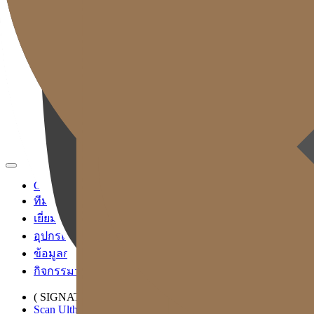
TH
KR
EN
JP
CH
TW
MN
RU
ID
VN
Gold J Clinic
ทีมแพทย์
เยี่ยมชมคลินิก
อุปกรณ์การแพทย์
ข้อมูลการเข้ารับบริการและการเดินทาง
กิจกรรมวิชาการและสื่อ
( SIGNATURE )
Scan Ulthera