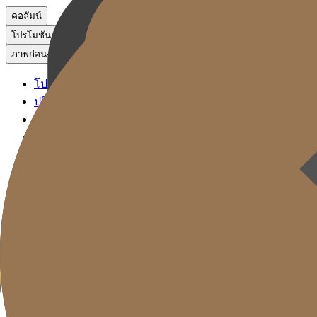
คอลัมน์
โปรโมชัน
ภาพก่อน-หลัง
โปรโมชัน
ปรึกษาผ่าน KakaoTalk
จองหัตถการ
ภาพก่อน-หลัง
Gold J Clinic
ลิฟติ้ง ซิกเนเจอร์
ฟิลเลอร์ ซิกเนเจอร์
โซลูชันรีเซ็ตวัย
การดูแลผิว
Gold Cut
คอลัมน์
โปรโมชัน
ภาพก่อน-หลัง