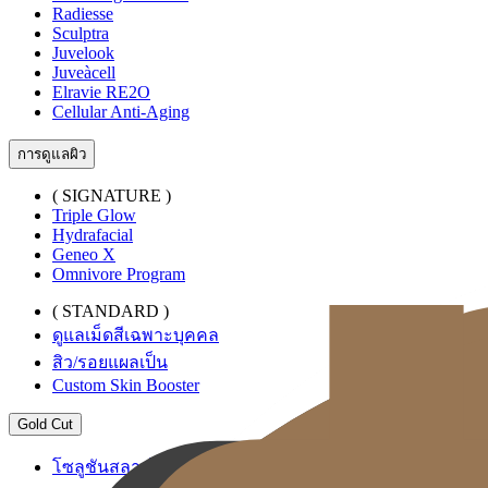
Radiesse
Sculptra
Juvelook
Juveàcell
Elravie RE2O
Cellular Anti-Aging
การดูแลผิว
( SIGNATURE )
Triple Glow
Hydrafacial
Geneo X
Omnivore Program
( STANDARD )
ดูแลเม็ดสีเฉพาะบุคคล
สิว/รอยแผลเป็น
Custom Skin Booster
Gold Cut
โซลูชันสลายไขมันระดับพรีเมียม