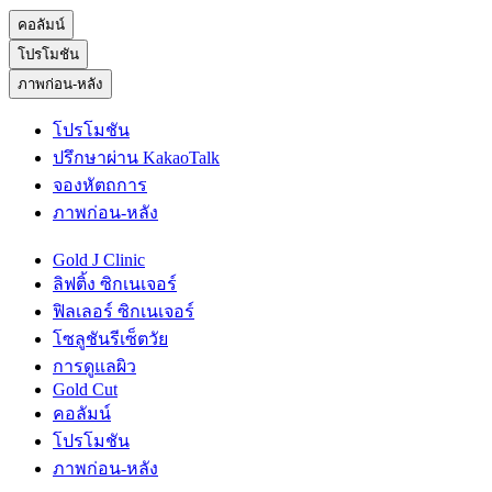
คอลัมน์
โปรโมชัน
ภาพก่อน-หลัง
โปรโมชัน
ปรึกษาผ่าน KakaoTalk
จองหัตถการ
ภาพก่อน-หลัง
Gold J Clinic
ลิฟติ้ง ซิกเนเจอร์
ฟิลเลอร์ ซิกเนเจอร์
โซลูชันรีเซ็ตวัย
การดูแลผิว
Gold Cut
คอลัมน์
โปรโมชัน
ภาพก่อน-หลัง