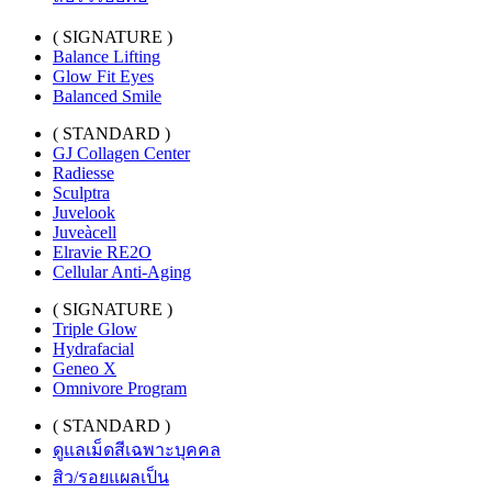
( SIGNATURE )
Balance Lifting
Glow Fit Eyes
Balanced Smile
( STANDARD )
GJ Collagen Center
Radiesse
Sculptra
Juvelook
Juveàcell
Elravie RE2O
Cellular Anti-Aging
( SIGNATURE )
Triple Glow
Hydrafacial
Geneo X
Omnivore Program
( STANDARD )
ดูแลเม็ดสีเฉพาะบุคคล
สิว/รอยแผลเป็น