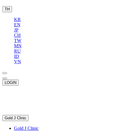
TH
KR
EN
JP
CH
TW
MN
RU
ID
VN
LOGIN
Gold J Clinic
Gold J Clinic