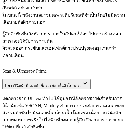
สูงไปยังชั้นผิวความลึก 1.5mm~4.5mm โดยเฉพาะชั้น SMAS
(Fascia) อย่างแม่นยำ
ในขณะนี้ พลังงานจะรวมเฉพาะที่บริเวณที่จำเป็นโดยไม่มีความ
เสียหายต่อผิวภายนอก
รู้สึกตึงทันทีหลังหัตถการ และในสัปดาห์ต่อๆ ไปการสร้างคอล
ลาเจนจะได้รับการกระตุ้น
ผิวจะค่อยๆ กระชับและเอฟเฟกต์การปรับปรุงคงอยู่นานกว่า
หลายเดือน
Scan & Ultherapy Prime
1.
การวินิจฉัยที่แม่นยำที่ตรวจสอบชั้นผิวโดยตรง
แตกต่างจาก Ulthera ทั่วไป ใช้อุปกรณ์อัลตราซาวด์สำหรับการ
วินิจฉัยเช่น VSCAN, Mindray สามารถตรวจสอบความหนาของ
ผิวรวมถึงชั้นไขมันและชั้นกล้ามเนื้อโดยตรง เนื่องจากวินิจฉัย
สภาพผ่านภาพจริง ไม่ได้พึ่งเพียงความรู้สึก จึงสามารถวางแผน
Lifting ที่แม่นยำยิ่งขึ้น