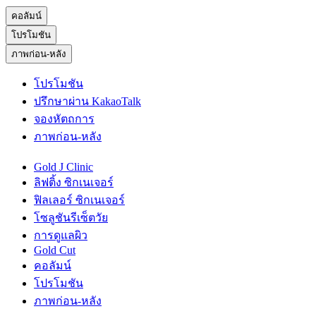
คอลัมน์
โปรโมชัน
ภาพก่อน-หลัง
โปรโมชัน
ปรึกษาผ่าน KakaoTalk
จองหัตถการ
ภาพก่อน-หลัง
Gold J Clinic
ลิฟติ้ง ซิกเนเจอร์
ฟิลเลอร์ ซิกเนเจอร์
โซลูชันรีเซ็ตวัย
การดูแลผิว
Gold Cut
คอลัมน์
โปรโมชัน
ภาพก่อน-หลัง