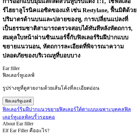
การออกแบบมุมและสัดส่วนหูปรับแต่ง 1:1, ใช้ฟิลเลอ
ร์ไฮยาลูโรนิคแอซิดของแท้ เช่น Restylane, ฟื้นมิติด้วย
ปริมาตรด้านบนและปลายของหู, การเปลี่ยนแปลงที่
เป็นธรรมชาติสามารถตรวจสอบได้ทันทีหลังหัตถการ,
สมดุลใบหน้าผ่านซินเนอร์จี้กับฟิลเลอร์ริมฝีปากแบบ
ขยายแนวนอน, หัตถการละเอียดที่พิจารณาความ
ปลอดภัยของบริเวณหูที่บอบบาง
Ear filler
ฟิลเลอร์หูเอลฟ์
รูปร่างหูที่ดูสวยงามด้วยเส้นโค้งที่ละเอียดอ่อน
ฟิลเลอร์หูเอลฟ์
ฟิลเลอร์ริมฝีปากแนวขยาย
ฟิลเลอร์ใต้ตาแบบเฉพาะบุคคล
ฟิล
เลอร์หูเอลฟ์
ลบริ้วรอยคอ
About Ear filler
Elf Ear Filler คืออะไร?