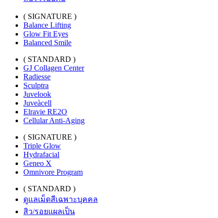
( SIGNATURE )
Balance Lifting
Glow Fit Eyes
Balanced Smile
( STANDARD )
GJ Collagen Center
Radiesse
Sculptra
Juvelook
Juveàcell
Elravie RE2O
Cellular Anti-Aging
( SIGNATURE )
Triple Glow
Hydrafacial
Geneo X
Omnivore Program
( STANDARD )
ดูแลเม็ดสีเฉพาะบุคคล
สิว/รอยแผลเป็น