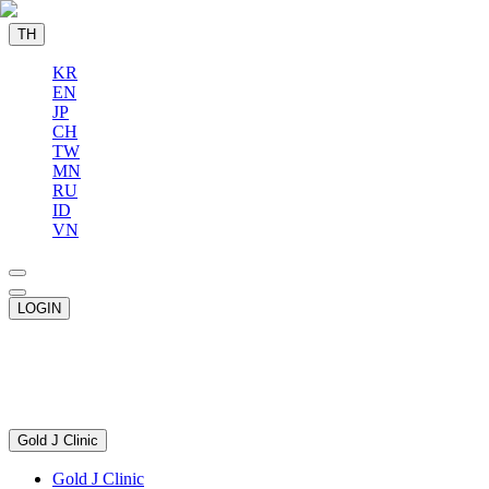
TH
KR
EN
JP
CH
TW
MN
RU
ID
VN
LOGIN
Gold J Clinic
Gold J Clinic