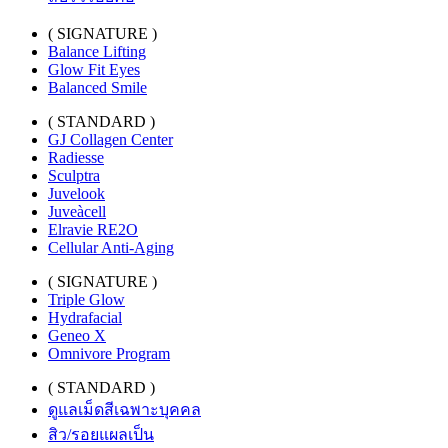
( SIGNATURE )
Balance Lifting
Glow Fit Eyes
Balanced Smile
( STANDARD )
GJ Collagen Center
Radiesse
Sculptra
Juvelook
Juveàcell
Elravie RE2O
Cellular Anti-Aging
( SIGNATURE )
Triple Glow
Hydrafacial
Geneo X
Omnivore Program
( STANDARD )
ดูแลเม็ดสีเฉพาะบุคคล
สิว/รอยแผลเป็น