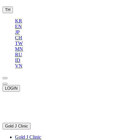
TH
KR
EN
JP
CH
TW
MN
RU
ID
VN
LOGIN
Gold J Clinic
Gold J Clinic