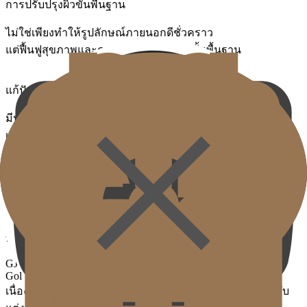
การปรับปรุงผิวขั้นพื้นฐาน
ไม่ใช่เพียงทำให้รูปลักษณ์ภายนอกดีชั่วคราว
แต่ฟื้นฟูสุขภาพและความยืดหยุ่นของผิวขั้นพื้นฐาน
แก้ปัญหาผิวเชิงผสม
มีประสิทธิภาพในการปรับปรุงปัญหาผิวหลายๆ อย่าง
เช่น ริ้วรอยเล็ก ความยืดหยุ่นลดลง ความแห้ง โทนผิวหมองคล้ำ
รูขุมขนกว้างพร้อมกัน
เทรนด์แอนตี้เอจจิ้ง
แทนที่จะเปลี่ยนรูปลักษณ์ภายนอกเหมือนฟิลเลอร์หรือโบท็อกซ์
ทำให้คุณภาพผิวธรรมชาติดีขึ้นอย่างเป็นธรรมชาติ
GJ Custom Skinbooster
Gold J Custom Skinbooster
เนื่องจากปัญหาผิวของเราเป็นเชิงผสม จึงต้องการโซลูชั่นปรับ