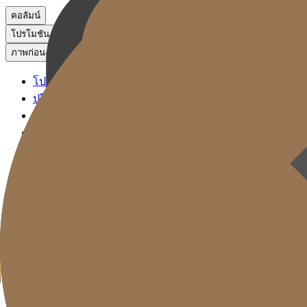
คอลัมน์
โปรโมชัน
ภาพก่อน-หลัง
โปรโมชัน
ปรึกษาผ่าน KakaoTalk
จองหัตถการ
ภาพก่อน-หลัง
Gold J Clinic
ลิฟติ้ง ซิกเนเจอร์
ฟิลเลอร์ ซิกเนเจอร์
โซลูชันรีเซ็ตวัย
การดูแลผิว
Gold Cut
คอลัมน์
โปรโมชัน
ภาพก่อน-หลัง