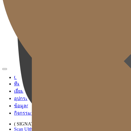
TH
KR
EN
JP
CH
TW
MN
RU
ID
VN
Gold J Clinic
ทีมแพทย์
เยี่ยมชมคลินิก
อุปกรณ์การแพทย์
ข้อมูลการเข้ารับบริการและการเดินทาง
กิจกรรมวิชาการและสื่อ
( SIGNATURE )
Scan Ulthera