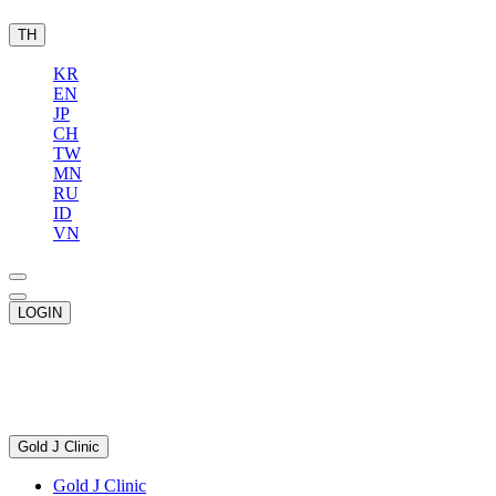
TH
KR
EN
JP
CH
TW
MN
RU
ID
VN
LOGIN
Gold J Clinic
Gold J Clinic