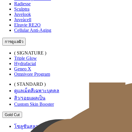
Radiesse
Sculptra
Juvelook
Juveàcell
Elravie RE2O
Cellular Anti-Aging
การดูแลผิว
( SIGNATURE )
Triple Glow
Hydrafacial
Geneo X
Omnivore Program
( STANDARD )
ดูแลเม็ดสีเฉพาะบุคคล
สิว/รอยแผลเป็น
Custom Skin Booster
Gold Cut
โซลูชันสลายไขมันระดับพรีเมียม