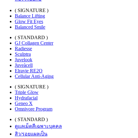
( SIGNATURE )
Balance Lifting
Glow Fit Eyes
Balanced Smile
( STANDARD )
GJ Collagen Center
Radiesse
Sculptra
Juvelook
Juveàcell
Elravie RE2O
Cellular Anti-Aging
( SIGNATURE )
Triple Glow
Hydrafacial
Geneo X
Omnivore Program
( STANDARD )
ดูแลเม็ดสีเฉพาะบุคคล
สิว/รอยแผลเป็น