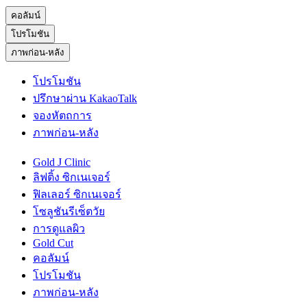
คอลัมน์
โปรโมชัน
ภาพก่อน-หลัง
โปรโมชัน
ปรึกษาผ่าน KakaoTalk
จองหัตถการ
ภาพก่อน-หลัง
Gold J Clinic
ลิฟติ้ง ซิกเนเจอร์
ฟิลเลอร์ ซิกเนเจอร์
โซลูชันรีเซ็ตวัย
การดูแลผิว
Gold Cut
คอลัมน์
โปรโมชัน
ภาพก่อน-หลัง