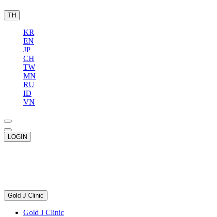
TH
KR
EN
JP
CH
TW
MN
RU
ID
VN
LOGIN
Gold J Clinic
Gold J Clinic