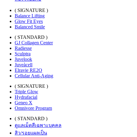
( SIGNATURE )
Balance Lifting
Glow Fit Eyes
Balanced Smile
( STANDARD )
GJ Collagen Center
Radiesse
Sculptra
Juvelook
Juveàcell
Elravie RE2O
Cellular Anti-Aging
( SIGNATURE )
Triple Glow
Hydrafacial
Geneo X
Omnivore Program
( STANDARD )
ดูแลเม็ดสีเฉพาะบุคคล
สิว/รอยแผลเป็น