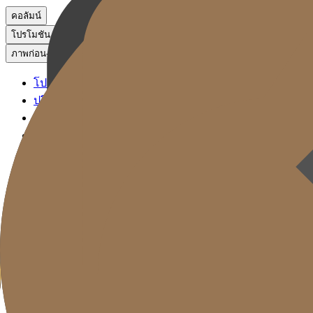
คอลัมน์
โปรโมชัน
ภาพก่อน-หลัง
โปรโมชัน
ปรึกษาผ่าน KakaoTalk
จองหัตถการ
ภาพก่อน-หลัง
Gold J Clinic
ลิฟติ้ง ซิกเนเจอร์
ฟิลเลอร์ ซิกเนเจอร์
โซลูชันรีเซ็ตวัย
การดูแลผิว
Gold Cut
คอลัมน์
โปรโมชัน
ภาพก่อน-หลัง