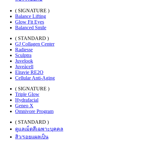
( SIGNATURE )
Balance Lifting
Glow Fit Eyes
Balanced Smile
( STANDARD )
GJ Collagen Center
Radiesse
Sculptra
Juvelook
Juveàcell
Elravie RE2O
Cellular Anti-Aging
( SIGNATURE )
Triple Glow
Hydrafacial
Geneo X
Omnivore Program
( STANDARD )
ดูแลเม็ดสีเฉพาะบุคคล
สิว/รอยแผลเป็น