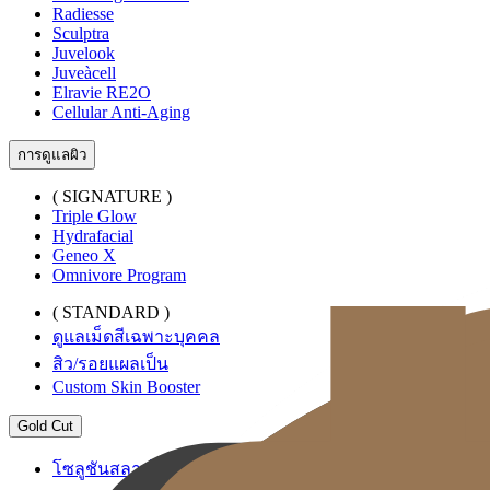
Radiesse
Sculptra
Juvelook
Juveàcell
Elravie RE2O
Cellular Anti-Aging
การดูแลผิว
( SIGNATURE )
Triple Glow
Hydrafacial
Geneo X
Omnivore Program
( STANDARD )
ดูแลเม็ดสีเฉพาะบุคคล
สิว/รอยแผลเป็น
Custom Skin Booster
Gold Cut
โซลูชันสลายไขมันระดับพรีเมียม