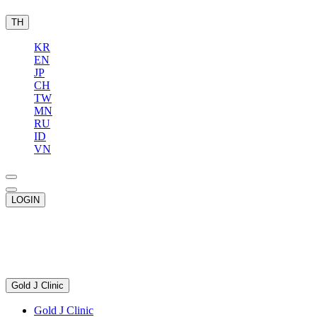
TH
KR
EN
JP
CH
TW
MN
RU
ID
VN
LOGIN
Gold J Clinic
Gold J Clinic