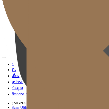
TH
KR
EN
JP
CH
TW
MN
RU
ID
VN
Gold J Clinic
ทีมแพทย์
เยี่ยมชมคลินิก
อุปกรณ์การแพทย์
ข้อมูลการเข้ารับบริการและการเดินทาง
กิจกรรมวิชาการและสื่อ
( SIGNATURE )
Scan Ulthera