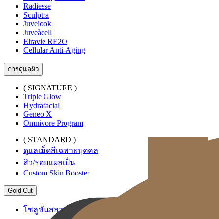
Radiesse
Sculptra
Juvelook
Juveàcell
Elravie RE2O
Cellular Anti-Aging
การดูแลผิว
( SIGNATURE )
Triple Glow
Hydrafacial
Geneo X
Omnivore Program
( STANDARD )
ดูแลเม็ดสีเฉพาะบุคคล
สิว/รอยแผลเป็น
Custom Skin Booster
Gold Cut
โซลูชันสลายไขมันระดับพรีเมียม