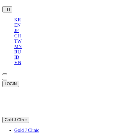
TH
KR
EN
JP
CH
TW
MN
RU
ID
VN
LOGIN
Gold J Clinic
Gold J Clinic