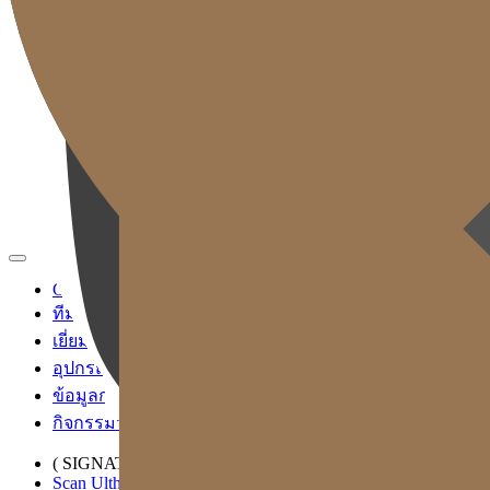
TH
KR
EN
JP
CH
TW
MN
RU
ID
VN
Gold J Clinic
ทีมแพทย์
เยี่ยมชมคลินิก
อุปกรณ์การแพทย์
ข้อมูลการเข้ารับบริการและการเดินทาง
กิจกรรมวิชาการและสื่อ
( SIGNATURE )
Scan Ulthera