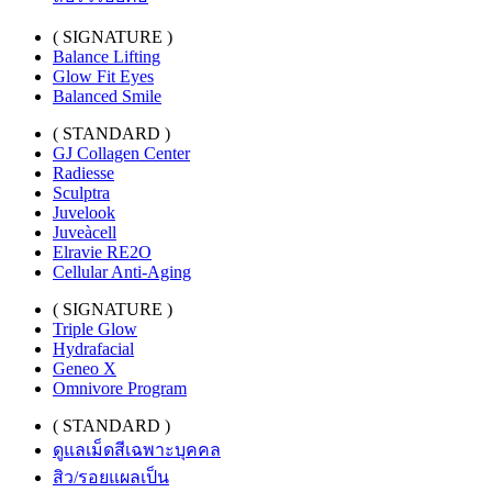
( SIGNATURE )
Balance Lifting
Glow Fit Eyes
Balanced Smile
( STANDARD )
GJ Collagen Center
Radiesse
Sculptra
Juvelook
Juveàcell
Elravie RE2O
Cellular Anti-Aging
( SIGNATURE )
Triple Glow
Hydrafacial
Geneo X
Omnivore Program
( STANDARD )
ดูแลเม็ดสีเฉพาะบุคคล
สิว/รอยแผลเป็น