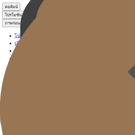
คอลัมน์
โปรโมชัน
ภาพก่อน-หลัง
โปรโมชัน
ปรึกษาผ่าน KakaoTalk
จองหัตถการ
ภาพก่อน-หลัง
Gold J Clinic
ลิฟติ้ง ซิกเนเจอร์
ฟิลเลอร์ ซิกเนเจอร์
โซลูชันรีเซ็ตวัย
การดูแลผิว
Gold Cut
คอลัมน์
โปรโมชัน
ภาพก่อน-หลัง