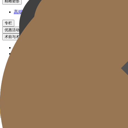
精雕塑形
高端脂肪管理方案
专栏
优惠活动
术前与术后对比
促销活动
Kakao咨询
治疗预约
前后对比
高端医美诊所
明星提拉
明星填充
逆龄管理
皮肤管理
精雕塑形
专栏
优惠活动
术前与术后对比