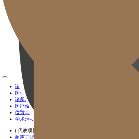
CH
KR
EN
JP
TW
MN
RU
TH
ID
VN
诊所介绍
医生团队
诊所环境
医疗设备
位置与交通
学术活动与媒体报道
( 代表项目 )
超声刀提拉