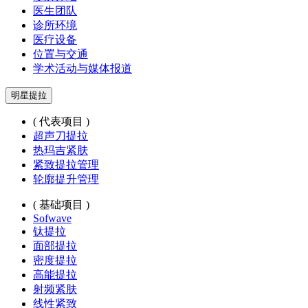
医生团队
诊所环境
医疗设备
位置与交通
学术活动与媒体报道
明星提拉
( 代表项目 )
超声刀提拉
热玛吉紧肤
紧致提拉管理
轮廓提升管理
( 基础项目 )
Sofwave
钛提拉
面部提拉
密度提拉
高能提拉
射频紧肤
线性紧致