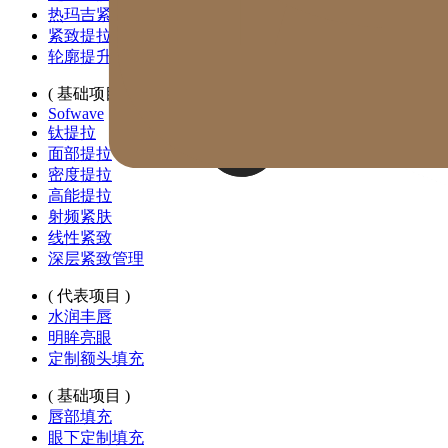
热玛吉紧肤
紧致提拉管理
轮廓提升管理
( 基础项目 )
Sofwave
钛提拉
面部提拉
密度提拉
高能提拉
射频紧肤
线性紧致
深层紧致管理
( 代表项目 )
水润丰唇
明眸亮眼
定制额头填充
( 基础项目 )
唇部填充
眼下定制填充