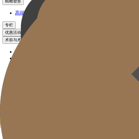
精雕塑形
高端脂肪管理方案
专栏
优惠活动
术前与术后对比
促销活动
Kakao咨询
治疗预约
前后对比
高端医美诊所
明星提拉
明星填充
逆龄管理
皮肤管理
精雕塑形
专栏
优惠活动
术前与术后对比