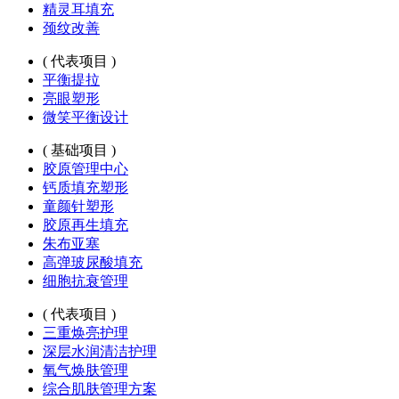
精灵耳填充
颈纹改善
( 代表项目 )
平衡提拉
亮眼塑形
微笑平衡设计
( 基础项目 )
胶原管理中心
钙质填充塑形
童颜针塑形
胶原再生填充
朱布亚塞
高弹玻尿酸填充
细胞抗衰管理
( 代表项目 )
三重焕亮护理
深层水润清洁护理
氧气焕肤管理
综合肌肤管理方案