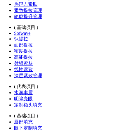
热玛吉紧肤
紧致提拉管理
轮廓提升管理
( 基础项目 )
Sofwave
钛提拉
面部提拉
密度提拉
高能提拉
射频紧肤
线性紧致
深层紧致管理
( 代表项目 )
水润丰唇
明眸亮眼
定制额头填充
( 基础项目 )
唇部填充
眼下定制填充