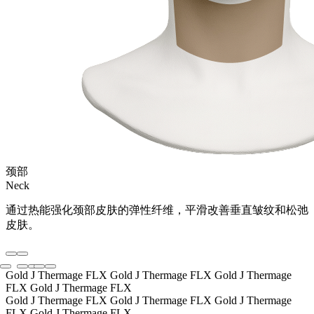
颈部
Neck
通过热能强化颈部皮肤的弹性纤维，平滑改善垂直皱纹和松弛
皮肤。
Gold J Thermage FLX Gold J Thermage FLX
Gold J Thermage
FLX Gold J Thermage FLX
Gold J Thermage FLX Gold J Thermage FLX
Gold J Thermage
FLX Gold J Thermage FLX