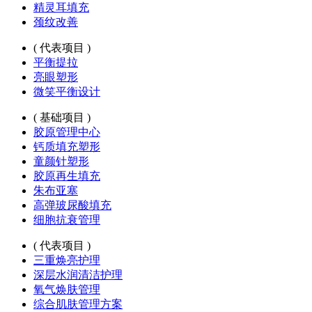
精灵耳填充
颈纹改善
( 代表项目 )
平衡提拉
亮眼塑形
微笑平衡设计
( 基础项目 )
胶原管理中心
钙质填充塑形
童颜针塑形
胶原再生填充
朱布亚塞
高弹玻尿酸填充
细胞抗衰管理
( 代表项目 )
三重焕亮护理
深层水润清洁护理
氧气焕肤管理
综合肌肤管理方案