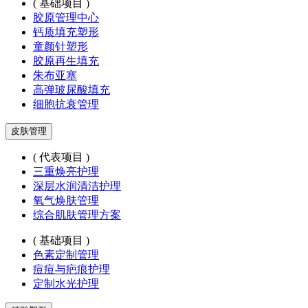
( 基础项目 )
胶原管理中心
钙质填充塑形
童颜针塑形
胶原再生填充
朱布亚塞
高弹玻尿酸填充
细胞抗衰管理
皮肤管理
( 代表项目 )
三重焕亮护理
深层水润清洁护理
氧气焕肤管理
综合肌肤管理方案
( 基础项目 )
色素定制管理
痘痘与疤痕护理
定制水光护理