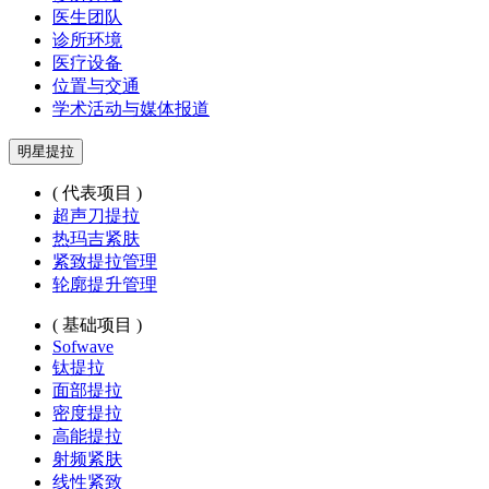
医生团队
诊所环境
医疗设备
位置与交通
学术活动与媒体报道
明星提拉
( 代表项目 )
超声刀提拉
热玛吉紧肤
紧致提拉管理
轮廓提升管理
( 基础项目 )
Sofwave
钛提拉
面部提拉
密度提拉
高能提拉
射频紧肤
线性紧致