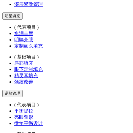
深层紧致管理
明星填充
( 代表项目 )
水润丰唇
明眸亮眼
定制额头填充
( 基础项目 )
唇部填充
眼下定制填充
精灵耳填充
颈纹改善
逆龄管理
( 代表项目 )
平衡提拉
亮眼塑形
微笑平衡设计