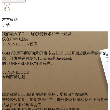
左右移动
手柄
我们融入了Gold J的独特技术和专业知识。
仅在Gold J提供
TUNEVELOOK程序
Gold J诊所不断研究和开发专业知识，以开启皮肤科学的新范
式，开发并运营结合TuneFace和JuveLook
的'TUNEVELOOK'签名程序。
TUNEVELOOK
专利商标注册
此名称是Gold J诊所的注册商标，受知识产权保护。
未经授权使用、复制或再生产可能根据商标法和反不正当竞争
法承担民事和刑事责任。
Gold J诊所将采取一切法律措施保护知识产权。