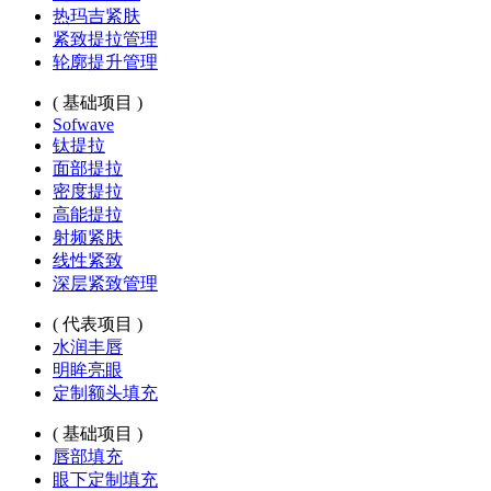
热玛吉紧肤
紧致提拉管理
轮廓提升管理
( 基础项目 )
Sofwave
钛提拉
面部提拉
密度提拉
高能提拉
射频紧肤
线性紧致
深层紧致管理
( 代表项目 )
水润丰唇
明眸亮眼
定制额头填充
( 基础项目 )
唇部填充
眼下定制填充