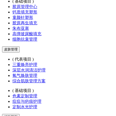
( 基础项目 )
胶原管理中心
钙质填充塑形
童颜针塑形
胶原再生填充
朱布亚塞
高弹玻尿酸填充
细胞抗衰管理
皮肤管理
( 代表项目 )
三重焕亮护理
深层水润清洁护理
氧气焕肤管理
综合肌肤管理方案
( 基础项目 )
色素定制管理
痘痘与疤痕护理
定制水光护理