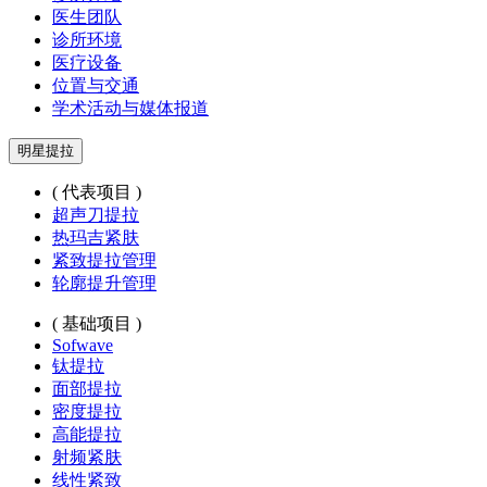
医生团队
诊所环境
医疗设备
位置与交通
学术活动与媒体报道
明星提拉
( 代表项目 )
超声刀提拉
热玛吉紧肤
紧致提拉管理
轮廓提升管理
( 基础项目 )
Sofwave
钛提拉
面部提拉
密度提拉
高能提拉
射频紧肤
线性紧致