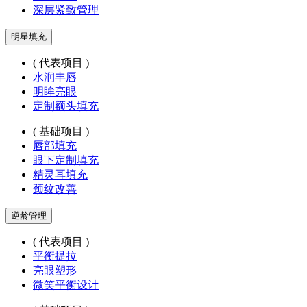
深层紧致管理
明星填充
( 代表项目 )
水润丰唇
明眸亮眼
定制额头填充
( 基础项目 )
唇部填充
眼下定制填充
精灵耳填充
颈纹改善
逆龄管理
( 代表项目 )
平衡提拉
亮眼塑形
微笑平衡设计