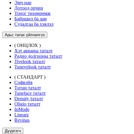
Эмч нар
Дотоод орчин
Тоног төхөөрөмж
Байршил ба зам
Судалгаа ба хэвлэл
Арьс татах үйлчилгээ
( ОНЦЛОХ )
Хэт авианы таталт
Радио долгионы таталт
Tivelook таталт
Tunevelook таталт
( СТАНДАРТ )
Софвэйв
Титан таталт
Tuneface таталт
Density таталт
Oligio таталт
InMode
Linearz
Revinas
Дүүргэгч