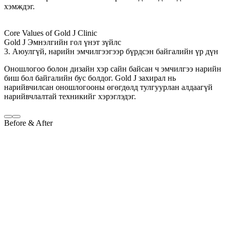
хэмждэг.
Core Values of Gold J Clinic
Gold J Эмнэлгийн гол үнэт зүйлс
3. Аюулгүй, нарийн эмчилгээгээр бүрдсэн байгалийн үр дүн
Оношлогоо болон дизайн хэр сайн байсан ч эмчилгээ нарийн
биш бол байгалийн бус болдог. Gold J захирал нь
нарийвчилсан оношлогооны өгөгдөлд тулгуурлан алдаагүй
нарийвчлалтай техникийг хэрэглэдэг.
Before & After