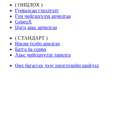
( ОНЦЛОХ )
Гурвалсан гэрэлтэлт
Гүн чийгшүүлэх арчилгаа
GeneoX
Цогц арьс арчилгаа
( СТАНДАРТ )
Нөсөө толбо арилгах
Батга ба сорви
Арьс чийгшүүлэх тарилга
Өөх багасгах дээд зэрэглэлийн шийдэл