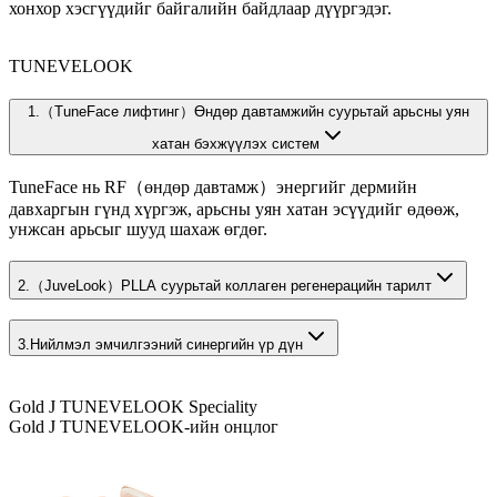
хонхор хэсгүүдийг байгалийн байдлаар дүүргэдэг.
TUNEVELOOK
1.
（TuneFace лифтинг）Өндөр давтамжийн суурьтай арьсны уян
хатан бэхжүүлэх систем
TuneFace нь RF（өндөр давтамж）энергийг дермийн
давхаргын гүнд хүргэж, арьсны уян хатан эсүүдийг өдөөж,
унжсан арьсыг шууд шахаж өгдөг.
2.
（JuveLook）PLLA суурьтай коллаген регенерацийн тарилт
3.
Нийлмэл эмчилгээний синергийн үр дүн
Gold J TUNEVELOOK Speciality
Gold J TUNEVELOOK-ийн онцлог