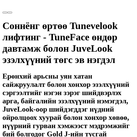
Соннёнг өртөө Tunevelook
лифтинг - TuneFace өндөр
давтамж болон JuveLook
эзэлхүүний төгс эв нэгдэл
Ерөнхий арьсны уян хатан
сайжруулалт болон хонхор эзэлхүүний
сэргээлтийг нэгэн зэрэг шийдвэрлэх
арга, байгалийн эзэлхүүний нэмэгдэл,
JuveLook-оор шийдэгддэг нүдний
ойролцоох хуурай болон хонхор хөвөө,
нүүрний гурван хэмжээст мэдрэмжийг
бий болгодог Gold J-ийн тусгай