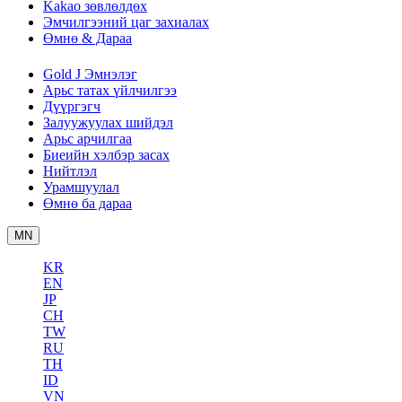
Kakao зөвлөлдөх
Эмчилгээний цаг захиалах
Өмнө & Дараа
Gold J Эмнэлэг
Арьс татах үйлчилгээ
Дүүргэгч
Залуужуулах шийдэл
Арьс арчилгаа
Биеийн хэлбэр засах
Нийтлэл
Урамшуулал
Өмнө ба дараа
MN
KR
EN
JP
CH
TW
RU
TH
ID
VN