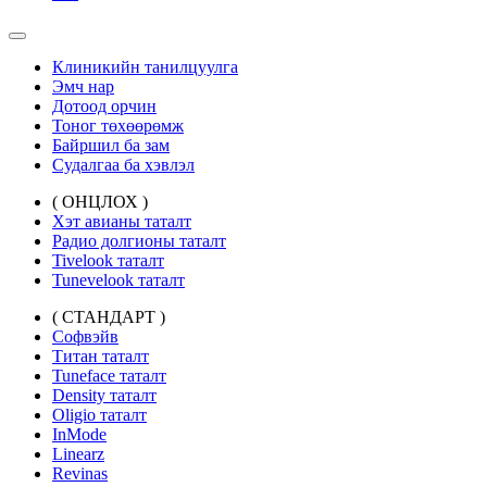
Клиникийн танилцуулга
Эмч нар
Дотоод орчин
Тоног төхөөрөмж
Байршил ба зам
Судалгаа ба хэвлэл
( ОНЦЛОХ )
Хэт авианы таталт
Радио долгионы таталт
Tivelook таталт
Tunevelook таталт
( СТАНДАРТ )
Софвэйв
Титан таталт
Tuneface таталт
Density таталт
Oligio таталт
InMode
Linearz
Revinas