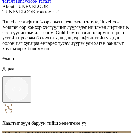
таталт
Tunevelook таталт
About TUNEVELOOK
TUNEVELOOK гэж юу вэ?
'TuneFace лифтинг'-ээр арьсыг уян хатан татаж, 'JuveLook
Volume'-оор хонхор хэсгүүдийг дүүргэдэг нийлмэл лифтинг &
эзэлхүүний эмчилгээ юм. Gold J эмнэлгийн өвөрмөц гарын
үсгийн програм болохын хувьд шууд лифтингийн үр дүн
болон цаг хугацаа өнгөрөх тусам дүүрэх уян хатан байдлыг
хамт мэдрэх боломжтой.
Өмнө
Дараа
Хаалтыг зүүн баруун тийш хөдөлгөнө үү