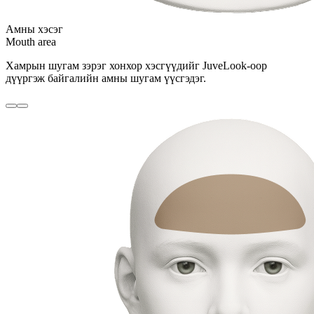
Амны хэсэг
Mouth area
Хамрын шугам зэрэг хонхор хэсгүүдийг JuveLook-оор
дүүргэж байгалийн амны шугам үүсгэдэг.