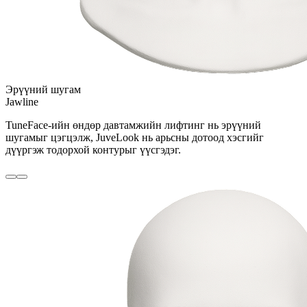
Эрүүний шугам
Jawline
TuneFace-ийн өндөр давтамжийн лифтинг нь эрүүний
шугамыг цэгцэлж, JuveLook нь арьсны дотоод хэсгийг
дүүргэж тодорхой контурыг үүсгэдэг.