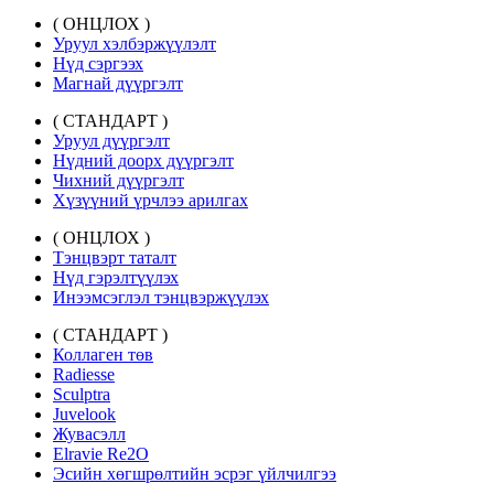
( ОНЦЛОХ )
Уруул хэлбэржүүлэлт
Нүд сэргээх
Магнай дүүргэлт
( СТАНДАРТ )
Уруул дүүргэлт
Нүдний доорх дүүргэлт
Чихний дүүргэлт
Хүзүүний үрчлээ арилгах
( ОНЦЛОХ )
Тэнцвэрт таталт
Нүд гэрэлтүүлэх
Инээмсэглэл тэнцвэржүүлэх
( СТАНДАРТ )
Коллаген төв
Radiesse
Sculptra
Juvelook
Жувасэлл
Elravie Re2O
Эсийн хөгшрөлтийн эсрэг үйлчилгээ