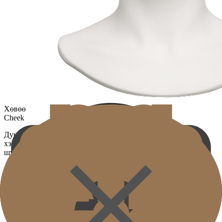
Хөвөө
Cheek
Дунд нүүрний хэсгийн уян хатан бууралт болон хонхор
хэсгүүдийг сайжруулж, эзэлхүүнтэй, уян хатан нүүрний
шугам үүсгэдэг.