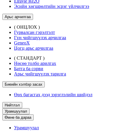
Elravie Re2O
Эсийн хөгшрөлтийн эсрэг үйлчилгээ
Арьс арчилгаа
( ОНЦЛОХ )
Гурвалсан гэрэлтэлт
Гүн чийгшүүлэх арчилгаа
GeneoX
Цогц арьс арчилгаа
( СТАНДАРТ )
Нөсөө толбо арилгах
Батга ба сорви
Арьс чийгшүүлэх тарилга
Биеийн хэлбэр засах
Өөх багасгах дээд зэрэглэлийн шийдэл
Нийтлэл
Урамшуулал
Өмнө ба дараа
Урамшуулал