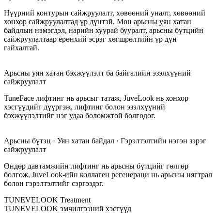
Нүүрний контурын сайжруулалт, хөвөөний уналт, хөвөөний
хонхор сайжруулалтад үр дүнтэй. Мөн арьсны уян хатан
байдлын нэмэгдэл, нарийн хуурай бууралт, арьсны бүтцийн
сайжруулалтаар ерөнхий эсрэг хөгшрөлтийн үр дүн
гайхалтай.
Арьсны уян хатан бэхжүүлэлт ба байгалийн эзэлхүүний
сайжруулалт
TuneFace лифтинг нь арьсыг татаж, JuveLook нь хонхор
хэсгүүдийг дүүргэж, лифтинг болон эзэлхүүний
бэхжүүлэлтийг нэг удаа боломжтой болгодог.
Арьсны бүтэц · Уян хатан байдал · Гэрэлтэлтийн нэгэн зэрэг
сайжруулалт
Өндөр давтамжийн лифтинг нь арьсны бүтцийг гөлгөр
болгож, JuveLook-ийн коллаген регенераци нь арьсны нягтрал
болон гэрэлтэлтийг сэргээдэг.
TUNEVELOOK Treatment
TUNEVELOOK эмчилгээний хэсгүүд