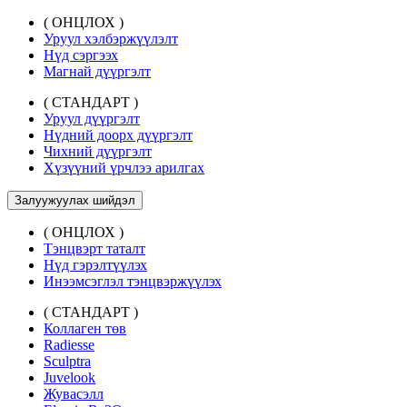
( ОНЦЛОХ )
Уруул хэлбэржүүлэлт
Нүд сэргээх
Магнай дүүргэлт
( СТАНДАРТ )
Уруул дүүргэлт
Нүдний доорх дүүргэлт
Чихний дүүргэлт
Хүзүүний үрчлээ арилгах
Залуужуулах шийдэл
( ОНЦЛОХ )
Тэнцвэрт таталт
Нүд гэрэлтүүлэх
Инээмсэглэл тэнцвэржүүлэх
( СТАНДАРТ )
Коллаген төв
Radiesse
Sculptra
Juvelook
Жувасэлл