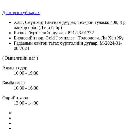
Дэлгэрэнгүй харах
Хаяг. Сөүл хот, Гангнам дүүрэг, Техерон гудамж 408, 8-р
давхар өрөө (Дэчи байр)
Бизнес бүртгэлийн дугаар. 821-23-01332
Бизнесийн нэр. Gold J эмнэлэг | Төлөөлөгч. Ли Хён Жү
Гадаадын өвчтөн татах бүртгэлийн дугаар. M-2024-01-
08-7624
( Эмнэлгийн цаг )
Ажлын өдөр
10:00 - 19:30
Бямба гараг
10:30 - 16:00
Өдрийн хоол
13:00 - 14:00