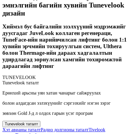
эмнэлгийн багийн хувийн Tunevelook
дизайн
Хиймэл бус байгалийн эзэлхүүний мэдрэмжийг
дуусгадаг JuveLook коллаген регенераци,
TuneFace-ийн нарийвчилсан лифтинг болон 1:1
хувийн эрчмийн тохируулгын систем, Ulthera
болон Thermage-ийн дараах хадгалалтын
удирдлагад зориулсан хамгийн тохиромжтой
дараагийн лифтинг
TUNEVELOOK
Tunevelook таталт
Ерөнхий арьсны уян хатан чанарыг сайжруулах
болон алдагдсан эзлэхүүнийг сэргээхийг нэгэн зэрэг
зөвхөн Gold J-д л олдох гарын үсэг програм
Tunevelook таталт
Хэт авианы таталт
Радио долгионы таталт
Tivelook