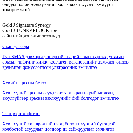
байдал болон эзэлхүүнийг хадгалахыг хүсдэг хүмүүст
тохиромжтой.
Gold J Signature Synergy
Gold J TUNEVELOOK-тэй
сайн нийцдэг эмчилгээнүүд
Скан ульсера
Гүн SMAS давхаргад энергийг нарийвчлан хүргэж, унжсан
арьсыг лифтинг хийж, коллаген регенерацийг дэмждэг өндөр
эрчимтэй фокуслогдсон ультрасоник эмчилгээ
Хувийн арьсны бүтээгч
Хувь хүний арьсны асуудлаас хамааран нарийвчилсан,
аюулгүйгээр арьсны эзэлхүүнийг бий болгодог эмчилгээ
Тэнцвэрт лифтинг
Хувь хүний хөгшрөлтийн явц болон нүүрний бүтэцтэй
холбоотой асуудлыг цогцоор нь сайжруулдаг эмчилгээ