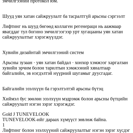
эмчилгээний протокол юм.
Шууд уян хатан сайжруулалт ба тасралтгүй арьсны сэргээлт
Лифтинг нь шууд бөгөөд коллаген регенераци нь аажмаар
явагддаг тул богино эмчилгээгээр урт хугацааны уян хатан
сайжруулалтыг хэрэгжүүлдэг.
Хувийн дизайнтай эмчилгээний систем
Арьсны зузаан · уян хатан байдал · хонхор хэмжээг харгалзан
хувийн эрчим болон тарилтын хэмжээний хяналтаар
байгалийн, эв нэгдэлтэй нүүрний шугамыг дуусгадаг.
Байгалийн эзэлхүүн ба гэрэлтэлтэй арьсны бүтэц
Хиймэл бус зөөлөн эзэлхүүн мэдрэмж болон арьсны бүтцийн
сайжруулалт нэгэн зэрэг хэрэгждэг.
Gold J TUNEVELOOK
TUNEVELOOK-ийг дараах хүмүүст зөвлөж байна.
1
Лифтинг болон эзэлхүүний сайжруулалтыг нэгэн зэрэг хүсдэг