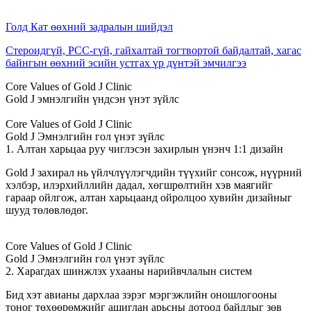
Голд Кат өөхний задралын шийдэл
Стероидгүй, PCC-гүй, гайхалтай тогтвортой байдалтай, хагас
байнгын өөхний эсийн устгах үр дүнтэй эмчилгээ
Core Values of Gold J Clinic
Gold J эмнэлгийн үндсэн үнэт зүйлс
Core Values of Gold J Clinic
Gold J Эмнэлгийн гол үнэт зүйлс
1. Алтан харьцаа руу чиглэсэн захирлын үнэнч 1:1 дизайн
Gold J захирал нь үйлчлүүлэгчдийн түүхийг сонсож, нүүрний
хэлбэр, илэрхийллийн дадал, хөгшрөлтийн хэв маягийг
гараар ойлгож, алтан харьцаанд ойролцоо хувийн дизайныг
шууд төлөвлөдөг.
Core Values of Gold J Clinic
Gold J Эмнэлгийн гол үнэт зүйлс
2. Харагдах шинжлэх ухааны нарийвчлалын систем
Бид хэт авианы дархлаа зэрэг мэргэжлийн оношлогооны
тоног төхөөрөмжийг ашиглан арьсны дотоод байдлыг зөв