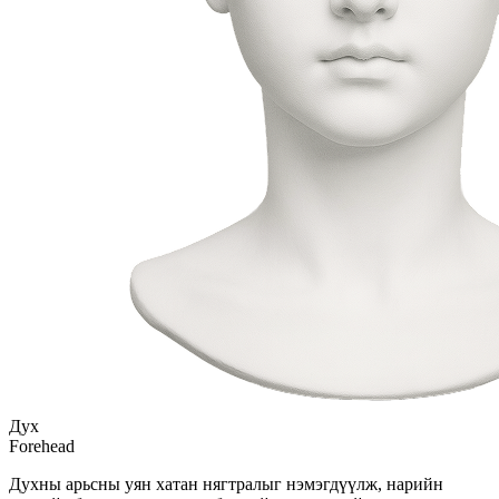
Дух
Forehead
Духны арьсны уян хатан нягтралыг нэмэгдүүлж, нарийн