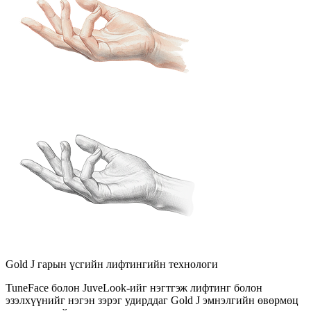
Gold J гарын үсгийн лифтингийн технологи
TuneFace болон JuveLook-ийг нэгтгэж лифтинг болон
эзэлхүүнийг нэгэн зэрэг удирддаг Gold J эмнэлгийн өвөрмөц