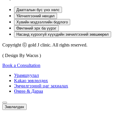
Даатгалын бус үнэ хөлс
Үйлчилгээний нөхцөл
Хувийн мэдээллийн бодлого
Өвчтөний эрх ба үүрэг
Насанд хүрээгүй хүүхдийн эмчилгээний зөвшөөрөл
Copyright ⓒ gold J clinic. All rights reserved.
( Design By Wacus )
Book a Consultation
Урамшуулал
Kakao зөвлөлдөх
Эмчилгээний цаг захиалах
Өмнө & Дараа
Зөвлөлдөх