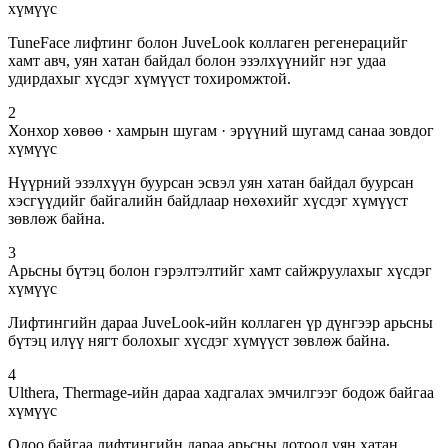
хүмүүс
TuneFace лифтинг болон JuveLook коллаген регенерацийг
хамт авч, уян хатан байдал болон эзэлхүүнийг нэг удаа
удирдахыг хүсдэг хүмүүст тохиромжтой.
2
Хонхор хөвөө · хамрын шугам · эрүүний шугамд санаа зовдог
хүмүүс
Нүүрний эзэлхүүн буурсан эсвэл уян хатан байдал буурсан
хэсгүүдийг байгалийн байдлаар нөхөхийг хүсдэг хүмүүст
зөвлөж байна.
3
Арьсны бүтэц болон гэрэлтэлтийг хамт сайжруулахыг хүсдэг
хүмүүс
Лифтингийн дараа JuveLook-ийн коллаген үр дүнгээр арьсны
бүтэц илүү нягт болохыг хүсдэг хүмүүст зөвлөж байна.
4
Ulthera, Thermage-ийн дараа хадгалах эмчилгээг бодож байгаа
хүмүүс
Одоо байгаа лифтингийн дараа арьсны дотоод уян хатан