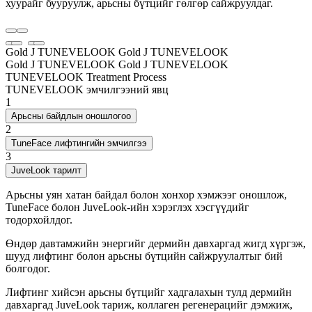
хуурайг бууруулж, арьсны бүтцийг гөлгөр сайжруулдаг.
Gold J TUNEVELOOK
Gold J TUNEVELOOK
Gold J TUNEVELOOK
Gold J TUNEVELOOK
TUNEVELOOK Treatment Process
TUNEVELOOK эмчилгээний явц
1
Арьсны байдлын оношлогоо
2
TuneFace лифтингийн эмчилгээ
3
JuveLook тарилт
Арьсны уян хатан байдал болон хонхор хэмжээг оношлож,
TuneFace болон JuveLook-ийн хэрэглэх хэсгүүдийг
тодорхойлдог.
Өндөр давтамжийн энергийг дермийн давхаргад жигд хүргэж,
шууд лифтинг болон арьсны бүтцийн сайжруулалтыг бий
болгодог.
Лифтинг хийсэн арьсны бүтцийг хадгалахын тулд дермийн
давхаргад JuveLook тариж, коллаген регенерацийг дэмжиж,