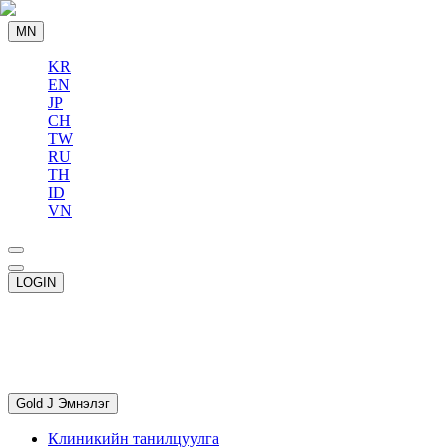
MN
KR
EN
JP
CH
TW
RU
TH
ID
VN
LOGIN
Gold J Эмнэлэг
Клиникийн танилцуулга