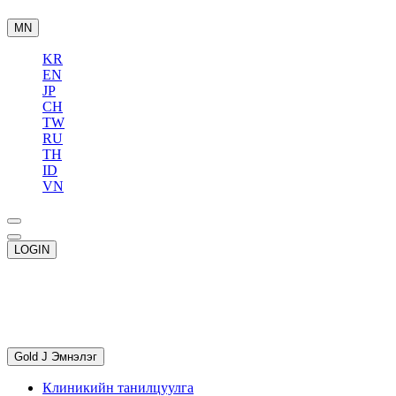
MN
KR
EN
JP
CH
TW
RU
TH
ID
VN
LOGIN
Gold J Эмнэлэг
Клиникийн танилцуулга