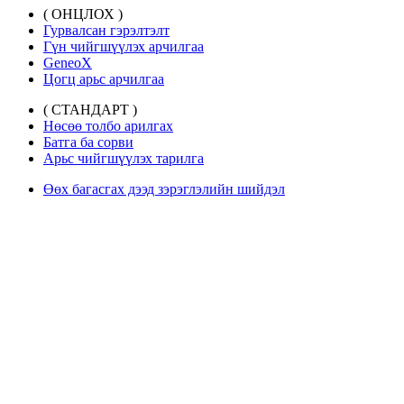
( ОНЦЛОХ )
Гурвалсан гэрэлтэлт
Гүн чийгшүүлэх арчилгаа
GeneoX
Цогц арьс арчилгаа
( СТАНДАРТ )
Нөсөө толбо арилгах
Батга ба сорви
Арьс чийгшүүлэх тарилга
Өөх багасгах дээд зэрэглэлийн шийдэл