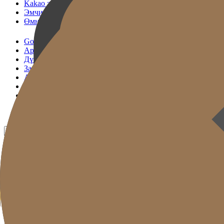
Kakao зөвлөлдөх
Эмчилгээний цаг захиалах
Өмнө & Дараа
Gold J Эмнэлэг
Арьс татах үйлчилгээ
Дүүргэгч
Залуужуулах шийдэл
Арьс арчилгаа
Биеийн хэлбэр засах
Нийтлэл
Урамшуулал
Өмнө ба дараа
MN
KR
EN
JP
CH
TW
RU
TH
ID
VN