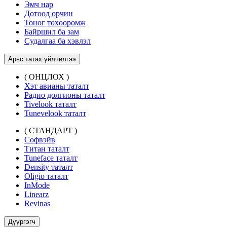
Эмч нар
Дотоод орчин
Тоног төхөөрөмж
Байршил ба зам
Судалгаа ба хэвлэл
Арьс татах үйлчилгээ
( ОНЦЛОХ )
Хэт авианы таталт
Радио долгионы таталт
Tivelook таталт
Tunevelook таталт
( СТАНДАРТ )
Софвэйв
Титан таталт
Tuneface таталт
Density таталт
Oligio таталт
InMode
Linearz
Revinas
Дүүргэгч