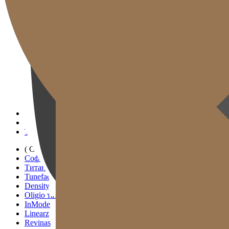
Клиникийн танилцуулга
Эмч нар
Дотоод орчин
Тоног төхөөрөмж
Байршил ба зам
Судалгаа ба хэвлэл
( ОНЦЛОХ )
Хэт авианы таталт
Радио долгионы таталт
Tivelook таталт
Tunevelook таталт
( СТАНДАРТ )
Софвэйв
Титан таталт
Tuneface таталт
Density таталт
Oligio таталт
InMode
Linearz
Revinas