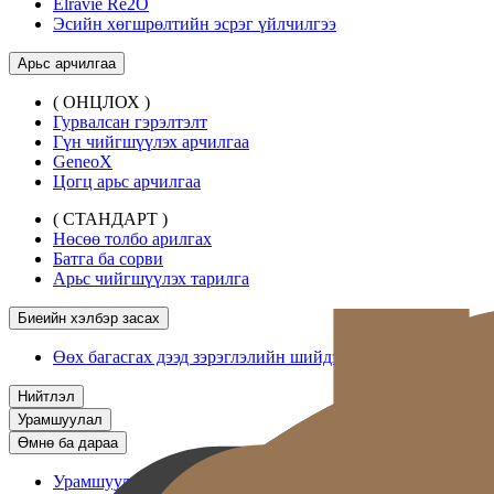
Elravie Re2O
Эсийн хөгшрөлтийн эсрэг үйлчилгээ
Арьс арчилгаа
( ОНЦЛОХ )
Гурвалсан гэрэлтэлт
Гүн чийгшүүлэх арчилгаа
GeneoX
Цогц арьс арчилгаа
( СТАНДАРТ )
Нөсөө толбо арилгах
Батга ба сорви
Арьс чийгшүүлэх тарилга
Биеийн хэлбэр засах
Өөх багасгах дээд зэрэглэлийн шийдэл
Нийтлэл
Урамшуулал
Өмнө ба дараа
Урамшуулал