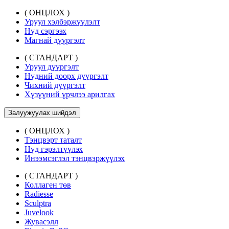
( ОНЦЛОХ )
Уруул хэлбэржүүлэлт
Нүд сэргээх
Магнай дүүргэлт
( СТАНДАРТ )
Уруул дүүргэлт
Нүдний доорх дүүргэлт
Чихний дүүргэлт
Хүзүүний үрчлээ арилгах
Залуужуулах шийдэл
( ОНЦЛОХ )
Тэнцвэрт таталт
Нүд гэрэлтүүлэх
Инээмсэглэл тэнцвэржүүлэх
( СТАНДАРТ )
Коллаген төв
Radiesse
Sculptra
Juvelook
Жувасэлл