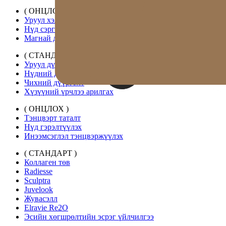
( ОНЦЛОХ )
Уруул хэлбэржүүлэлт
Нүд сэргээх
Магнай дүүргэлт
( СТАНДАРТ )
Уруул дүүргэлт
Нүдний доорх дүүргэлт
Чихний дүүргэлт
Хүзүүний үрчлээ арилгах
( ОНЦЛОХ )
Тэнцвэрт таталт
Нүд гэрэлтүүлэх
Инээмсэглэл тэнцвэржүүлэх
( СТАНДАРТ )
Коллаген төв
Radiesse
Sculptra
Juvelook
Жувасэлл
Elravie Re2O
Эсийн хөгшрөлтийн эсрэг үйлчилгээ