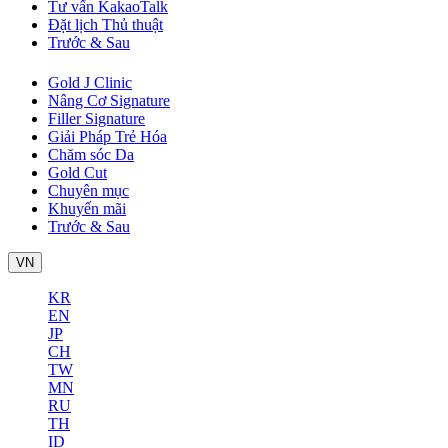
Tư vấn KakaoTalk
Đặt lịch Thủ thuật
Trước & Sau
Gold J Clinic
Nâng Cơ Signature
Filler Signature
Giải Pháp Trẻ Hóa
Chăm sóc Da
Gold Cut
Chuyên mục
Khuyến mãi
Trước & Sau
VN
KR
EN
JP
CH
TW
MN
RU
TH
ID