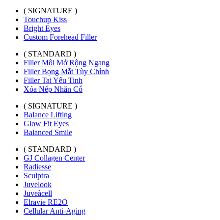
( SIGNATURE )
Touchup Kiss
Bright Eyes
Custom Forehead Filler
( STANDARD )
Filler Môi Mở Rộng Ngang
Filler Bọng Mắt Tùy Chỉnh
Filler Tai Yêu Tinh
Xóa Nếp Nhăn Cổ
( SIGNATURE )
Balance Lifting
Glow Fit Eyes
Balanced Smile
( STANDARD )
GJ Collagen Center
Radiesse
Sculptra
Juvelook
Juveàcell
Elravie RE2O
Cellular Anti-Aging