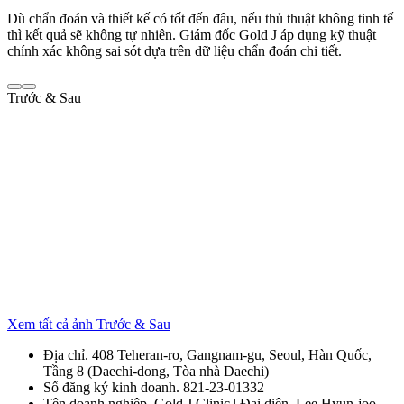
Dù chẩn đoán và thiết kế có tốt đến đâu, nếu thủ thuật không tinh tế
thì kết quả sẽ không tự nhiên. Giám đốc Gold J áp dụng kỹ thuật
chính xác không sai sót dựa trên dữ liệu chẩn đoán chi tiết.
Trước & Sau
Xem tất cả ảnh Trước & Sau
Địa chỉ. 408 Teheran-ro, Gangnam-gu, Seoul, Hàn Quốc,
Tầng 8 (Daechi-dong, Tòa nhà Daechi)
Số đăng ký kinh doanh. 821-23-01332
Tên doanh nghiệp. Gold J Clinic | Đại diện. Lee Hyun-joo