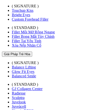
( SIGNATURE )
Touchup Kiss
Bright Eyes
Custom Forehead Filler
( STANDARD )
Filler Môi Mở Rộng Ngang
Filler Bọng Mắt Tùy Chỉnh
Filler Tai Yêu Tinh
Xóa Nếp Nhăn Cổ
Giải Pháp Trẻ Hóa
( SIGNATURE )
Balance Lifting
Glow Fit Eyes
Balanced Smile
( STANDARD )
GJ Collagen Center
Radiesse
Sculptra
Juvelook
Juveàcell