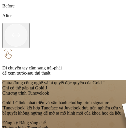
Before
After
Di chuyển tay cầm sang trái-phải
để xem trước-sau thủ thuật
Chứa đựng công nghệ và bí quyết độc quyền của Gold J.
Chỉ có thể gặp tại Gold J
Chương trình Tunevelook
Gold J Clinic phát triển và vận hành chương trình signature
'Tunevelook' kết hợp Tuneface và Juvelook dựa trên nghiên cứu và
bí quyết không ngừng để mở ra mô hình mới của khoa học da liễu.
Đăng ký Bằng sáng chế
Thương hiệu Tunevelook