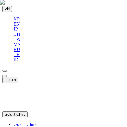
VN
KR
EN
JP
CH
TW
MN
RU
TH
ID
LOGIN
Gold J Clinic
Gold J Clinic