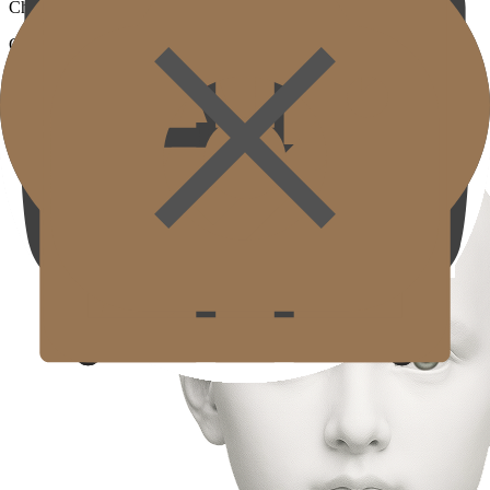
Cheek
Cải thiện mất đàn hồi và vùng lõm ở phần giữa khuôn mặt để tạo
đường nét khuôn mặt đầy đặn và đàn hồi.