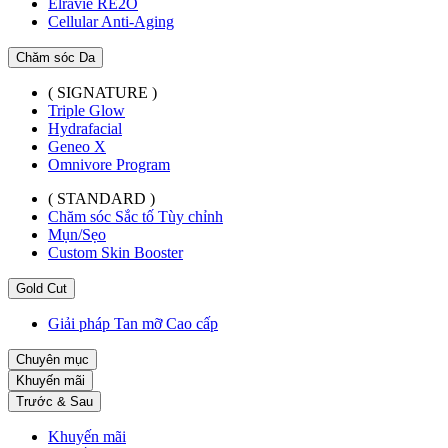
Elravie RE2O
Cellular Anti-Aging
Chăm sóc Da
( SIGNATURE )
Triple Glow
Hydrafacial
Geneo X
Omnivore Program
( STANDARD )
Chăm sóc Sắc tố Tùy chỉnh
Mụn/Sẹo
Custom Skin Booster
Gold Cut
Giải pháp Tan mỡ Cao cấp
Chuyên mục
Khuyến mãi
Trước & Sau
Khuyến mãi