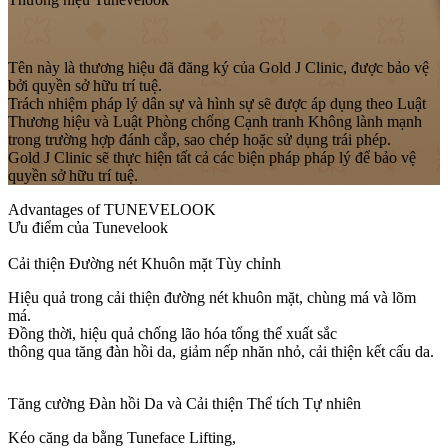
Tên này là thương hiệu đã đăng ký của Gold J Clinic, được bảo vệ
bởi quyền sở hữu trí tuệ.
Trách nhiệm pháp lý dân sự và hình sự sẽ được áp dụng theo Luật
Thương hiệu và Luật Phòng chống Cạnh tranh Không lành mạnh
trong trường hợp đánh cắp, sao chép hoặc sử dụng trái phép.
Gold J Clinic sẽ thực hiện tất cả các biện pháp pháp lý để bảo vệ
quyền sở hữu trí tuệ.
Advantages of TUNEVELOOK
Ưu điểm của Tunevelook
Cải thiện Đường nét Khuôn mặt Tùy chỉnh
Hiệu quả trong cải thiện đường nét khuôn mặt, chùng má và lõm
má.
Đồng thời, hiệu quả chống lão hóa tổng thể xuất sắc
thông qua tăng đàn hồi da, giảm nếp nhăn nhỏ, cải thiện kết cấu da.
Tăng cường Đàn hồi Da và Cải thiện Thể tích Tự nhiên
Kéo căng da bằng Tuneface Lifting,