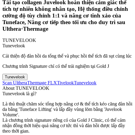
Tái tạo collagen Juvelook hoàn thiện cảm giác thể
tích tự nhiên không nhân tạo, Hệ thống điều chỉnh
cường độ tùy chỉnh 1:1 và nâng cơ tinh xảo của
Tuneface, Nâng cơ tiếp theo tối ưu cho duy trì sau
Ulthera·Thermage
TUNEVELOOK
Tunevelook
Cải thiện độ đàn hồi da tổng thể và phục hồi thể tích đã sụt cùng lúc
Chương trình Signature chỉ có thể trải nghiệm tại Gold J
Tunevelook
Scan Ulthera
Thermage FLX
Tivelook
Tunevelook
About TUNEVELOOK
Tunevelook là gì?
Là thủ thuật chăm sóc tổng hợp nâng cơ & thể tích kéo căng đàn hồi
da bằng 'Tuneface Lifting' và lấp đầy vùng lõm bằng 'Juvelook
Volume'.
Là chương trình signature riêng có của Gold J Clinic, có thể cảm
nhận đồng thời hiệu quả nâng cơ tức thì và đàn hồi được lấp đầy
theo thời gian.