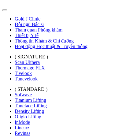
Gold J Clinic
Đội ngũ Bác sĩ
Tham quan Phòng khám
Thiết bị Y tế
Thông tin Khám & Chỉ đường
Hoạt động Học thuật & Truyền thông
( SIGNATURE )
Scan Ulthera
Thermage FLX
Tivelook
Tunevelook
( STANDARD )
Sofwave
Titanium Lifting
Tuneface Lifting
Density Lifting
Oligio Lifting
InMode
Linearz
Revinas