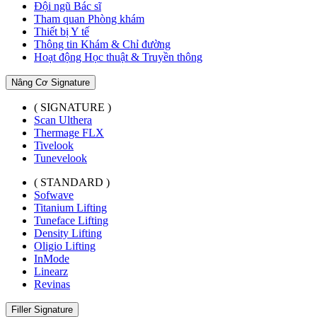
Đội ngũ Bác sĩ
Tham quan Phòng khám
Thiết bị Y tế
Thông tin Khám & Chỉ đường
Hoạt động Học thuật & Truyền thông
Nâng Cơ Signature
( SIGNATURE )
Scan Ulthera
Thermage FLX
Tivelook
Tunevelook
( STANDARD )
Sofwave
Titanium Lifting
Tuneface Lifting
Density Lifting
Oligio Lifting
InMode
Linearz
Revinas
Filler Signature