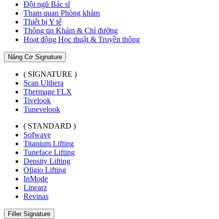
Đội ngũ Bác sĩ
Tham quan Phòng khám
Thiết bị Y tế
Thông tin Khám & Chỉ đường
Hoạt động Học thuật & Truyền thông
Nâng Cơ Signature
( SIGNATURE )
Scan Ulthera
Thermage FLX
Tivelook
Tunevelook
( STANDARD )
Sofwave
Titanium Lifting
Tuneface Lifting
Density Lifting
Oligio Lifting
InMode
Linearz
Revinas
Filler Signature