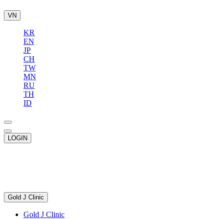
VN
KR
EN
JP
CH
TW
MN
RU
TH
ID
LOGIN
Gold J Clinic
Gold J Clinic