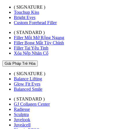
( SIGNATURE )
Touchup Kiss
Bright Eyes
Custom Forehead Filler
( STANDARD )
Filler Môi Mở Rộng Ngang
Filler Bọng Mắt Tùy Chỉnh
Filler Tai Yêu Tinh
Xóa Nếp Nhăn Cổ
Giải Pháp Trẻ Hóa
( SIGNATURE )
Balance Lifting
Glow Fit Eyes
Balanced Smile
( STANDARD )
GJ Collagen Center
Radiesse
Sculptra
Juvelook
Juveàcell