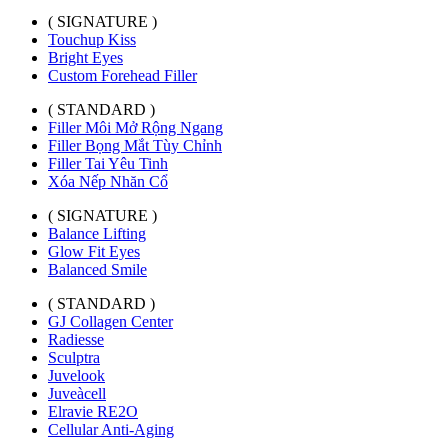
( SIGNATURE )
Touchup Kiss
Bright Eyes
Custom Forehead Filler
( STANDARD )
Filler Môi Mở Rộng Ngang
Filler Bọng Mắt Tùy Chỉnh
Filler Tai Yêu Tinh
Xóa Nếp Nhăn Cổ
( SIGNATURE )
Balance Lifting
Glow Fit Eyes
Balanced Smile
( STANDARD )
GJ Collagen Center
Radiesse
Sculptra
Juvelook
Juveàcell
Elravie RE2O
Cellular Anti-Aging