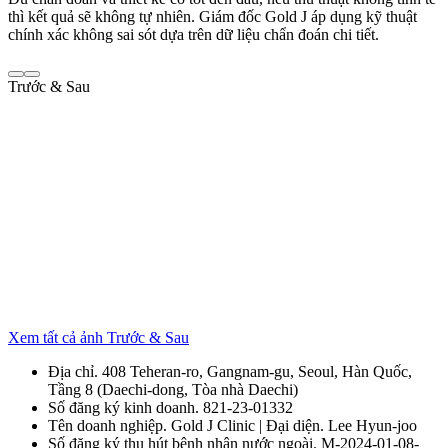
thì kết quả sẽ không tự nhiên. Giám đốc Gold J áp dụng kỹ thuật
chính xác không sai sót dựa trên dữ liệu chẩn đoán chi tiết.
Trước & Sau
Xem tất cả ảnh Trước & Sau
Địa chỉ. 408 Teheran-ro, Gangnam-gu, Seoul, Hàn Quốc,
Tầng 8 (Daechi-dong, Tòa nhà Daechi)
Số đăng ký kinh doanh. 821-23-01332
Tên doanh nghiệp. Gold J Clinic | Đại diện. Lee Hyun-joo
Số đăng ký thu hút bệnh nhân nước ngoài. M-2024-01-08-