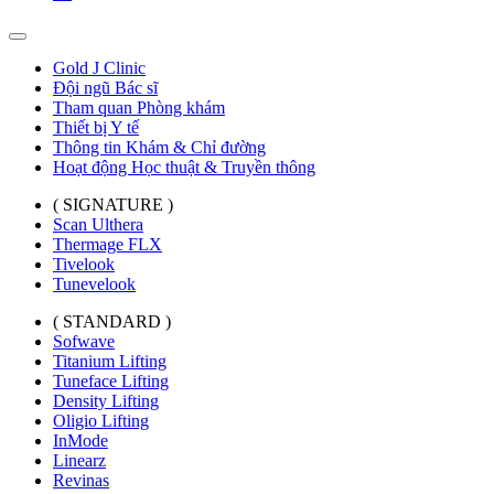
Gold J Clinic
Đội ngũ Bác sĩ
Tham quan Phòng khám
Thiết bị Y tế
Thông tin Khám & Chỉ đường
Hoạt động Học thuật & Truyền thông
( SIGNATURE )
Scan Ulthera
Thermage FLX
Tivelook
Tunevelook
( STANDARD )
Sofwave
Titanium Lifting
Tuneface Lifting
Density Lifting
Oligio Lifting
InMode
Linearz
Revinas