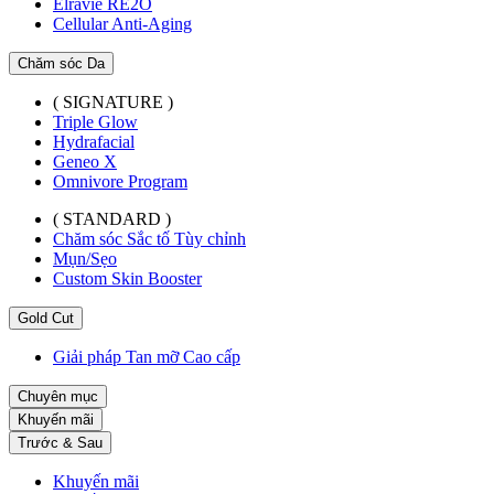
Elravie RE2O
Cellular Anti-Aging
Chăm sóc Da
( SIGNATURE )
Triple Glow
Hydrafacial
Geneo X
Omnivore Program
( STANDARD )
Chăm sóc Sắc tố Tùy chỉnh
Mụn/Sẹo
Custom Skin Booster
Gold Cut
Giải pháp Tan mỡ Cao cấp
Chuyên mục
Khuyến mãi
Trước & Sau
Khuyến mãi