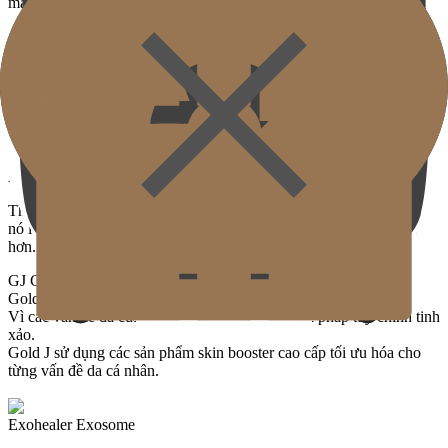
mà phục hồi căn bản sức khỏe và độ đàn hồi của da.
Giải quyết Vấn đề Da Phức hợp
Hiệu quả đồng thời cải thiện nhiều vấn đề da như
nếp nhăn nhỏ, mất đàn hồi, khô da, tông da xỉn màu, lỗ chân lông
to.
Xu hướng Chống Lão hóa
Thay vì thay đổi vẻ ngoài như filler hay botox,
nó làm cho chất lượng tự nhiên của làn da trở nên tự nhiên và tốt
hơn.
GJ Custom Skinbooster
Gold J Custom Skin Booster
Vì các vấn đề da của chúng ta phức tạp, cần giải pháp tùy chỉnh tinh
xảo.
Gold J sử dụng các sản phẩm skin booster cao cấp tối ưu hóa cho
từng vấn đề da cá nhân.
Exohealer Exosome