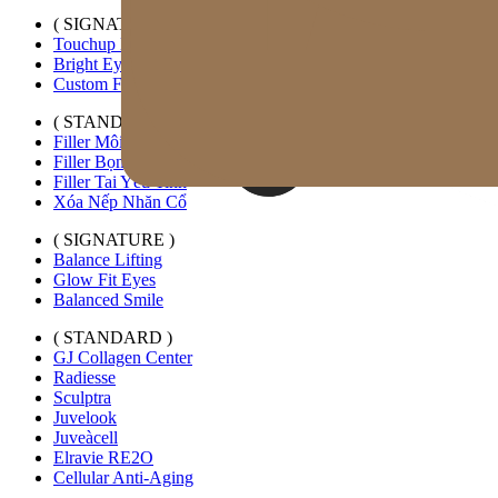
( SIGNATURE )
Touchup Kiss
Bright Eyes
Custom Forehead Filler
( STANDARD )
Filler Môi Mở Rộng Ngang
Filler Bọng Mắt Tùy Chỉnh
Filler Tai Yêu Tinh
Xóa Nếp Nhăn Cổ
( SIGNATURE )
Balance Lifting
Glow Fit Eyes
Balanced Smile
( STANDARD )
GJ Collagen Center
Radiesse
Sculptra
Juvelook
Juveàcell
Elravie RE2O
Cellular Anti-Aging