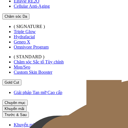
Elravie RE2O
Cellular Anti-Aging
Chăm sóc Da
( SIGNATURE )
Triple Glow
Hydrafacial
Geneo X
Omnivore Program
( STANDARD )
Chăm sóc Sắc tố Tùy chỉnh
Mụn/Sẹo
Custom Skin Booster
Gold Cut
Giải pháp Tan mỡ Cao cấp
Chuyên mục
Khuyến mãi
Trước & Sau
Khuyến mãi