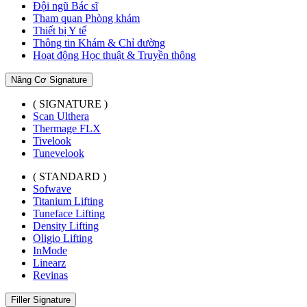
Đội ngũ Bác sĩ
Tham quan Phòng khám
Thiết bị Y tế
Thông tin Khám & Chỉ đường
Hoạt động Học thuật & Truyền thông
Nâng Cơ Signature
( SIGNATURE )
Scan Ulthera
Thermage FLX
Tivelook
Tunevelook
( STANDARD )
Sofwave
Titanium Lifting
Tuneface Lifting
Density Lifting
Oligio Lifting
InMode
Linearz
Revinas
Filler Signature