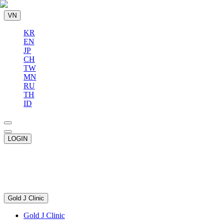
VN
KR
EN
JP
CH
TW
MN
RU
TH
ID
LOGIN
Gold J Clinic
Gold J Clinic