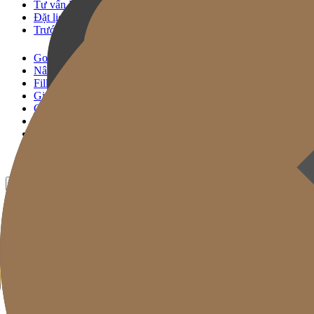
Tư vấn KakaoTalk
Đặt lịch Thủ thuật
Trước & Sau
Gold J Clinic
Nâng Cơ Signature
Filler Signature
Giải Pháp Trẻ Hóa
Chăm sóc Da
Gold Cut
Chuyên mục
Khuyến mãi
Trước & Sau
VN
KR
EN
JP
CH
TW
MN
RU
TH
ID