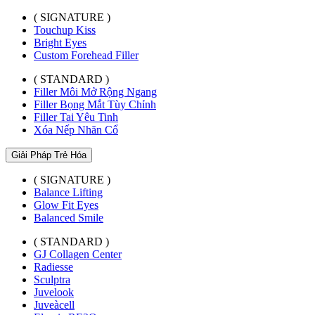
( SIGNATURE )
Touchup Kiss
Bright Eyes
Custom Forehead Filler
( STANDARD )
Filler Môi Mở Rộng Ngang
Filler Bọng Mắt Tùy Chỉnh
Filler Tai Yêu Tinh
Xóa Nếp Nhăn Cổ
Giải Pháp Trẻ Hóa
( SIGNATURE )
Balance Lifting
Glow Fit Eyes
Balanced Smile
( STANDARD )
GJ Collagen Center
Radiesse
Sculptra
Juvelook
Juveàcell