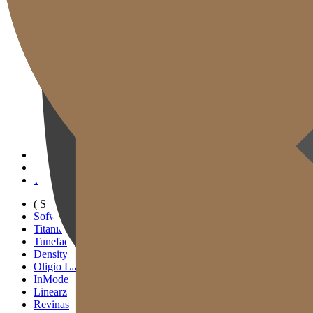
Gold J Clinic
Đội ngũ Bác sĩ
Tham quan Phòng khám
Thiết bị Y tế
Thông tin Khám & Chỉ đường
Hoạt động Học thuật & Truyền thông
( SIGNATURE )
Scan Ulthera
Thermage FLX
Tivelook
Tunevelook
( STANDARD )
Sofwave
Titanium Lifting
Tuneface Lifting
Density Lifting
Oligio Lifting
InMode
Linearz
Revinas