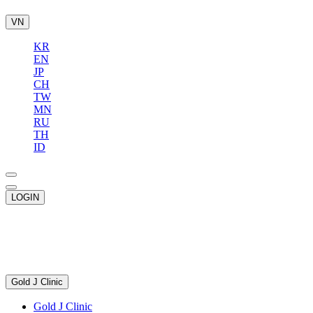
VN
KR
EN
JP
CH
TW
MN
RU
TH
ID
LOGIN
Gold J Clinic
Gold J Clinic