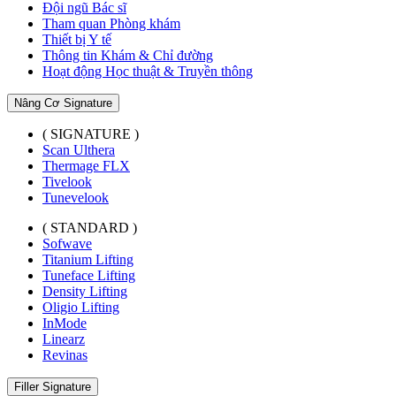
Đội ngũ Bác sĩ
Tham quan Phòng khám
Thiết bị Y tế
Thông tin Khám & Chỉ đường
Hoạt động Học thuật & Truyền thông
Nâng Cơ Signature
( SIGNATURE )
Scan Ulthera
Thermage FLX
Tivelook
Tunevelook
( STANDARD )
Sofwave
Titanium Lifting
Tuneface Lifting
Density Lifting
Oligio Lifting
InMode
Linearz
Revinas
Filler Signature