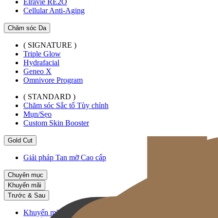
Elravie RE2O
Cellular Anti-Aging
Chăm sóc Da
( SIGNATURE )
Triple Glow
Hydrafacial
Geneo X
Omnivore Program
( STANDARD )
Chăm sóc Sắc tố Tùy chỉnh
Mụn/Sẹo
Custom Skin Booster
Gold Cut
Giải pháp Tan mỡ Cao cấp
Chuyên mục
Khuyến mãi
Trước & Sau
Khuyến mãi