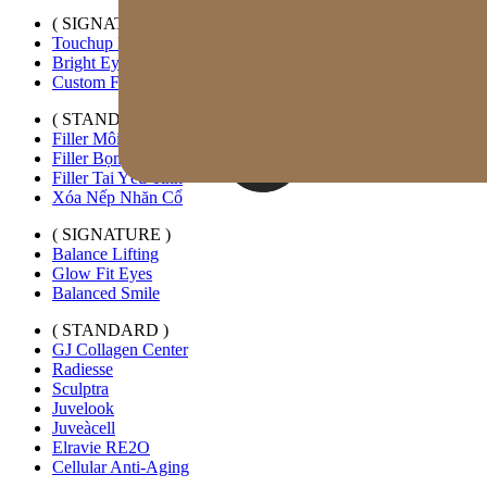
( SIGNATURE )
Touchup Kiss
Bright Eyes
Custom Forehead Filler
( STANDARD )
Filler Môi Mở Rộng Ngang
Filler Bọng Mắt Tùy Chỉnh
Filler Tai Yêu Tinh
Xóa Nếp Nhăn Cổ
( SIGNATURE )
Balance Lifting
Glow Fit Eyes
Balanced Smile
( STANDARD )
GJ Collagen Center
Radiesse
Sculptra
Juvelook
Juveàcell
Elravie RE2O
Cellular Anti-Aging