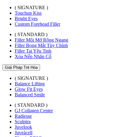
( SIGNATURE )
Touchup Kiss
Bright Eyes
Custom Forehead Filler
( STANDARD )
Filler Môi Mở Rộng Ngang
Filler Bọng Mắt Tùy Chỉnh
Filler Tai Yêu Tinh
Xóa Nếp Nhăn Cổ
Giải Pháp Trẻ Hóa
( SIGNATURE )
Balance Lifting
Glow Fit Eyes
Balanced Smile
( STANDARD )
GJ Collagen Center
Radiesse
Sculptra
Juvelook
Juveàcell