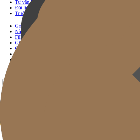
Tư vấn KakaoTalk
Đặt lịch Thủ thuật
Trước & Sau
Gold J Clinic
Nâng Cơ Signature
Filler Signature
Giải Pháp Trẻ Hóa
Chăm sóc Da
Gold Cut
Chuyên mục
Khuyến mãi
Trước & Sau
VN
KR
EN
JP
CH
TW
MN
RU
TH
ID