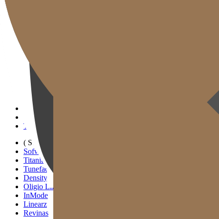
Gold J Clinic
Đội ngũ Bác sĩ
Tham quan Phòng khám
Thiết bị Y tế
Thông tin Khám & Chỉ đường
Hoạt động Học thuật & Truyền thông
( SIGNATURE )
Scan Ulthera
Thermage FLX
Tivelook
Tunevelook
( STANDARD )
Sofwave
Titanium Lifting
Tuneface Lifting
Density Lifting
Oligio Lifting
InMode
Linearz
Revinas