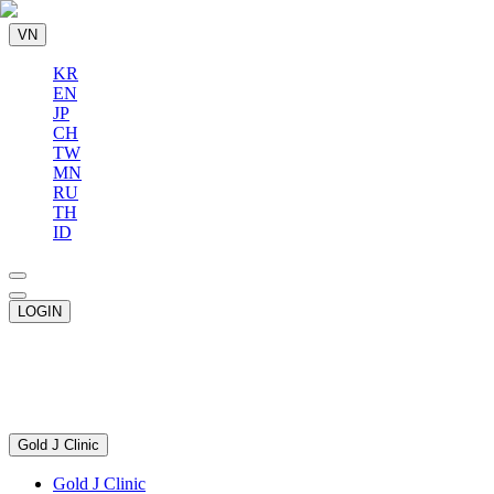
VN
KR
EN
JP
CH
TW
MN
RU
TH
ID
LOGIN
Gold J Clinic
Gold J Clinic