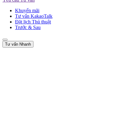
Khuyến mãi
Tư vấn KakaoTalk
Đặt lịch Thủ thuật
Trước & Sau
Tư vấn Nhanh