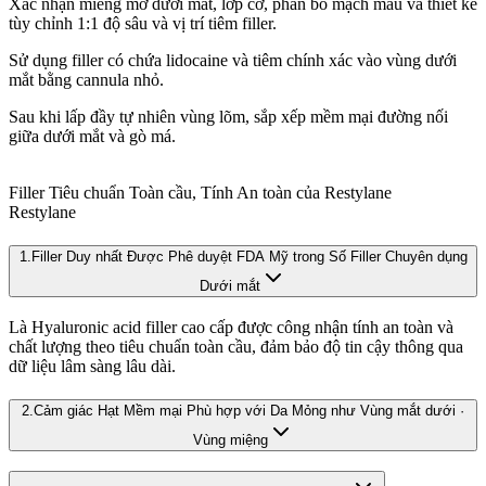
Xác nhận miếng mỡ dưới mắt, lớp cơ, phân bố mạch máu và thiết kế
tùy chỉnh 1:1 độ sâu và vị trí tiêm filler.
Sử dụng filler có chứa lidocaine và tiêm chính xác vào vùng dưới
mắt bằng cannula nhỏ.
Sau khi lấp đầy tự nhiên vùng lõm, sắp xếp mềm mại đường nối
giữa dưới mắt và gò má.
Filler Tiêu chuẩn Toàn cầu, Tính An toàn của Restylane
Restylane
1.
Filler Duy nhất Được Phê duyệt FDA Mỹ trong Số Filler Chuyên dụng
Dưới mắt
Là Hyaluronic acid filler cao cấp được công nhận tính an toàn và
chất lượng theo tiêu chuẩn toàn cầu, đảm bảo độ tin cậy thông qua
dữ liệu lâm sàng lâu dài.
2.
Cảm giác Hạt Mềm mại Phù hợp với Da Mỏng như Vùng mắt dưới ·
Vùng miệng