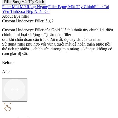
Filler Bọng Mắt Tùy Chỉnh
Filler Môi Mở Rộng Ngang
Filler Bọng Mắt Tùy Chỉnh
Filler Tai
Yêu Tinh
Xóa Nếp Nhăn Cổ
About Eye filler
Custom Under-eye Filler là gì?
Custom Under-eye Filler của Gold J là thủ thuật tùy chỉnh 1:1 điều
chỉnh tỉ mỉ loại · lượng · độ sâu tiêm filler
sau khi chẩn đoán cấu trúc dưới mắt, độ dày da của cá nhân.
Sử dụng filler phù hợp với vùng dưới mắt để hoàn thiện phục hồi
thể tích tự nhiên + chỉnh sửa đường mịn màng + kết quả không có
cảm giác dị vật.
Before
After