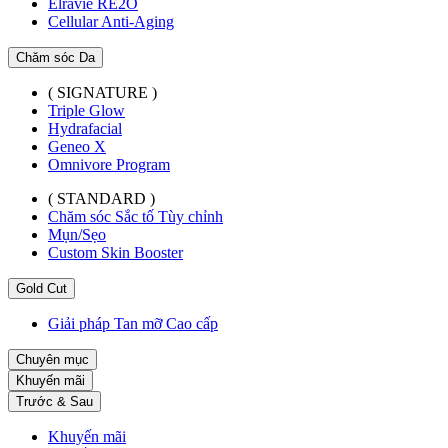
Elravie RE2O
Cellular Anti-Aging
Chăm sóc Da
( SIGNATURE )
Triple Glow
Hydrafacial
Geneo X
Omnivore Program
( STANDARD )
Chăm sóc Sắc tố Tùy chỉnh
Mụn/Sẹo
Custom Skin Booster
Gold Cut
Giải pháp Tan mỡ Cao cấp
Chuyên mục
Khuyến mãi
Trước & Sau
Khuyến mãi