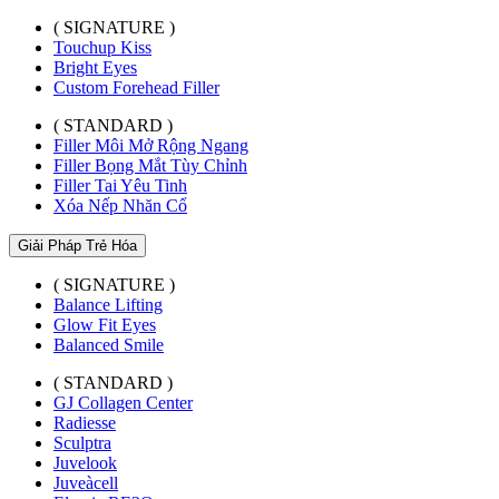
( SIGNATURE )
Touchup Kiss
Bright Eyes
Custom Forehead Filler
( STANDARD )
Filler Môi Mở Rộng Ngang
Filler Bọng Mắt Tùy Chỉnh
Filler Tai Yêu Tinh
Xóa Nếp Nhăn Cổ
Giải Pháp Trẻ Hóa
( SIGNATURE )
Balance Lifting
Glow Fit Eyes
Balanced Smile
( STANDARD )
GJ Collagen Center
Radiesse
Sculptra
Juvelook
Juveàcell