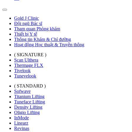
Gold J Clinic
Đội ngũ Bác sĩ
Tham quan Phòng khám
Thiết bị Y tế
Thông tin Khám & Chỉ đường
Hoạt động Học thuật & Truyền thông
( SIGNATURE )
Scan Ulthera
Thermage FLX
Tivelook
Tunevelook
( STANDARD )
Sofwave
Titanium Lifting
Tuneface Lifting
Density Lifting
Oligio Lifting
InMode
Linearz
Revinas