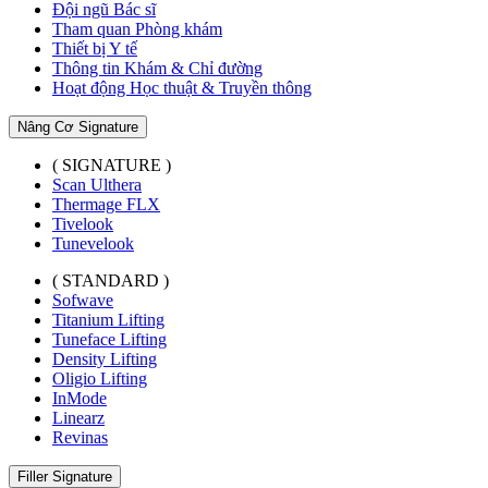
Đội ngũ Bác sĩ
Tham quan Phòng khám
Thiết bị Y tế
Thông tin Khám & Chỉ đường
Hoạt động Học thuật & Truyền thông
Nâng Cơ Signature
( SIGNATURE )
Scan Ulthera
Thermage FLX
Tivelook
Tunevelook
( STANDARD )
Sofwave
Titanium Lifting
Tuneface Lifting
Density Lifting
Oligio Lifting
InMode
Linearz
Revinas
Filler Signature