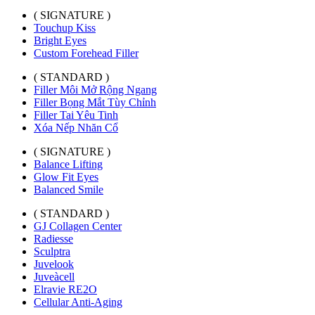
( SIGNATURE )
Touchup Kiss
Bright Eyes
Custom Forehead Filler
( STANDARD )
Filler Môi Mở Rộng Ngang
Filler Bọng Mắt Tùy Chỉnh
Filler Tai Yêu Tinh
Xóa Nếp Nhăn Cổ
( SIGNATURE )
Balance Lifting
Glow Fit Eyes
Balanced Smile
( STANDARD )
GJ Collagen Center
Radiesse
Sculptra
Juvelook
Juveàcell
Elravie RE2O
Cellular Anti-Aging