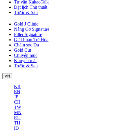
Tư vấn KakaoTalk
Đặt lịch Thủ thuật
Trước & Sau
Gold J Clinic
Nâng Cơ Signature
Filler Signature
Giải Pháp Trẻ Hóa
Chăm sóc Da
Gold Cut
Chuyên mục
Khuyến mãi
Trước & Sau
VN
KR
EN
JP
CH
TW
MN
RU
TH
ID