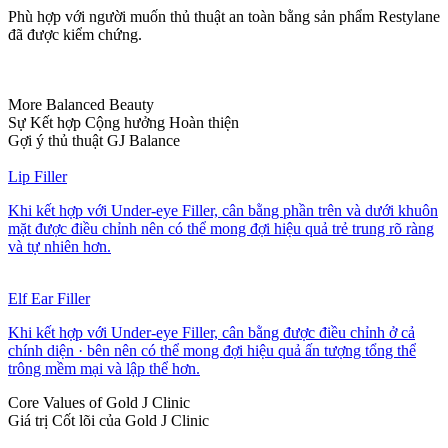
Phù hợp với người muốn thủ thuật an toàn bằng sản phẩm Restylane
đã được kiểm chứng.
More Balanced Beauty
Sự Kết hợp Cộng hưởng Hoàn thiện
Gợi ý thủ thuật GJ Balance
Lip Filler
Khi kết hợp với Under-eye Filler, cân bằng phần trên và dưới khuôn
mặt được điều chỉnh nên có thể mong đợi hiệu quả trẻ trung rõ ràng
và tự nhiên hơn.
Elf Ear Filler
Khi kết hợp với Under-eye Filler, cân bằng được điều chỉnh ở cả
chính diện · bên nên có thể mong đợi hiệu quả ấn tượng tổng thể
trông mềm mại và lập thể hơn.
Core Values of Gold J Clinic
Giá trị Cốt lõi của Gold J Clinic