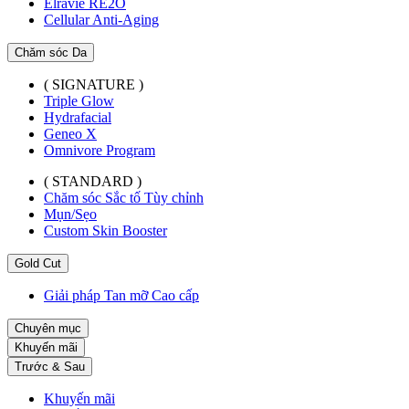
Elravie RE2O
Cellular Anti-Aging
Chăm sóc Da
( SIGNATURE )
Triple Glow
Hydrafacial
Geneo X
Omnivore Program
( STANDARD )
Chăm sóc Sắc tố Tùy chỉnh
Mụn/Sẹo
Custom Skin Booster
Gold Cut
Giải pháp Tan mỡ Cao cấp
Chuyên mục
Khuyến mãi
Trước & Sau
Khuyến mãi