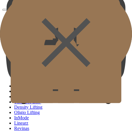
Gold J Clinic
Đội ngũ Bác sĩ
Tham quan Phòng khám
Thiết bị Y tế
Thông tin Khám & Chỉ đường
Hoạt động Học thuật & Truyền thông
( SIGNATURE )
Scan Ulthera
Thermage FLX
Tivelook
Tunevelook
( STANDARD )
Sofwave
Titanium Lifting
Tuneface Lifting
Density Lifting
Oligio Lifting
InMode
Linearz
Revinas