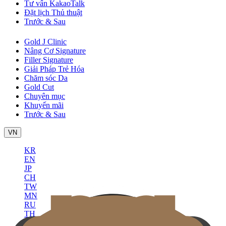
Tư vấn KakaoTalk
Đặt lịch Thủ thuật
Trước & Sau
Gold J Clinic
Nâng Cơ Signature
Filler Signature
Giải Pháp Trẻ Hóa
Chăm sóc Da
Gold Cut
Chuyên mục
Khuyến mãi
Trước & Sau
VN
KR
EN
JP
CH
TW
MN
RU
TH
ID