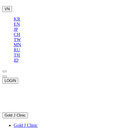
VN
KR
EN
JP
CH
TW
MN
RU
TH
ID
LOGIN
Gold J Clinic
Gold J Clinic