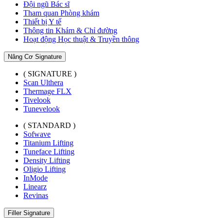
Đội ngũ Bác sĩ
Tham quan Phòng khám
Thiết bị Y tế
Thông tin Khám & Chỉ đường
Hoạt động Học thuật & Truyền thông
Nâng Cơ Signature
( SIGNATURE )
Scan Ulthera
Thermage FLX
Tivelook
Tunevelook
( STANDARD )
Sofwave
Titanium Lifting
Tuneface Lifting
Density Lifting
Oligio Lifting
InMode
Linearz
Revinas
Filler Signature