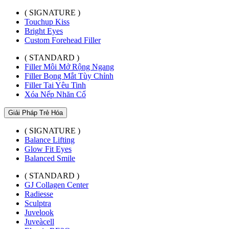
( SIGNATURE )
Touchup Kiss
Bright Eyes
Custom Forehead Filler
( STANDARD )
Filler Môi Mở Rộng Ngang
Filler Bọng Mắt Tùy Chỉnh
Filler Tai Yêu Tinh
Xóa Nếp Nhăn Cổ
Giải Pháp Trẻ Hóa
( SIGNATURE )
Balance Lifting
Glow Fit Eyes
Balanced Smile
( STANDARD )
GJ Collagen Center
Radiesse
Sculptra
Juvelook
Juveàcell