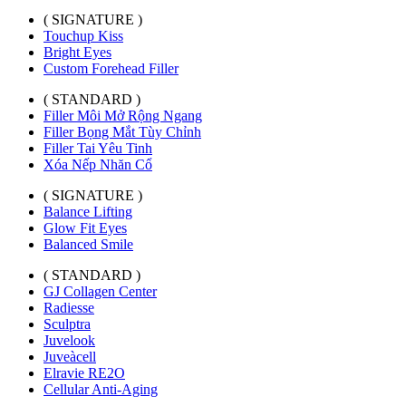
( SIGNATURE )
Touchup Kiss
Bright Eyes
Custom Forehead Filler
( STANDARD )
Filler Môi Mở Rộng Ngang
Filler Bọng Mắt Tùy Chỉnh
Filler Tai Yêu Tinh
Xóa Nếp Nhăn Cổ
( SIGNATURE )
Balance Lifting
Glow Fit Eyes
Balanced Smile
( STANDARD )
GJ Collagen Center
Radiesse
Sculptra
Juvelook
Juveàcell
Elravie RE2O
Cellular Anti-Aging