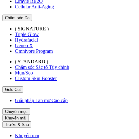
Elravie RE2O
Cellular Anti-Aging
Chăm sóc Da
( SIGNATURE )
Triple Glow
Hydrafacial
Geneo X
Omnivore Program
( STANDARD )
Chăm sóc Sắc tố Tùy chỉnh
Mụn/Sẹo
Custom Skin Booster
Gold Cut
Giải pháp Tan mỡ Cao cấp
Chuyên mục
Khuyến mãi
Trước & Sau
Khuyến mãi