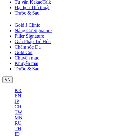
Tư vấn KakaoTalk
Đặt lịch Thủ thuật
Trước & Sau
Gold J Clinic
Nâng Cơ Signature
Filler Signature
Giải Pháp Trẻ Hóa
Chăm sóc Da
Gold Cut
Chuyên mục
Khuyến mãi
Trước & Sau
VN
KR
EN
JP
CH
TW
MN
RU
TH
ID