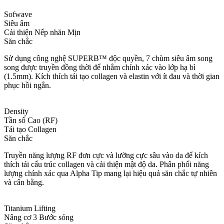
Sofwave
Siêu âm
Cải thiện Nếp nhăn Mịn
Săn chắc
Sử dụng công nghệ SUPERB™ độc quyền, 7 chùm siêu âm song
song được truyền đồng thời để nhắm chính xác vào lớp hạ bì
(1.5mm). Kích thích tái tạo collagen và elastin với ít đau và thời gian
phục hồi ngắn.
Density
Tần số Cao (RF)
Tái tạo Collagen
Săn chắc
Truyền năng lượng RF đơn cực và lưỡng cực sâu vào da để kích
thích tái cấu trúc collagen và cải thiện mật độ da. Phân phối năng
lượng chính xác qua Alpha Tip mang lại hiệu quả săn chắc tự nhiên
và cân bằng.
Titanium Lifting
Nâng cơ 3 Bước sóng