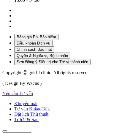
13:00 - 14:00
Bảng giá Phi Bảo hiểm
Điều khoản Dịch vụ
Chính sách Bảo mật
Quyền & Nghĩa vụ Bệnh nhân
Đơn Đồng ý Điều trị cho Trẻ vị thành niên
Copyright ⓒ gold J clinic. All rights reserved.
( Design By Wacus )
Yêu cầu Tư vấn
Khuyến mãi
Tư vấn KakaoTalk
Đặt lịch Thủ thuật
Trước & Sau