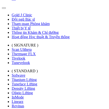
Gold J Clinic
Đội ngũ Bác sĩ
Tham quan Phòng khám
Thiết bị Y tế
Thông tin Khám & Chỉ đường
Hoạt động Học thuật & Truyền thông
( SIGNATURE )
Scan Ulthera
Thermage FLX
Tivelook
Tunevelook
( STANDARD )
Sofwave
Titanium Lifting
Tuneface Lifting
Density Lifting
Oligio Lifting
InMode
Linearz
Revinas