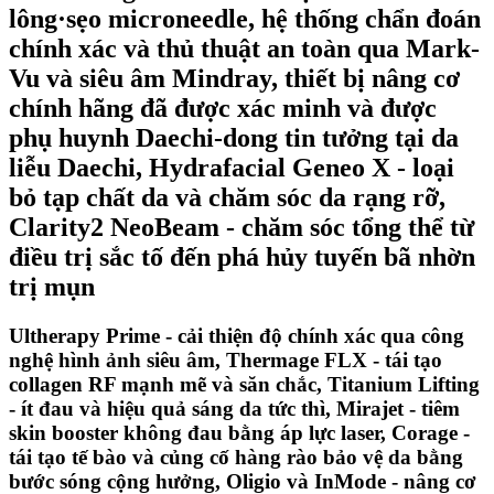
lông·sẹo microneedle, hệ thống chẩn đoán
chính xác và thủ thuật an toàn qua Mark-
Vu và siêu âm Mindray, thiết bị nâng cơ
chính hãng đã được xác minh và được
phụ huynh Daechi-dong tin tưởng tại da
liễu Daechi, Hydrafacial Geneo X - loại
bỏ tạp chất da và chăm sóc da rạng rỡ,
Clarity2 NeoBeam - chăm sóc tổng thể từ
điều trị sắc tố đến phá hủy tuyến bã nhờn
trị mụn
Ultherapy Prime - cải thiện độ chính xác qua công
nghệ hình ảnh siêu âm, Thermage FLX - tái tạo
collagen RF mạnh mẽ và săn chắc, Titanium Lifting
- ít đau và hiệu quả sáng da tức thì, Mirajet - tiêm
skin booster không đau bằng áp lực laser, Corage -
tái tạo tế bào và củng cố hàng rào bảo vệ da bằng
bước sóng cộng hưởng, Oligio và InMode - nâng cơ