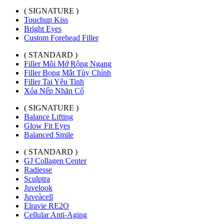
( SIGNATURE )
Touchup Kiss
Bright Eyes
Custom Forehead Filler
( STANDARD )
Filler Môi Mở Rộng Ngang
Filler Bọng Mắt Tùy Chỉnh
Filler Tai Yêu Tinh
Xóa Nếp Nhăn Cổ
( SIGNATURE )
Balance Lifting
Glow Fit Eyes
Balanced Smile
( STANDARD )
GJ Collagen Center
Radiesse
Sculptra
Juvelook
Juveàcell
Elravie RE2O
Cellular Anti-Aging