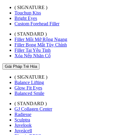
( SIGNATURE )
Touchup Kiss
Bright Eyes
Custom Forehead Filler
( STANDARD )
Filler Môi Mở Rộng Ngang
Filler Bọng Mắt Tùy Chỉnh
Filler Tai Yêu Tinh
Xóa Nếp Nhăn Cổ
Giải Pháp Trẻ Hóa
( SIGNATURE )
Balance Lifting
Glow Fit Eyes
Balanced Smile
( STANDARD )
GJ Collagen Center
Radiesse
Sculptra
Juvelook
Juveàcell