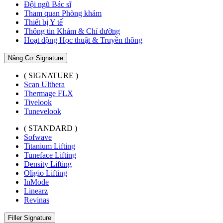
Đội ngũ Bác sĩ
Tham quan Phòng khám
Thiết bị Y tế
Thông tin Khám & Chỉ đường
Hoạt động Học thuật & Truyền thông
Nâng Cơ Signature
( SIGNATURE )
Scan Ulthera
Thermage FLX
Tivelook
Tunevelook
( STANDARD )
Sofwave
Titanium Lifting
Tuneface Lifting
Density Lifting
Oligio Lifting
InMode
Linearz
Revinas
Filler Signature