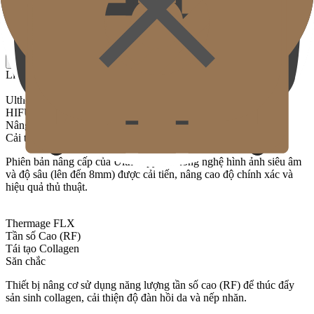
Nâng cơ (Lifting)
Chăm sóc Da (Skincare)
Điều trị Sắc tố (Pigment Treatment)
Thiết bị Chẩn đoán (Diagnosis Equipment)
Lifting
Ultherapy Prime
HIFU
Nâng cơ Chính xác
Cải thiện Độ chính xác
Phiên bản nâng cấp của Ultherapy với công nghệ hình ảnh siêu âm
và độ sâu (lên đến 8mm) được cải tiến, nâng cao độ chính xác và
hiệu quả thủ thuật.
Thermage FLX
Tần số Cao (RF)
Tái tạo Collagen
Săn chắc
Thiết bị nâng cơ sử dụng năng lượng tần số cao (RF) để thúc đẩy
sản sinh collagen, cải thiện độ đàn hồi da và nếp nhăn.