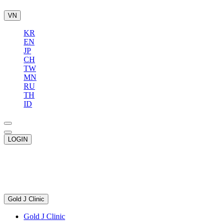
VN
KR
EN
JP
CH
TW
MN
RU
TH
ID
LOGIN
Gold J Clinic
Gold J Clinic