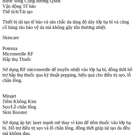
Bước sóng Cộng hưởng QMR
Vận động Tế bào
Thể tích/Tái tạo
Thiết bị tái tạo tế bào và săn chắc da tăng độ dày lớp hạ bì và củng
cố hàng rào bảo vệ da mà không gây tổn thương nhiệt.
Skincare
Potenza
Microneedle RF
Hấp thụ Thuốc
Sử dụng RF microneedle để truyền nhiệt vào lớp hạ bì, đồng thời hỗ
trợ hấp thụ thuốc qua kỹ thuật pepping, hiệu quả cho điều trị sẹo, lỗ
chân lông.
Mirajet
Tiêm Không Kim
Sẹo/Lỗ chân lông
Skin Booster
Sử dụng áp lực laser mạnh mẽ thay vì kim để tiêm thuốc vào lớp hạ
bì. Hỗ trợ điều trị sẹo và lỗ chân lông, đồng thời giúp tái tạo da đều
mà không đau.