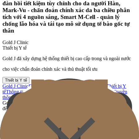
đàn hồi tiết kiệm tùy chỉnh cho da người Hàn,
Mark-Vu - chẩn đoán chính xác da ba chiều phân
tích với 4 nguồn sáng, Smart M-Cell - quản lý
chống lão hóa và tái tạo mô sử dụng tế bào gốc tự
thân
Gold J Clinic
Thiết bị Y tế
Gold J đã xây dựng hệ thống thiết bị cao cấp trong và ngoài nước
cho việc chẩn đoán chính xác và thủ thuật tối ưu
Thiết bị Y tế
Gold J Clinic
Đội ngũ Bác sĩ
Tham quan Phòng khám
Thiết bị Y
tế
Thông tin Khám & Chỉ đường
Hoạt động Học thuật & Truyền
thông
Gold J đã xây dựng hệ thống thiết bị cao cấp trong và ngoài nước
để chẩn đoán chính xác và thực hiện thủ thuật tối ưu.