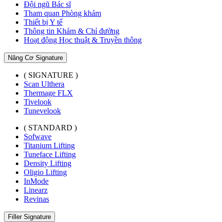
Đội ngũ Bác sĩ
Tham quan Phòng khám
Thiết bị Y tế
Thông tin Khám & Chỉ đường
Hoạt động Học thuật & Truyền thông
Nâng Cơ Signature
( SIGNATURE )
Scan Ulthera
Thermage FLX
Tivelook
Tunevelook
( STANDARD )
Sofwave
Titanium Lifting
Tuneface Lifting
Density Lifting
Oligio Lifting
InMode
Linearz
Revinas
Filler Signature