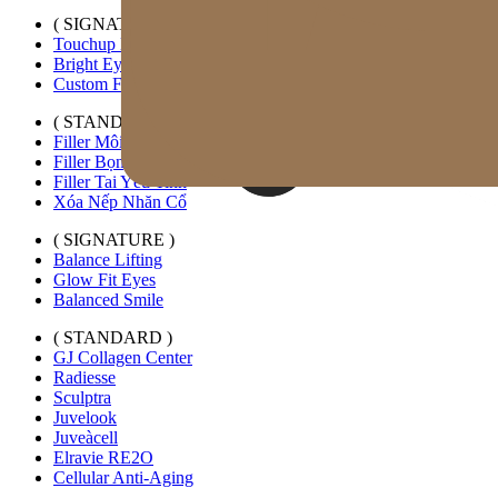
( SIGNATURE )
Touchup Kiss
Bright Eyes
Custom Forehead Filler
( STANDARD )
Filler Môi Mở Rộng Ngang
Filler Bọng Mắt Tùy Chỉnh
Filler Tai Yêu Tinh
Xóa Nếp Nhăn Cổ
( SIGNATURE )
Balance Lifting
Glow Fit Eyes
Balanced Smile
( STANDARD )
GJ Collagen Center
Radiesse
Sculptra
Juvelook
Juveàcell
Elravie RE2O
Cellular Anti-Aging