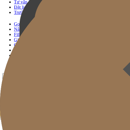
Tư vấn KakaoTalk
Đặt lịch Thủ thuật
Trước & Sau
Gold J Clinic
Nâng Cơ Signature
Filler Signature
Giải Pháp Trẻ Hóa
Chăm sóc Da
Gold Cut
Chuyên mục
Khuyến mãi
Trước & Sau
VN
KR
EN
JP
CH
TW
MN
RU
TH
ID