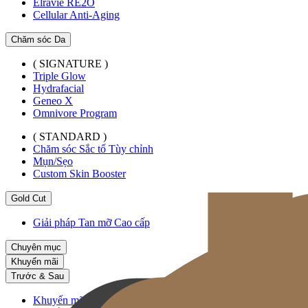
Elravie RE2O
Cellular Anti-Aging
Chăm sóc Da
( SIGNATURE )
Triple Glow
Hydrafacial
Geneo X
Omnivore Program
( STANDARD )
Chăm sóc Sắc tố Tùy chỉnh
Mụn/Sẹo
Custom Skin Booster
Gold Cut
Giải pháp Tan mỡ Cao cấp
Chuyên mục
Khuyến mãi
Trước & Sau
Khuyến mãi