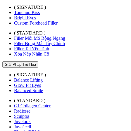
( SIGNATURE )
Touchup Kiss
Bright Eyes
Custom Forehead Filler
( STANDARD )
Filler Môi Mở Rộng Ngang
Filler Bọng Mắt Tùy Chỉnh
Filler Tai Yêu Tinh
Xóa Nếp Nhăn Cổ
Giải Pháp Trẻ Hóa
( SIGNATURE )
Balance Lifting
Glow Fit Eyes
Balanced Smile
( STANDARD )
GJ Collagen Center
Radiesse
Sculptra
Juvelook
Juveàcell