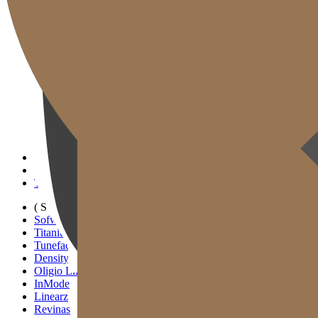
Gold J Clinic
Đội ngũ Bác sĩ
Tham quan Phòng khám
Thiết bị Y tế
Thông tin Khám & Chỉ đường
Hoạt động Học thuật & Truyền thông
( SIGNATURE )
Scan Ulthera
Thermage FLX
Tivelook
Tunevelook
( STANDARD )
Sofwave
Titanium Lifting
Tuneface Lifting
Density Lifting
Oligio Lifting
InMode
Linearz
Revinas