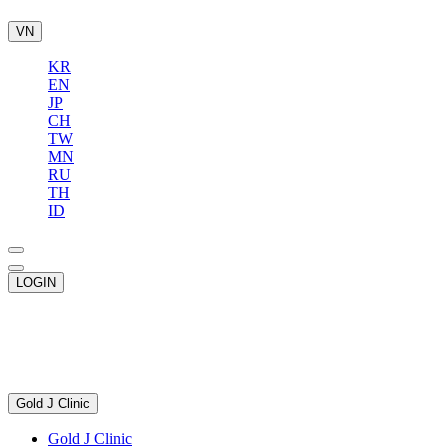
VN
KR
EN
JP
CH
TW
MN
RU
TH
ID
LOGIN
Gold J Clinic
Gold J Clinic