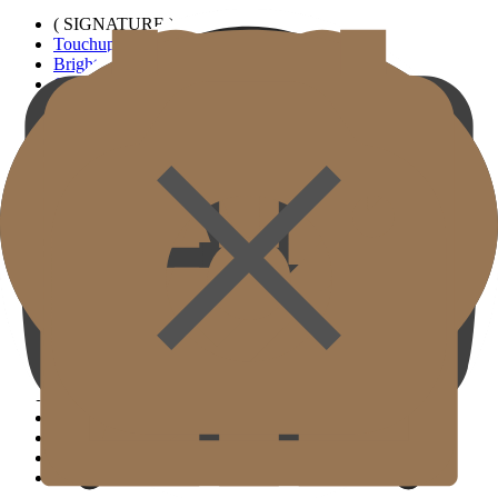
( SIGNATURE )
Touchup Kiss
Bright Eyes
Custom Forehead Filler
( STANDARD )
Filler Bibir Ekspansi Horizontal
Filler Bawah Mata Kustom
Filler Telinga Elf
Penghapus Garis Leher
( SIGNATURE )
Balance Lifting
Glow Fit Eyes
Balanced Smile
( STANDARD )
GJ Collagen Center
Radiesse
Sculptra
Juvelook
Juveàcell
Elravie RE2O
Cellular Anti-Aging