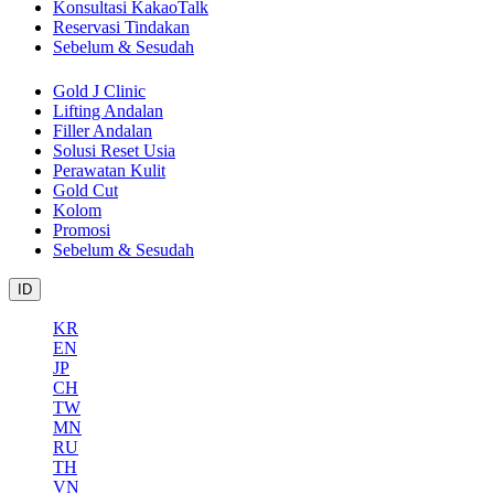
Konsultasi KakaoTalk
Reservasi Tindakan
Sebelum & Sesudah
Gold J Clinic
Lifting Andalan
Filler Andalan
Solusi Reset Usia
Perawatan Kulit
Gold Cut
Kolom
Promosi
Sebelum & Sesudah
ID
KR
EN
JP
CH
TW
MN
RU
TH
VN