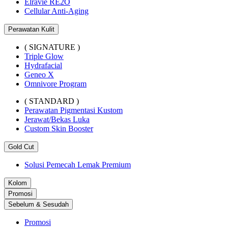
Elravie RE2O
Cellular Anti-Aging
Perawatan Kulit
( SIGNATURE )
Triple Glow
Hydrafacial
Geneo X
Omnivore Program
( STANDARD )
Perawatan Pigmentasi Kustom
Jerawat/Bekas Luka
Custom Skin Booster
Gold Cut
Solusi Pemecah Lemak Premium
Kolom
Promosi
Sebelum & Sesudah
Promosi