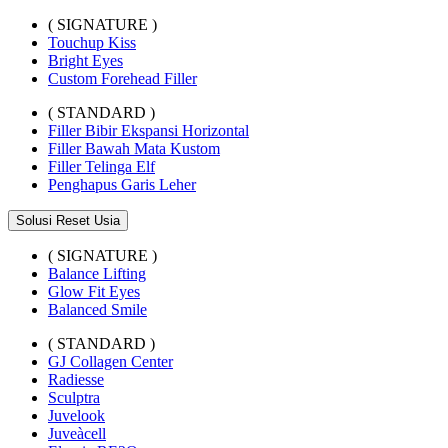
( SIGNATURE )
Touchup Kiss
Bright Eyes
Custom Forehead Filler
( STANDARD )
Filler Bibir Ekspansi Horizontal
Filler Bawah Mata Kustom
Filler Telinga Elf
Penghapus Garis Leher
Solusi Reset Usia
( SIGNATURE )
Balance Lifting
Glow Fit Eyes
Balanced Smile
( STANDARD )
GJ Collagen Center
Radiesse
Sculptra
Juvelook
Juveàcell