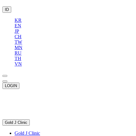
ID
KR
EN
JP
CH
TW
MN
RU
TH
VN
LOGIN
Gold J Clinic
Gold J Clinic