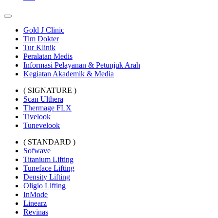
Gold J Clinic
Tim Dokter
Tur Klinik
Peralatan Medis
Informasi Pelayanan & Petunjuk Arah
Kegiatan Akademik & Media
( SIGNATURE )
Scan Ulthera
Thermage FLX
Tivelook
Tunevelook
( STANDARD )
Sofwave
Titanium Lifting
Tuneface Lifting
Density Lifting
Oligio Lifting
InMode
Linearz
Revinas