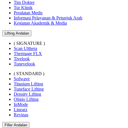
Tim Dokter
Tur Klinik
Peralatan Medis
Informasi Pelayanan & Petunjuk Arah
Kegiatan Akademik & Media
Lifting Andalan
( SIGNATURE )
Scan Ulthera
Thermage FLX
Tivelook
Tunevelook
( STANDARD )
Sofwave
Titanium Lifting
Tuneface Lifting
Density Lifting
Oligio Lifting
InMode
Linearz
Revinas
Filler Andalan