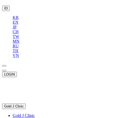
ID
KR
EN
JP
CH
TW
MN
RU
TH
VN
LOGIN
Gold J Clinic
Gold J Clinic