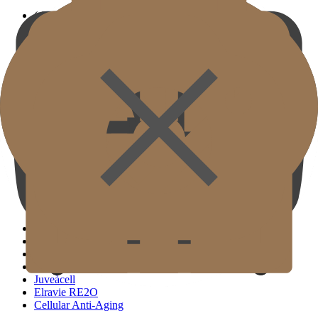
( SIGNATURE )
Touchup Kiss
Bright Eyes
Custom Forehead Filler
( STANDARD )
Filler Bibir Ekspansi Horizontal
Filler Bawah Mata Kustom
Filler Telinga Elf
Penghapus Garis Leher
( SIGNATURE )
Balance Lifting
Glow Fit Eyes
Balanced Smile
( STANDARD )
GJ Collagen Center
Radiesse
Sculptra
Juvelook
Juveàcell
Elravie RE2O
Cellular Anti-Aging