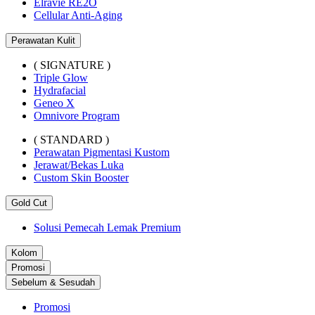
Elravie RE2O
Cellular Anti-Aging
Perawatan Kulit
( SIGNATURE )
Triple Glow
Hydrafacial
Geneo X
Omnivore Program
( STANDARD )
Perawatan Pigmentasi Kustom
Jerawat/Bekas Luka
Custom Skin Booster
Gold Cut
Solusi Pemecah Lemak Premium
Kolom
Promosi
Sebelum & Sesudah
Promosi