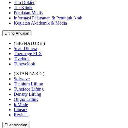
Tim Dokter
Tur Klinik
Peralatan Medis
Informasi Pelayanan & Petunjuk Arah
Kegiatan Akademik & Media
Lifting Andalan
( SIGNATURE )
Scan Ulthera
Thermage FLX
Tivelook
Tunevelook
( STANDARD )
Sofwave
Titanium Lifting
Tuneface Lifting
Density Lifting
Oligio Lifting
InMode
Linearz
Revinas
Filler Andalan