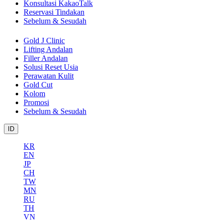
Konsultasi KakaoTalk
Reservasi Tindakan
Sebelum & Sesudah
Gold J Clinic
Lifting Andalan
Filler Andalan
Solusi Reset Usia
Perawatan Kulit
Gold Cut
Kolom
Promosi
Sebelum & Sesudah
ID
KR
EN
JP
CH
TW
MN
RU
TH
VN