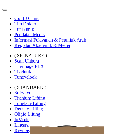
Gold J Clinic
Tim Dokter
Tur Klinik
Peralatan Medis
Informasi Pelayanan & Petunjuk Arah
Kegiatan Akademik & Media
( SIGNATURE )
Scan Ulthera
Thermage FLX
Tivelook
Tunevelook
( STANDARD )
Sofwave
Titanium Lifting
Tuneface Lifting
Density Lifting
Oligio Lifting
InMode
Linearz
Revinas