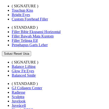
( SIGNATURE )
Touchup Kiss
Bright Eyes
Custom Forehead Filler
( STANDARD )
Filler Bibir Ekspansi Horizontal
Filler Bawah Mata Kustom
Filler Telinga Elf
Penghapus Garis Leher
Solusi Reset Usia
( SIGNATURE )
Balance Lifting
Glow Fit Eyes
Balanced Smile
( STANDARD )
GJ Collagen Center
Radiesse
Sculptra
Juvelook
Juveàcell