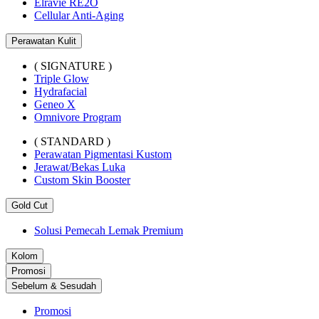
Elravie RE2O
Cellular Anti-Aging
Perawatan Kulit
( SIGNATURE )
Triple Glow
Hydrafacial
Geneo X
Omnivore Program
( STANDARD )
Perawatan Pigmentasi Kustom
Jerawat/Bekas Luka
Custom Skin Booster
Gold Cut
Solusi Pemecah Lemak Premium
Kolom
Promosi
Sebelum & Sesudah
Promosi