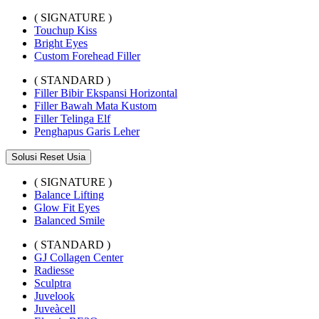
( SIGNATURE )
Touchup Kiss
Bright Eyes
Custom Forehead Filler
( STANDARD )
Filler Bibir Ekspansi Horizontal
Filler Bawah Mata Kustom
Filler Telinga Elf
Penghapus Garis Leher
Solusi Reset Usia
( SIGNATURE )
Balance Lifting
Glow Fit Eyes
Balanced Smile
( STANDARD )
GJ Collagen Center
Radiesse
Sculptra
Juvelook
Juveàcell