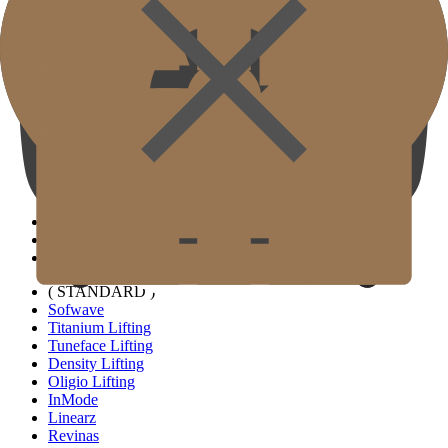
Gold J Clinic
Tim Dokter
Tur Klinik
Peralatan Medis
Informasi Pelayanan & Petunjuk Arah
Kegiatan Akademik & Media
( SIGNATURE )
Scan Ulthera
Thermage FLX
Tivelook
Tunevelook
( STANDARD )
Sofwave
Titanium Lifting
Tuneface Lifting
Density Lifting
Oligio Lifting
InMode
Linearz
Revinas