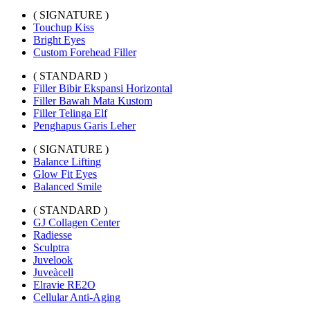
( SIGNATURE )
Touchup Kiss
Bright Eyes
Custom Forehead Filler
( STANDARD )
Filler Bibir Ekspansi Horizontal
Filler Bawah Mata Kustom
Filler Telinga Elf
Penghapus Garis Leher
( SIGNATURE )
Balance Lifting
Glow Fit Eyes
Balanced Smile
( STANDARD )
GJ Collagen Center
Radiesse
Sculptra
Juvelook
Juveàcell
Elravie RE2O
Cellular Anti-Aging