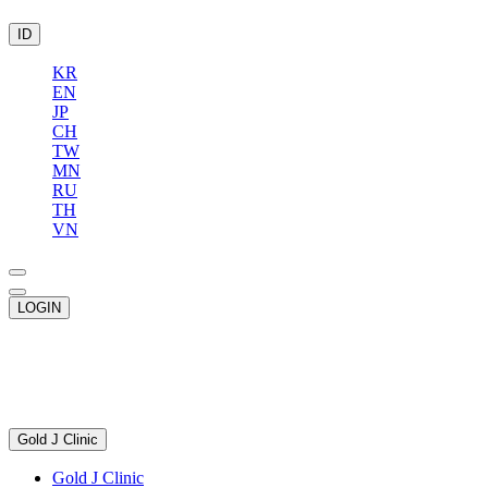
ID
KR
EN
JP
CH
TW
MN
RU
TH
VN
LOGIN
Gold J Clinic
Gold J Clinic