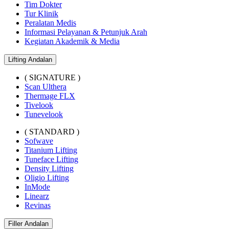
Tim Dokter
Tur Klinik
Peralatan Medis
Informasi Pelayanan & Petunjuk Arah
Kegiatan Akademik & Media
Lifting Andalan
( SIGNATURE )
Scan Ulthera
Thermage FLX
Tivelook
Tunevelook
( STANDARD )
Sofwave
Titanium Lifting
Tuneface Lifting
Density Lifting
Oligio Lifting
InMode
Linearz
Revinas
Filler Andalan