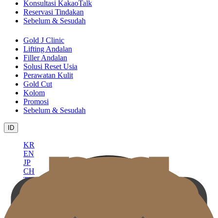
Konsultasi KakaoTalk
Reservasi Tindakan
Sebelum & Sesudah
Gold J Clinic
Lifting Andalan
Filler Andalan
Solusi Reset Usia
Perawatan Kulit
Gold Cut
Kolom
Promosi
Sebelum & Sesudah
ID
KR
EN
JP
CH
TW
MN
RU
TH
VN