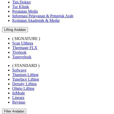
Tim Dokter
Tur Klinik
Peralatan Medis
Informasi Pelayanan & Petunjuk Arah
Kegiatan Akademik & Media
Lifting Andalan
( SIGNATURE )
Scan Ulthera
Thermage FLX
Tivelook
Tunevelook
( STANDARD )
Sofwave
Titanium Lifting
Tuneface Lifting
Density Lifting
Oligio Lifting
InMode
Linearz
Revinas
Filler Andalan