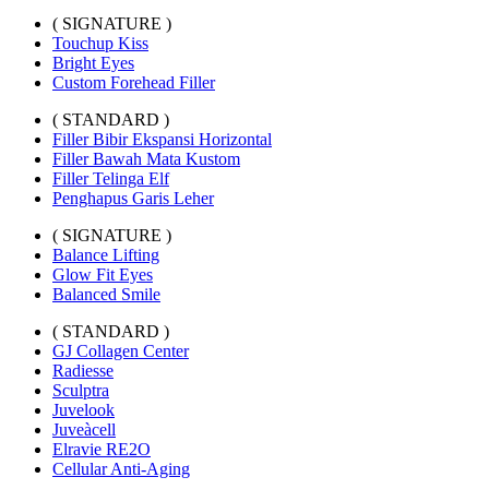
( SIGNATURE )
Touchup Kiss
Bright Eyes
Custom Forehead Filler
( STANDARD )
Filler Bibir Ekspansi Horizontal
Filler Bawah Mata Kustom
Filler Telinga Elf
Penghapus Garis Leher
( SIGNATURE )
Balance Lifting
Glow Fit Eyes
Balanced Smile
( STANDARD )
GJ Collagen Center
Radiesse
Sculptra
Juvelook
Juveàcell
Elravie RE2O
Cellular Anti-Aging