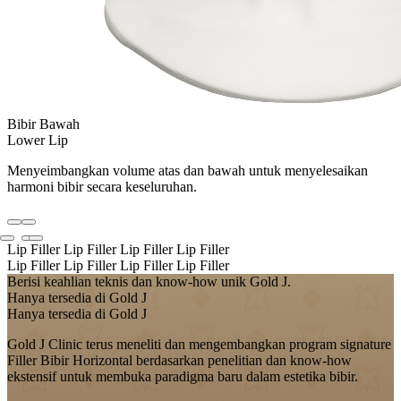
Bibir Bawah
Lower Lip
Menyeimbangkan volume atas dan bawah untuk menyelesaikan
harmoni bibir secara keseluruhan.
Lip Filler
Lip Filler
Lip Filler
Lip Filler
Lip Filler
Lip Filler
Lip Filler
Lip Filler
Berisi keahlian teknis dan know-how unik Gold J.
Hanya tersedia di Gold J
Hanya tersedia di Gold J
Gold J Clinic terus meneliti dan mengembangkan program signature
Filler Bibir Horizontal berdasarkan penelitian dan know-how
ekstensif untuk membuka paradigma baru dalam estetika bibir.