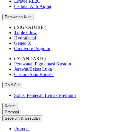
Elravie RE2O
Cellular Anti-Aging
Perawatan Kulit
( SIGNATURE )
Triple Glow
Hydrafacial
Geneo X
Omnivore Program
( STANDARD )
Perawatan Pigmentasi Kustom
Jerawat/Bekas Luka
Custom Skin Booster
Gold Cut
Solusi Pemecah Lemak Premium
Kolom
Promosi
Sebelum & Sesudah
Promosi