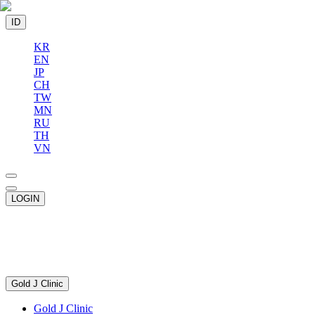
ID
KR
EN
JP
CH
TW
MN
RU
TH
VN
LOGIN
Gold J Clinic
Gold J Clinic