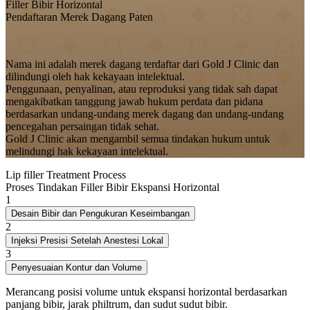
Filler Bibir Horizontal
Pendaftaran Merek Dagang Paten
Nama ini adalah merek dagang terdaftar dari Gold J Clinic dan
dilindungi oleh hak kekayaan intelektual.
Penggunaan, penyalinan, atau reproduksi yang tidak sah dapat
mengakibatkan tanggung jawab hukum perdata dan pidana
berdasarkan undang-undang merek dagang dan undang-undang
pencegahan persaingan tidak sehat.
Gold J Clinic akan mengambil semua tindakan hukum untuk
melindungi hak kekayaan intelektual.
Lip filler Treatment Process
Proses Tindakan Filler Bibir Ekspansi Horizontal
1
Desain Bibir dan Pengukuran Keseimbangan
2
Injeksi Presisi Setelah Anestesi Lokal
3
Penyesuaian Kontur dan Volume
Merancang posisi volume untuk ekspansi horizontal berdasarkan
panjang bibir, jarak philtrum, dan sudut sudut bibir.