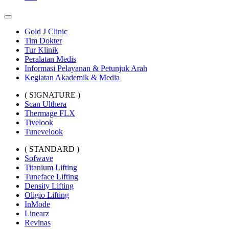
Gold J Clinic
Tim Dokter
Tur Klinik
Peralatan Medis
Informasi Pelayanan & Petunjuk Arah
Kegiatan Akademik & Media
( SIGNATURE )
Scan Ulthera
Thermage FLX
Tivelook
Tunevelook
( STANDARD )
Sofwave
Titanium Lifting
Tuneface Lifting
Density Lifting
Oligio Lifting
InMode
Linearz
Revinas