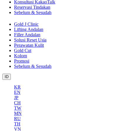
Konsultasi KakaoTalk
Reservasi Tindakan
Sebelum & Sesudah
Gold J Clinic
Lifting Andalan
Filler Andalan
Solusi Reset Usia
Perawatan Kulit
Gold Cut
Kolom
Promosi
Sebelum & Sesudah
ID
KR
EN
JP
CH
TW
MN
RU
TH
VN