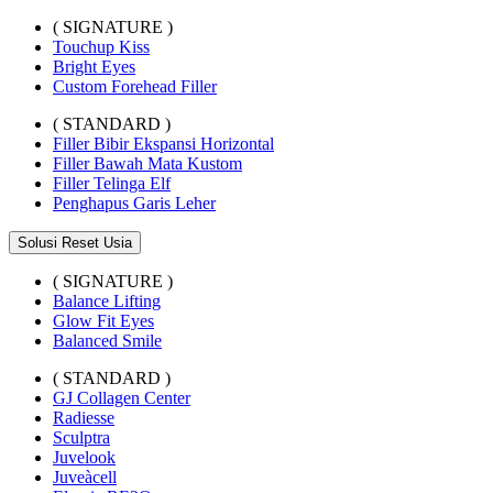
( SIGNATURE )
Touchup Kiss
Bright Eyes
Custom Forehead Filler
( STANDARD )
Filler Bibir Ekspansi Horizontal
Filler Bawah Mata Kustom
Filler Telinga Elf
Penghapus Garis Leher
Solusi Reset Usia
( SIGNATURE )
Balance Lifting
Glow Fit Eyes
Balanced Smile
( STANDARD )
GJ Collagen Center
Radiesse
Sculptra
Juvelook
Juveàcell