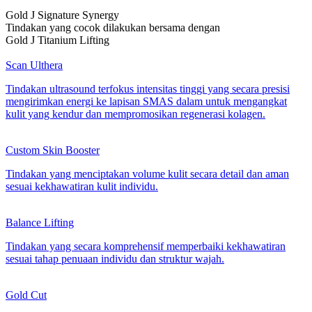
Gold J Signature Synergy
Tindakan yang cocok dilakukan bersama dengan
Gold J Titanium Lifting
Scan Ulthera
Tindakan ultrasound terfokus intensitas tinggi yang secara presisi
mengirimkan energi ke lapisan SMAS dalam untuk mengangkat
kulit yang kendur dan mempromosikan regenerasi kolagen.
Custom Skin Booster
Tindakan yang menciptakan volume kulit secara detail dan aman
sesuai kekhawatiran kulit individu.
Balance Lifting
Tindakan yang secara komprehensif memperbaiki kekhawatiran
sesuai tahap penuaan individu dan struktur wajah.
Gold Cut