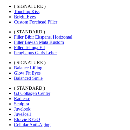
( SIGNATURE )
Touchup Kiss
Bright Eyes
Custom Forehead Filler
( STANDARD )
Filler Bibir Ekspansi Horizontal
Filler Bawah Mata Kustom
Filler Telinga Elf
Penghapus Garis Leher
( SIGNATURE )
Balance Lifting
Glow Fit Eyes
Balanced Smile
( STANDARD )
GJ Collagen Center
Radiesse
Sculptra
Juvelook
Juveàcell
Elravie RE2O
Cellular Anti-Aging