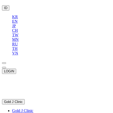
ID
KR
EN
JP
CH
TW
MN
RU
TH
VN
LOGIN
Gold J Clinic
Gold J Clinic