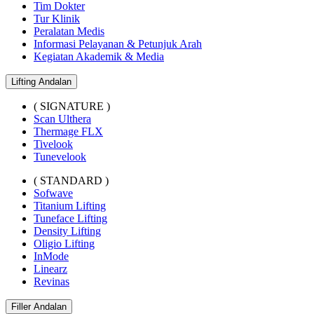
Tim Dokter
Tur Klinik
Peralatan Medis
Informasi Pelayanan & Petunjuk Arah
Kegiatan Akademik & Media
Lifting Andalan
( SIGNATURE )
Scan Ulthera
Thermage FLX
Tivelook
Tunevelook
( STANDARD )
Sofwave
Titanium Lifting
Tuneface Lifting
Density Lifting
Oligio Lifting
InMode
Linearz
Revinas
Filler Andalan