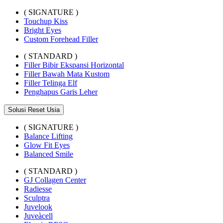
( SIGNATURE )
Touchup Kiss
Bright Eyes
Custom Forehead Filler
( STANDARD )
Filler Bibir Ekspansi Horizontal
Filler Bawah Mata Kustom
Filler Telinga Elf
Penghapus Garis Leher
Solusi Reset Usia
( SIGNATURE )
Balance Lifting
Glow Fit Eyes
Balanced Smile
( STANDARD )
GJ Collagen Center
Radiesse
Sculptra
Juvelook
Juveàcell