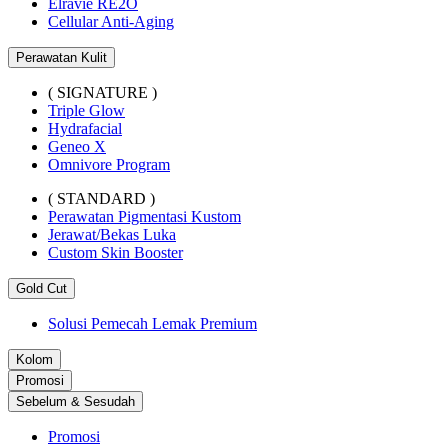
Elravie RE2O
Cellular Anti-Aging
Perawatan Kulit
( SIGNATURE )
Triple Glow
Hydrafacial
Geneo X
Omnivore Program
( STANDARD )
Perawatan Pigmentasi Kustom
Jerawat/Bekas Luka
Custom Skin Booster
Gold Cut
Solusi Pemecah Lemak Premium
Kolom
Promosi
Sebelum & Sesudah
Promosi