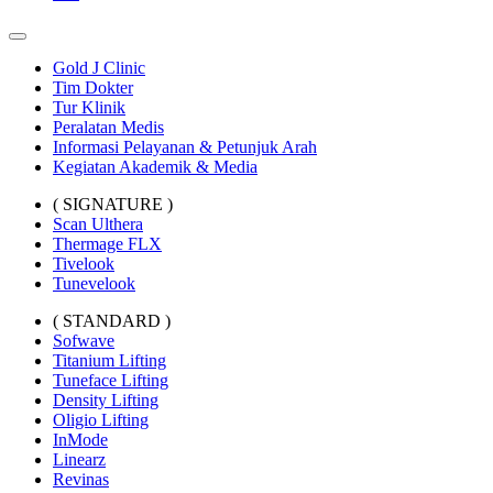
Gold J Clinic
Tim Dokter
Tur Klinik
Peralatan Medis
Informasi Pelayanan & Petunjuk Arah
Kegiatan Akademik & Media
( SIGNATURE )
Scan Ulthera
Thermage FLX
Tivelook
Tunevelook
( STANDARD )
Sofwave
Titanium Lifting
Tuneface Lifting
Density Lifting
Oligio Lifting
InMode
Linearz
Revinas