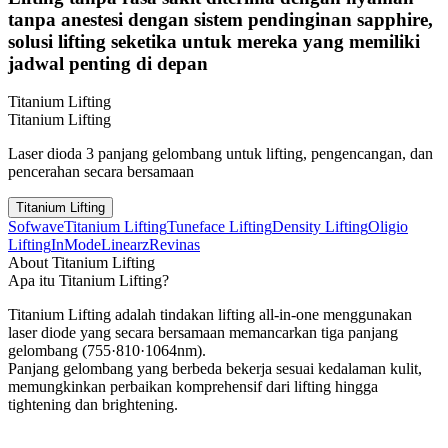
tanpa anestesi dengan sistem pendinginan sapphire,
solusi lifting seketika untuk mereka yang memiliki
jadwal penting di depan
Titanium Lifting
Titanium Lifting
Laser dioda 3 panjang gelombang untuk lifting, pengencangan, dan
pencerahan secara bersamaan
Titanium Lifting
Sofwave
Titanium Lifting
Tuneface Lifting
Density Lifting
Oligio
Lifting
InMode
Linearz
Revinas
About Titanium Lifting
Apa itu Titanium Lifting?
Titanium Lifting adalah tindakan lifting all-in-one menggunakan
laser diode yang secara bersamaan memancarkan tiga panjang
gelombang (755·810·1064nm).
Panjang gelombang yang berbeda bekerja sesuai kedalaman kulit,
memungkinkan perbaikan komprehensif dari lifting hingga
tightening dan brightening.