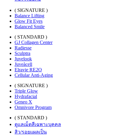
( SIGNATURE )
Balance Lifting
Glow Fit Eyes
Balanced Smile
( STANDARD )
GJ Collagen Center
Radiesse
Sculptra
Juvelook
Juveàcell
Elravie RE2O
Cellular Anti-Aging
( SIGNATURE )
Triple Glow
Hydrafacial
Geneo X
Omnivore Program
( STANDARD )
ดูแลเม็ดสีเฉพาะบุคคล
สิว/รอยแผลเป็น