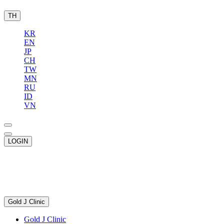
TH
KR
EN
JP
CH
TW
MN
RU
ID
VN
LOGIN
Gold J Clinic
Gold J Clinic