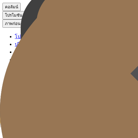
คอลัมน์
โปรโมชัน
ภาพก่อน-หลัง
โปรโมชัน
ปรึกษาผ่าน KakaoTalk
จองหัตถการ
ภาพก่อน-หลัง
Gold J Clinic
ลิฟติ้ง ซิกเนเจอร์
ฟิลเลอร์ ซิกเนเจอร์
โซลูชันรีเซ็ตวัย
การดูแลผิว
Gold Cut
คอลัมน์
โปรโมชัน
ภาพก่อน-หลัง