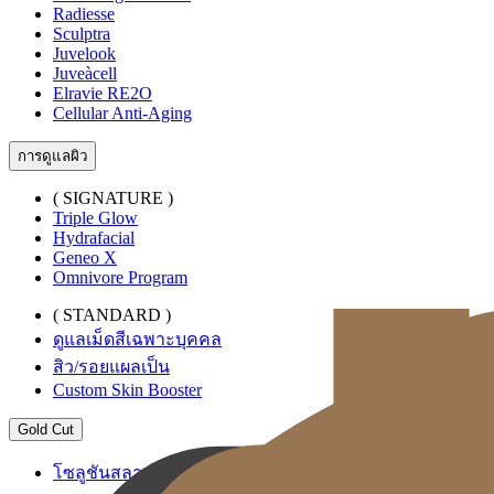
Radiesse
Sculptra
Juvelook
Juveàcell
Elravie RE2O
Cellular Anti-Aging
การดูแลผิว
( SIGNATURE )
Triple Glow
Hydrafacial
Geneo X
Omnivore Program
( STANDARD )
ดูแลเม็ดสีเฉพาะบุคคล
สิว/รอยแผลเป็น
Custom Skin Booster
Gold Cut
โซลูชันสลายไขมันระดับพรีเมียม