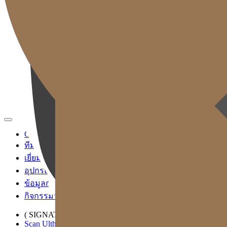
TH
KR
EN
JP
CH
TW
MN
RU
ID
VN
Gold J Clinic
ทีมแพทย์
เยี่ยมชมคลินิก
อุปกรณ์การแพทย์
ข้อมูลการเข้ารับบริการและการเดินทาง
กิจกรรมวิชาการและสื่อ
( SIGNATURE )
Scan Ulthera