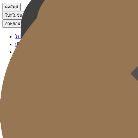
คอลัมน์
โปรโมชัน
ภาพก่อน-หลัง
โปรโมชัน
ปรึกษาผ่าน KakaoTalk
จองหัตถการ
ภาพก่อน-หลัง
Gold J Clinic
ลิฟติ้ง ซิกเนเจอร์
ฟิลเลอร์ ซิกเนเจอร์
โซลูชันรีเซ็ตวัย
การดูแลผิว
Gold Cut
คอลัมน์
โปรโมชัน
ภาพก่อน-หลัง