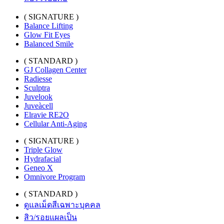
( SIGNATURE )
Balance Lifting
Glow Fit Eyes
Balanced Smile
( STANDARD )
GJ Collagen Center
Radiesse
Sculptra
Juvelook
Juveàcell
Elravie RE2O
Cellular Anti-Aging
( SIGNATURE )
Triple Glow
Hydrafacial
Geneo X
Omnivore Program
( STANDARD )
ดูแลเม็ดสีเฉพาะบุคคล
สิว/รอยแผลเป็น