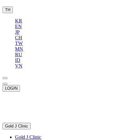
TH
KR
EN
JP
CH
TW
MN
RU
ID
VN
LOGIN
Gold J Clinic
Gold J Clinic