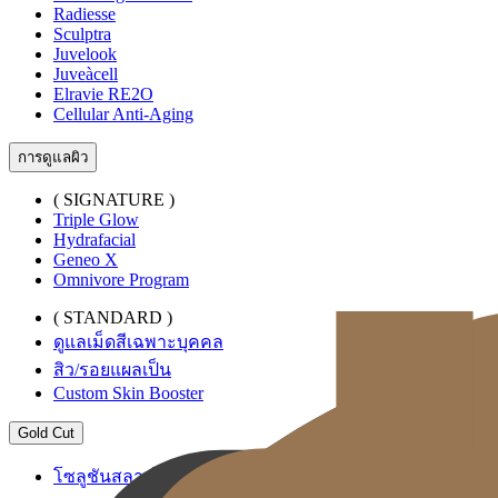
Radiesse
Sculptra
Juvelook
Juveàcell
Elravie RE2O
Cellular Anti-Aging
การดูแลผิว
( SIGNATURE )
Triple Glow
Hydrafacial
Geneo X
Omnivore Program
( STANDARD )
ดูแลเม็ดสีเฉพาะบุคคล
สิว/รอยแผลเป็น
Custom Skin Booster
Gold Cut
โซลูชันสลายไขมันระดับพรีเมียม