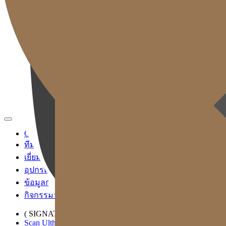
TH
KR
EN
JP
CH
TW
MN
RU
ID
VN
Gold J Clinic
ทีมแพทย์
เยี่ยมชมคลินิก
อุปกรณ์การแพทย์
ข้อมูลการเข้ารับบริการและการเดินทาง
กิจกรรมวิชาการและสื่อ
( SIGNATURE )
Scan Ulthera